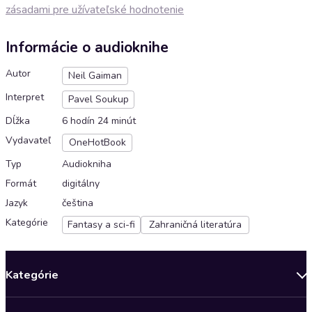
zásadami pre užívateľské hodnotenie
Informácie o audioknihe
Autor
Neil Gaiman
Interpret
Pavel Soukup
Dĺžka
6 hodín 24 minút
Vydavateľ
OneHotBook
Typ
Audiokniha
Formát
digitálny
Jazyk
čeština
Kategórie
Fantasy a sci-fi
Zahraničná literatúra
Kategórie
Bestsellery mesiaca