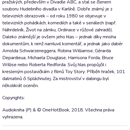
pražských, především v Divadle ABC, a stal se členem
souboru Hudebního divadla v Karlíně. Dobře známý je z
televizních obrazovek – od roku 1980 se objevuje v
televizních pohádkách, komediích a také v seriálech (např.
Náhrdelník, Život na zámku, Ordinace v růžové zahradě).
Daleko známější je ovšem jeho hlas – jednak díky mnoha
dokumentům, k nimž namluvil komentář, a jednak jako dabér
Arnolda Schwarzeneggera, Robina Williamse, Gérarda
Depardieua, Michaela Douglase, Harrisona Forda, Bruce
Willise nebo Roberta Redforda. Svůj hlas propůjčil i
kresleným postavičkám z filmů Toy Story: Příběh hraček, 101
dalmatinů či Spláchnutej. Za mistrovství v dabingu byl
několikrát oceněn.
Copyrights:
Audiokniha (P) & © OneHotBook, 2018. Všechna práva
vyhrazena.