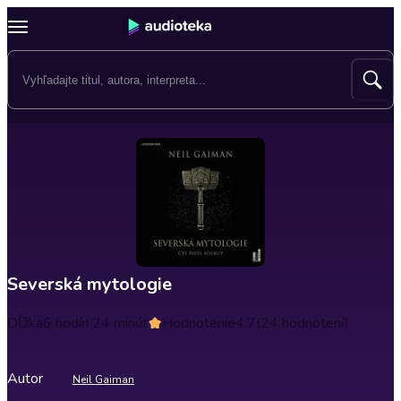
Severská mytologie
Dĺžka
6 hodín 24 minút
Hodnotenie
4.7
(24 hodnotení)
Autor
Neil Gaiman