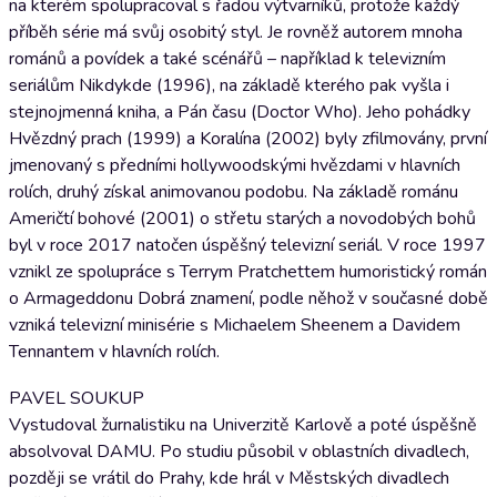
na kterém spolupracoval s řadou výtvarníků, protože každý
příběh série má svůj osobitý styl. Je rovněž autorem mnoha
románů a povídek a také scénářů – například k televizním
seriálům Nikdykde (1996), na základě kterého pak vyšla i
stejnojmenná kniha, a Pán času (Doctor Who). Jeho pohádky
Hvězdný prach (1999) a Koralína (2002) byly zfilmovány, první
jmenovaný s předními hollywoodskými hvězdami v hlavních
rolích, druhý získal animovanou podobu. Na základě románu
Američtí bohové (2001) o střetu starých a novodobých bohů
byl v roce 2017 natočen úspěšný televizní seriál. V roce 1997
vznikl ze spolupráce s Terrym Pratchettem humoristický román
o Armageddonu Dobrá znamení, podle něhož v současné době
vzniká televizní minisérie s Michaelem Sheenem a Davidem
Tennantem v hlavních rolích.
PAVEL SOUKUP
Vystudoval žurnalistiku na Univerzitě Karlově a poté úspěšně
absolvoval DAMU. Po studiu působil v oblastních divadlech,
později se vrátil do Prahy, kde hrál v Městských divadlech