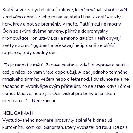
Krutý sever zabydleli drsní bohové, kteří neváhali stvořit svět
z mrtvého obra – z jeho masa se stala hlína, z kostí vznikly
hory, krev a pot se proměnily v moře. Patří mezi ně mocný
Ódin se svými dvěma havrany, přímý a dobromyslný
hromovládce Tór, lstivý Loki a mnoho dalších, kteří obývají
světy stromu Yggdrasil a očekávají neúprosně se blížící
ragnarök, tedy soudný den.
„To je radost z mýtů. Zábava nastává, když je vyprávíte sami –
což je něco, co vám vřele doporučuji. A pak jednoho temného,
mrazivého zimního večera nebo o letní noci, kdy slunce ne a ne
zapadnout, vyprávějte svým přátelům, co se stalo, když Tórovi
ukradli kladivo, nebo jak Ódin získal pro bohy básnickou
medovinu…“ – Neil Gaiman
NEIL GAIMAN
Vystudovaného novináře proslavily scénáře k dnes už
kultovnímu komiksu Sandman, který vycházel od roku 1989 a