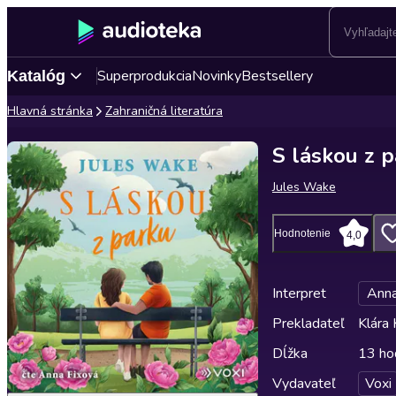
Superprodukcia
Novinky
Bestsellery
Katalóg
Hlavná stránka
Zahraničná literatúra
S láskou z 
Jules Wake
Hodnotenie
4,0
Interpret
Anna
Prekladateľ
Klára 
Dĺžka
13 ho
Vydavateľ
Voxi