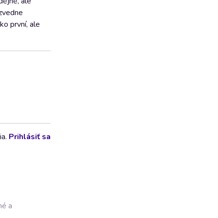
dějně, ale
 zvedne
ko první, ale
ia.
Prihlásiť sa
né a