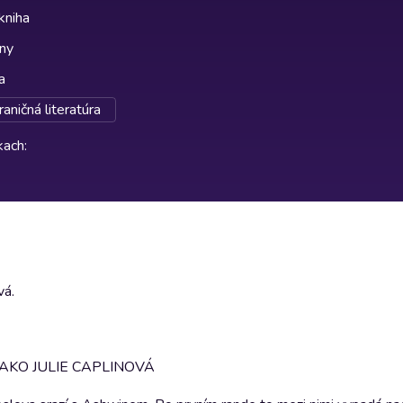
kniha
lny
a
raničná literatúra
rkach
:
vá.
AKO JULIE CAPLINOVÁ