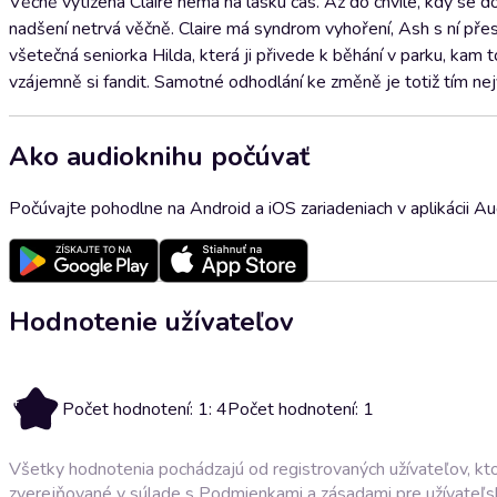
Věčně vytížená Claire nemá na lásku čas. Až do chvíle, kdy se 
nadšení netrvá věčně. Claire má syndrom vyhoření, Ash s ní přes
všetečná seniorka Hilda, která ji přivede k běhání v parku, kam 
vzájemně si fandit. Samotné odhodlání ke změně je totiž tím nej
Ako audioknihu počúvať
Počúvajte pohodlne na Android a iOS zariadeniach v aplikácii A
Hodnotenie užívateľov
4
Počet hodnotení: 1: 4
Počet hodnotení: 1
Všetky hodnotenia pochádzajú od registrovaných užívateľov, ktor
zverejňované v súlade s
Podmienkami a zásadami pre užívateľs