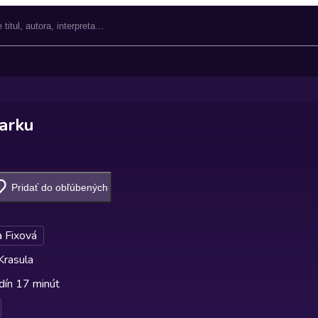
parku
Pridať do obľúbených
 Fixová
Krasula
dín 17 minút