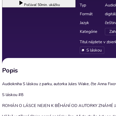
Typ
Audio
Počúvať
50min. ukážku
Formát
digitá
Jazyk
češtin
Kategórie
Zah
Titul nájdete v zbie
S láskou
Popis
Audiokniha S láskou z parku, autorka Jules Wake, čte Anna Fixo
S láskou #8
ROMÁN O LÁSCE NEJEN K BĚHÁNÍ OD AUTORKY ZNÁMÉ J