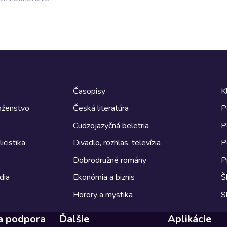
Časopisy
K
boženstvo
Česká literatúra
P
Cudzojazyčná beletria
P
icistika
Divadlo, rozhlas, televízia
P
Dobrodružné romány
P
dia
Ekonómia a biznis
Š
Horory a mystika
S
a podpora
Ďalšie
Aplikácie