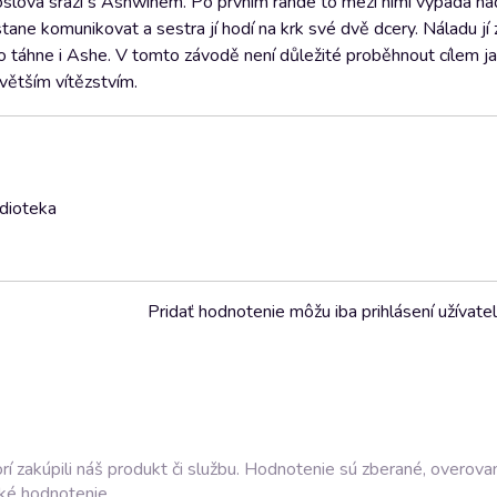
doslova srazí s Ashwinem. Po prvním rande to mezi nimi vypadá na
tane komunikovat a sestra jí hodí na krk své dvě dcery. Náladu jí
to táhne i Ashe. V tomto závodě není důležité proběhnout cílem ja
větším vítězstvím.
udioteka
Pridať hodnotenie môžu iba prihlásení užívatel
í zakúpili náš produkt či službu. Hodnotenie sú zberané, overova
ké hodnotenie