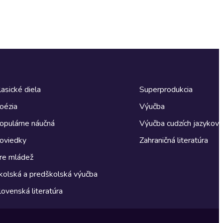
lasické diela
Superprodukcia
oézia
Výučba
opulárne náučná
Výučba cudzích jazykov
oviedky
Zahraničná literatúra
re mládež
kolská a predškolská výučba
lovenská literatúra