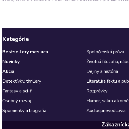
Kategórie
Bestsellery mesiaca
Spoločenská próza
Novinky
Životná filozofia, ná
Akcia
Dejiny a história
Detektívky, thrillery
Literatúra faktu a publ
Fantasy a sci-fi
Rozprávky
Osobný rozvoj
Humor, satira a komé
Spomienky a biografia
Audiosprievodcovia
Zákazníck