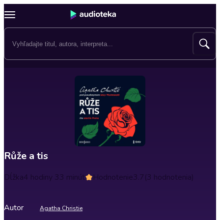
Růže a tis
Dĺžka
4 hodiny 33 minút
Hodnotenie
3.7
(3 hodnotenia)
Autor
Agatha Christie