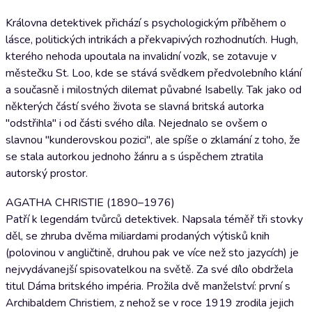
Královna detektivek přichází s psychologickým příběhem o
lásce, politických intrikách a překvapivých rozhodnutích. Hugh,
kterého nehoda upoutala na invalidní vozík, se zotavuje v
městečku St. Loo, kde se stává svědkem předvolebního klání
a současně i milostných dilemat půvabné Isabelly. Tak jako od
některých částí svého života se slavná britská autorka
"odstřihla" i od části svého díla. Nejednalo se ovšem o
slavnou "kunderovskou pozici", ale spíše o zklamání z toho, že
se stala autorkou jednoho žánru a s úspěchem ztratila
autorský prostor.
AGATHA CHRISTIE (1890–1976)
Patří k legendám tvůrců detektivek. Napsala téměř tři stovky
děl, se zhruba dvěma miliardami prodaných výtisků knih
(polovinou v angličtině, druhou pak ve více než sto jazycích) je
nejvydávanejší spisovatelkou na světě. Za své dílo obdržela
titul Dáma britského impéria. Prožila dvě manželství: první s
Archibaldem Christiem, z nehož se v roce 1919 zrodila jejich