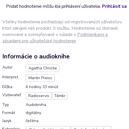
Pridať hodnotenie môžu iba prihlásení užívatelia.
Prihlásiť sa
Všetky hodnotenia pochádzajú od registrovaných užívateľov,
ktorí zakúpili náš produkt či službu. Hodnotenie sú zberané,
overované a zverejňované v súlade s
Podmienkami a
zásadami pre užívateľské hodnotenie
Informácie o audioknihe
Autor
Agatha Christie
Interpret
Martin Preiss
Dĺžka
4 hodiny 33 minút
Vydavateľ
Radioservis
Témbr
Typ
Audiokniha
Formát
digitálny
Jazyk
čeština
Kategórie