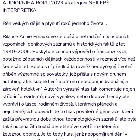
AUDIOKNIHA ROKU 2023 v kategorii NEJLEPŠÍ
INTERPRETKA
Běh velkých dějin a plynutí roků jednoho života…
Bilance Annie Ernauxové se opírá o netradiční mix osobních
vzpomínek, deníkových záznamů a historických faktů z let
1940–2006. Poskytuje cennou výpověď o francouzských,
potažmo západních dějinách každodennosti v rozmezí více než
šedesáti let. Spolu s ní předkládá rovněž neobyčejný životní
příběh významné spisovatelky, jež přišla s novým druhem
autobiografie: subjektivní, a přitom neosobní, individuální, a
zároveň kolektivní. Autorčin výrazný hlas tak komentuje nejen
střídání prezidentů, nové vynálezy nebo dobové trendy, ale
vypráví i o lásce, rodinném životě, literárních plánech a
nejniternějších obavách. Je to hlas poválečné generace, která
zažila převratnou dobu plnou technologických zázraků, ale byla
také nucena žít dlouhá desetiletí ve světě rozděleném
železnou oponou. Je to tedy hlas, jenž neopomíjí ani dění v