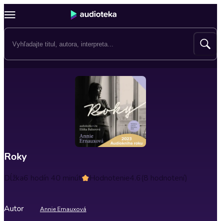
Roky
Dĺžka
6 hodín 40 minút
Hodnotenie
4.6
(8 hodnotení)
Autor
Annie Ernauxová