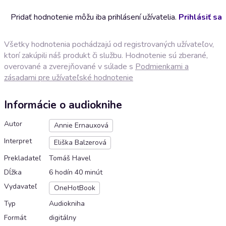
Pridať hodnotenie môžu iba prihlásení užívatelia.
Prihlásiť sa
Všetky hodnotenia pochádzajú od registrovaných užívateľov,
ktorí zakúpili náš produkt či službu. Hodnotenie sú zberané,
overované a zverejňované v súlade s
Podmienkami a
zásadami pre užívateľské hodnotenie
Informácie o audioknihe
Autor
Annie Ernauxová
Interpret
Eliška Balzerová
Prekladateľ
Tomáš Havel
Dĺžka
6 hodín 40 minút
Vydavateľ
OneHotBook
Typ
Audiokniha
Formát
digitálny