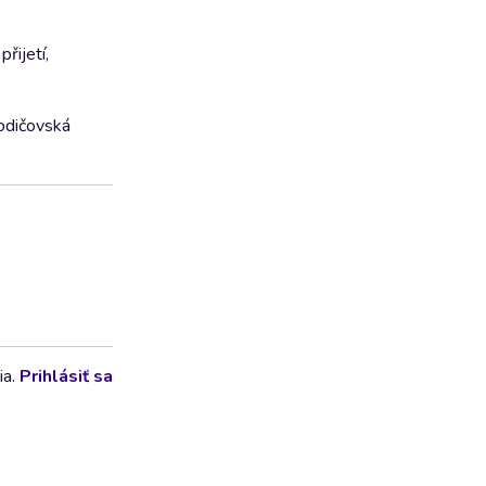
řijetí,
Rodičovská
ia.
Prihlásiť sa