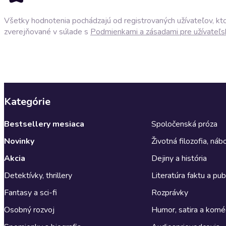
Všetky hodnotenia pochádzajú od registrovaných užívateľov, ktor
zverejňované v súlade s
Podmienkami a zásadami pre užívateľs
Kategórie
Bestsellery mesiaca
Spoločenská próza
Novinky
Životná filozofia, ná
Akcia
Dejiny a história
Detektívky, thrillery
Literatúra faktu a publ
Fantasy a sci-fi
Rozprávky
Osobný rozvoj
Humor, satira a komé