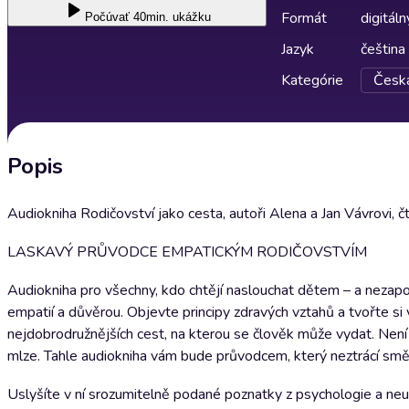
Formát
digitáln
Počúvať
40min. ukážku
Jazyk
čeština
Kategórie
Česká
Popis
Audiokniha Rodičovství jako cesta, autoři Alena a Jan Vávrovi, 
LASKAVÝ PRŮVODCE EMPATICKÝM RODIČOVSTVÍM
Audiokniha pro všechny, kdo chtějí naslouchat dětem – a nezapo
empatií a důvěrou. Objevte principy zdravých vztahů a tvořte si 
nejdobrodružnějších cest, na kterou se člověk může vydat. Není
mlze. Tahle audiokniha vám bude průvodcem, který neztrácí smě
Uslyšíte v ní srozumitelně podané poznatky z psychologie a neur