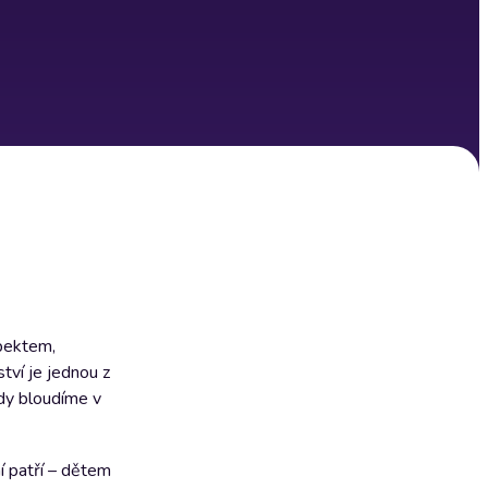
spektem,
tví je jednou z
ndy bloudíme v
í patří – dětem