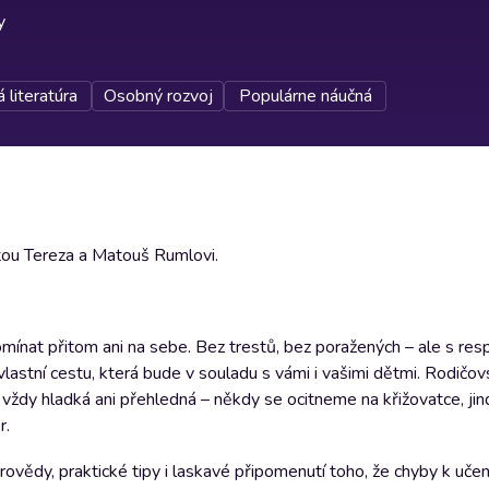
y
 literatúra
Osobný rozvoj
Populárne náučná
čtou Tereza a Matouš Rumlovi.
mínat přitom ani na sebe. Bez trestů, bez poražených – ale s re
vlastní cestu, která bude v souladu s vámi i vašimi dětmi. Rodičovs
 vždy hladká ani přehledná – někdy se ocitneme na křižovatce, ji
r.
ovědy, praktické tipy i laskavé připomenutí toho, že chyby k učen