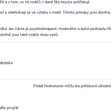
í a v tom, co od rodičů v dané fázi nejvíce potřebují.
t a odehrávají se ve vztahu s rodiči. Těmito principy jsou důvěra, p
ožka. Jan Vávra je psychoterapeut, moderátor a autor podcastu 
olečně jsou také rodiče dvou synů.
udioteka
Pridať hodnotenie môžu iba prihlásení užívatel
ďte prvý/á!