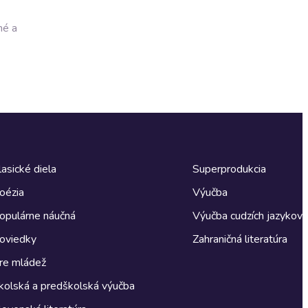
né a
lasické diela
Superprodukcia
oézia
Výučba
opulárne náučná
Výučba cudzích jazykov
oviedky
Zahraničná literatúra
re mládež
kolská a predškolská výučba