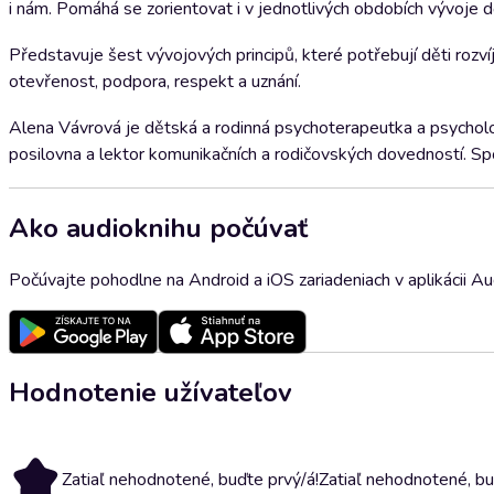
i nám. Pomáhá se zorientovat i v jednotlivých obdobích vývoje dět
Představuje šest vývojových principů, které potřebují děti rozvíje
otevřenost, podpora, respekt a uznání.
Alena Vávrová je dětská a rodinná psychoterapeutka a psychol
posilovna a lektor komunikačních a rodičovských dovedností. Sp
Ako audioknihu počúvať
Počúvajte pohodlne na Android a iOS zariadeniach v aplikácii A
Hodnotenie užívateľov
Zatiaľ nehodnotené, buďte prvý/á!
Zatiaľ nehodnotené, bu