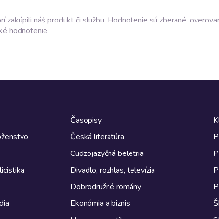
í zakúpili náš produkt či službu. Hodnotenie sú zberané, overova
ké hodnotenie
Časopisy
K
boženstvo
Česká literatúra
P
Cudzojazyčná beletria
P
icistika
Divadlo, rozhlas, televízia
P
Dobrodružné romány
P
dia
Ekonómia a biznis
Š