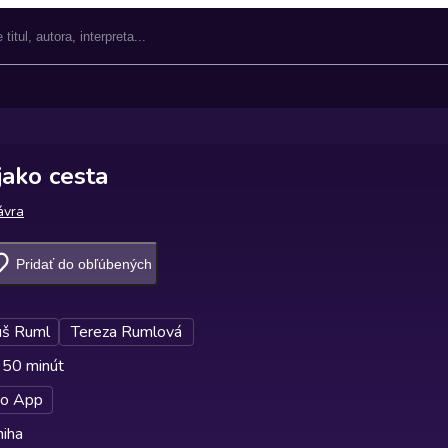
jako cesta
ávra
Pridať do obľúbených
š Ruml
Tereza Rumlová
 50 minút
o App
niha