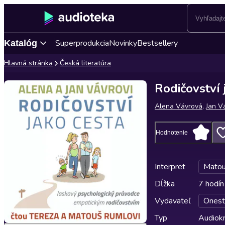
Superprodukcia
Novinky
Bestsellery
Katalóg
Hlavná stránka
Česká literatúra
Rodičovství 
Alena Vávrová
,
Jan V
Hodnotenie
Interpret
Matou
Dĺžka
7 hodín
Vydavateľ
Onest
Typ
Audiok