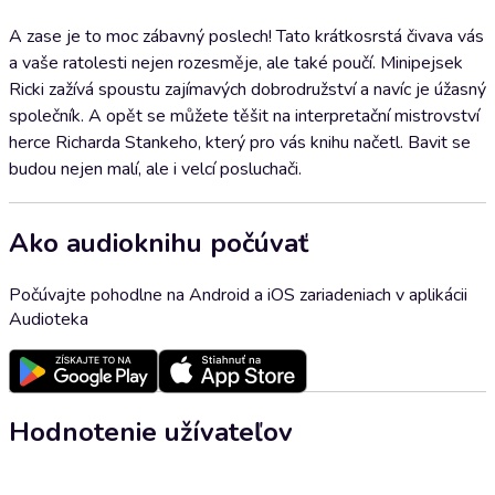
A zase je to moc zábavný poslech! Tato krátkosrstá čivava vás
a vaše ratolesti nejen rozesměje, ale také poučí. Minipejsek
Ricki zažívá spoustu zajímavých dobrodružství a navíc je úžasný
společník. A opět se můžete těšit na interpretační mistrovství
herce Richarda Stankeho, který pro vás knihu načetl. Bavit se
budou nejen malí, ale i velcí posluchači.
Ako audioknihu počúvať
Počúvajte pohodlne na Android a iOS zariadeniach v aplikácii
Audioteka
Hodnotenie užívateľov