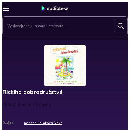
Rickiho dobrodružstvá
Dĺžka
2 hodiny 17 minút
Autor
Adriana Poláková Šinka