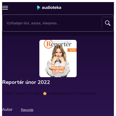
Reportér únor 2022
Dĺžka
7 hodín 32 minút
Hodnotenie
5
(2 hodnotenia)
Autor
Reportér