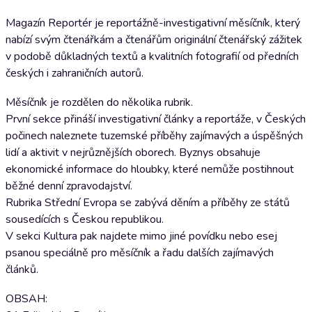
Magazín Reportér je reportážně-investigativní měsíčník, který
nabízí svým čtenářkám a čtenářům originální čtenářský zážitek
v podobě důkladných textů a kvalitních fotografií od předních
českých i zahraničních autorů.
Měsíčník je rozdělen do několika rubrik.
První sekce přináší investigativní články a reportáže, v Českých
počinech naleznete tuzemské příběhy zajímavých a úspěšných
lidí a aktivit v nejrůznějších oborech. Byznys obsahuje
ekonomické informace do hloubky, které nemůže postihnout
běžné denní zpravodajství.
Rubrika Střední Evropa se zabývá děním a příběhy ze států
sousedících s Českou republikou.
V sekci Kultura pak najdete mimo jiné povídku nebo esej
psanou speciálně pro měsíčník a řadu dalších zajímavých
článků.
OBSAH: