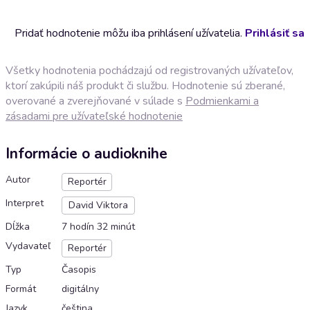
Pridať hodnotenie môžu iba prihlásení užívatelia.
Prihlásiť sa
Všetky hodnotenia pochádzajú od registrovaných užívateľov,
ktorí zakúpili náš produkt či službu. Hodnotenie sú zberané,
overované a zverejňované v súlade s
Podmienkami a
zásadami pre užívateľské hodnotenie
Informácie o audioknihe
Autor
Reportér
Interpret
David Viktora
Dĺžka
7 hodín 32 minút
Vydavateľ
Reportér
Typ
Časopis
Formát
digitálny
Jazyk
čeština