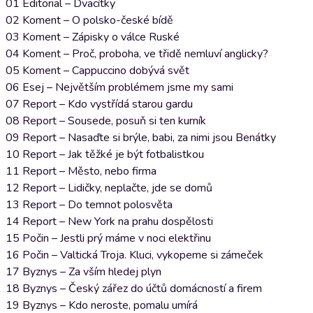
01 Editorial – Dvacítky
02 Koment – O polsko-české bídě
03 Koment – Zápisky o válce Ruské
04 Koment – Proč, proboha, ve třidě nemluví anglicky?
05 Koment – Cappuccino dobývá svět
06 Esej – Největším problémem jsme my sami
07 Report – Kdo vystřídá starou gardu
08 Report – Sousede, posuň si ten kurník
09 Report – Nasaďte si brýle, babi, za nimi jsou Benátky
10 Report – Jak těžké je být fotbalistkou
11 Report – Město, nebo firma
12 Report – Lidičky, neplačte, jde se domů
13 Report – Do temnot polosvěta
14 Report – New York na prahu dospělosti
15 Počin – Jestli prý máme v noci elektřinu
16 Počin – Valtická Troja. Kluci, vykopeme si zámeček
17 Byznys – Za vším hledej plyn
18 Byznys – Český zářez do účtů domácností a firem
19 Byznys – Kdo neroste, pomalu umírá