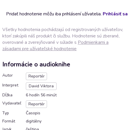
Pridať hodnotenie môžu iba prihlásení užívatelia.
Prihlásiť sa
Všetky hodnotenia pochádzajú od registrovaných užívateľov,
ktorí zakúpili náš produkt či službu. Hodnotenie sú zberané,
overované a zverejňované v súlade s
Podmienkami a
zásadami pre užívateľské hodnotenie
Informácie o audioknihe
Autor
Reportér
Interpret
David Viktora
Dĺžka
6 hodín 56 minút
Vydavateľ
Reportér
Typ
Časopis
Formát
digitálny
Jazyk
čeština