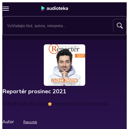
Reportér prosinec 2021
Dĺžka
6 hodín 56 minút
Hodnotenie
3
(2 hodnotenia)
Autor
Reportér