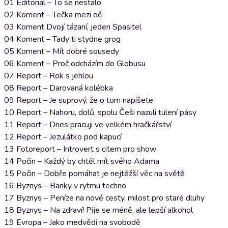
01 Editorial – To se nestalo
02 Koment – Tečka mezi oči
03 Koment Dvojí tázaní, jeden Spasitel
04 Koment – Tady ti stydne grog
05 Koment – Mít dobré sousedy
06 Koment – Proč odcházím do Globusu
07 Report – Rok s jehlou
08 Report – Darovaná kolébka
09 Report – Je suprový, že o tom napíšete
10 Report – Nahoru, dolů, spolu Češi nazuli tulení pásy
11 Report – Dnes pracuji ve velkém hračkářství
12 Report – Jezulátko pod kapucí
13 Fotoreport – Introvert s citem pro show
14 Počin – Každý by chtěl mít svého Adama
15 Počin – Dobře pomáhat je nejtěžší věc na světě
16 Byznys – Banky v rytmu techno
17 Byznys – Peníze na nové cesty, milost pro staré dluhy
18 Byznys – Na zdraví! Pije se méně, ale lepší alkohol
19 Evropa – Jako medvědi na svobodě