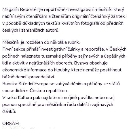
Magazín Reportér je reportážně-investigativní měsíčník, který
nabízí svým čtenářkám a čtenářům originální čtenářský zážitek
v podobě důkladných textů a kvalitních fotografií od předních
českých i zahraničních autorů.
Měsíčník je rozdělen do několika rubrik.
První sekce přináší investigativní články a reportáže, v Českých
počinech naleznete tuzemské příběhy zajímavých a úspěšných
lidí a aktivit v nejrůznějších oborech. Byznys obsahuje
ekonomické informace do hloubky, které nemůže postihnout
běžné denní zpravodajství.
Rubrika Střední Evropa se zabývá děním a příběhy ze států
sousedících s Českou republikou.
V sekci Kultura pak najdete mimo jiné povídku nebo esej
psanou speciálně pro měsíčník a řadu dalších zajímavých
článků.
OBSAH: