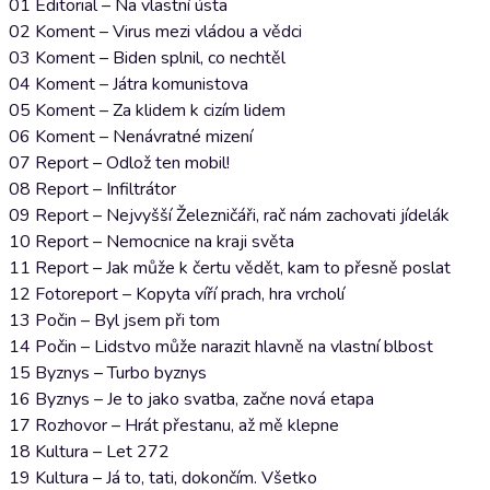
01 Editorial – Na vlastní ústa
02 Koment – Virus mezi vládou a vědci
03 Koment – Biden splnil, co nechtěl
04 Koment – Játra komunistova
05 Koment – Za klidem k cizím lidem
06 Koment – Nenávratné mizení
07 Report – Odlož ten mobil!
08 Report – Infiltrátor
09 Report – Nejvyšší Železničáři, rač nám zachovati jídelák
10 Report – Nemocnice na kraji světa
11 Report – Jak může k čertu vědět, kam to přesně poslat
12 Fotoreport – Kopyta víří prach, hra vrcholí
13 Počin – Byl jsem při tom
14 Počin – Lidstvo může narazit hlavně na vlastní blbost
15 Byznys – Turbo byznys
16 Byznys – Je to jako svatba, začne nová etapa
17 Rozhovor – Hrát přestanu, až mě klepne
18 Kultura – Let 272
19 Kultura – Já to, tati, dokončím. Všetko