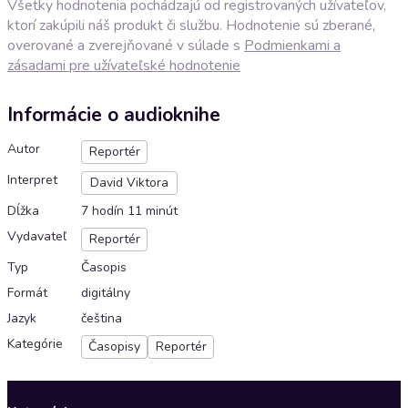
Všetky hodnotenia pochádzajú od registrovaných užívateľov,
ktorí zakúpili náš produkt či službu. Hodnotenie sú zberané,
overované a zverejňované v súlade s
Podmienkami a
zásadami pre užívateľské hodnotenie
Informácie o audioknihe
Autor
Reportér
Interpret
David Viktora
Dĺžka
7 hodín 11 minút
Vydavateľ
Reportér
Typ
Časopis
Formát
digitálny
Jazyk
čeština
Kategórie
Časopisy
Reportér