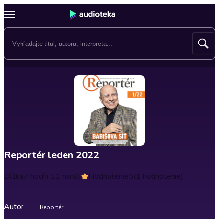
Reportér leden 2022
Dĺžka
7 hodín 11 minút
Hodnotenie
5
(1 hodnotenie)
Autor
Reportér