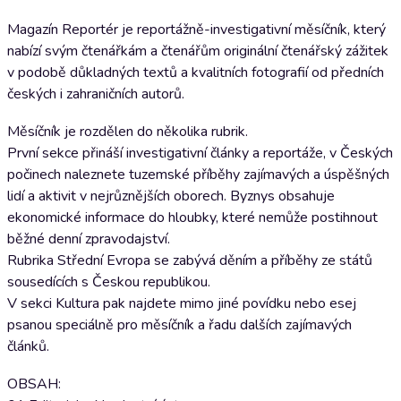
Magazín Reportér je reportážně-investigativní měsíčník, který
nabízí svým čtenářkám a čtenářům originální čtenářský zážitek
v podobě důkladných textů a kvalitních fotografií od předních
českých i zahraničních autorů.
Měsíčník je rozdělen do několika rubrik.
První sekce přináší investigativní články a reportáže, v Českých
počinech naleznete tuzemské příběhy zajímavých a úspěšných
lidí a aktivit v nejrůznějších oborech. Byznys obsahuje
ekonomické informace do hloubky, které nemůže postihnout
běžné denní zpravodajství.
Rubrika Střední Evropa se zabývá děním a příběhy ze států
sousedících s Českou republikou.
V sekci Kultura pak najdete mimo jiné povídku nebo esej
psanou speciálně pro měsíčník a řadu dalších zajímavých
článků.
OBSAH: