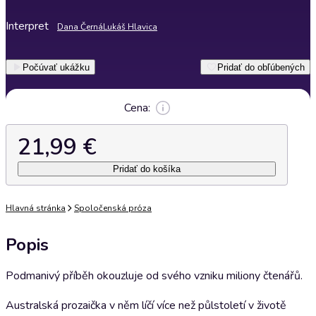
Interpret
Dana Černá
Lukáš Hlavica
Počúvať ukážku
Pridať do obľúbených
Cena:
21,99 €
Pridať do košíka
Hlavná stránka
Spoločenská próza
Popis
Podmanivý příběh okouzluje od svého vzniku miliony čtenářů.
Australská prozaička v něm líčí více než půlstoletí v životě