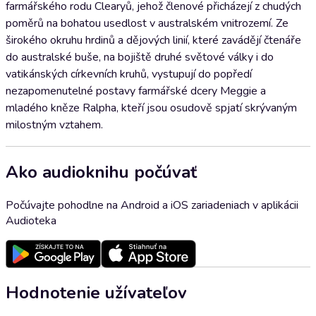
farmářského rodu Clearyů, jehož členové přicházejí z chudých
poměrů na bohatou usedlost v australském vnitrozemí. Ze
širokého okruhu hrdinů a dějových linií, které zavádějí čtenáře
do australské buše, na bojiště druhé světové války i do
vatikánských církevních kruhů, vystupují do popředí
nezapomenutelné postavy farmářské dcery Meggie a
mladého kněze Ralpha, kteří jsou osudově spjatí skrývaným
milostným vztahem.
Ako audioknihu počúvať
Počúvajte pohodlne na Android a iOS zariadeniach v aplikácii
Audioteka
Hodnotenie užívateľov