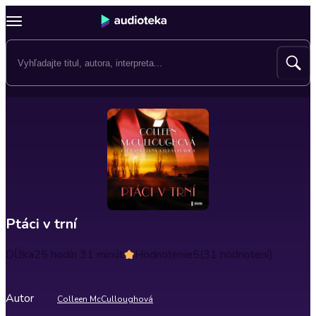
Ptáci v trní
Dĺžka
25 hodín 31 minút
Hodnotenie
5
(31 hodnotení)
Autor
Colleen McCulloughová