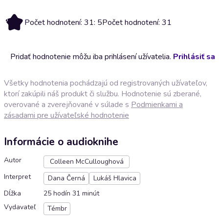
5
Počet hodnotení: 31: 5
Počet hodnotení: 31
Pridať hodnotenie môžu iba prihlásení užívatelia.
Prihlásiť sa
Všetky hodnotenia pochádzajú od registrovaných užívateľov,
ktorí zakúpili náš produkt či službu. Hodnotenie sú zberané,
overované a zverejňované v súlade s
Podmienkami a
zásadami pre užívateľské hodnotenie
Informácie o audioknihe
Autor
Colleen McCulloughová
Interpret
Dana Černá
Lukáš Hlavica
Dĺžka
25 hodín 31 minút
Vydavateľ
Témbr