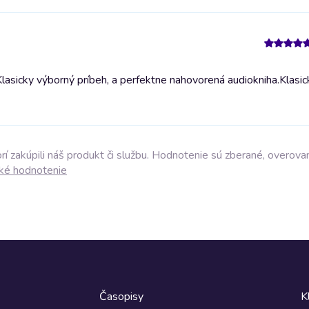
lasicky výborný príbeh, a perfektne nahovorená audiokniha.
Klasi
í zakúpili náš produkt či službu. Hodnotenie sú zberané, overova
ké hodnotenie
Časopisy
K