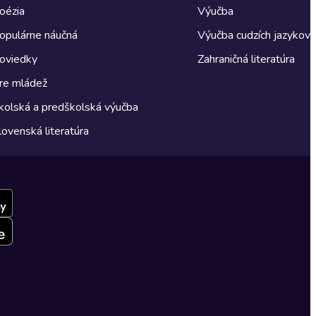
oézia
Výučba
opulárne náučná
Výučba cudzích jazykov
oviedky
Zahraničná literatúra
re mládež
kolská a predškolská výučba
lovenská literatúra