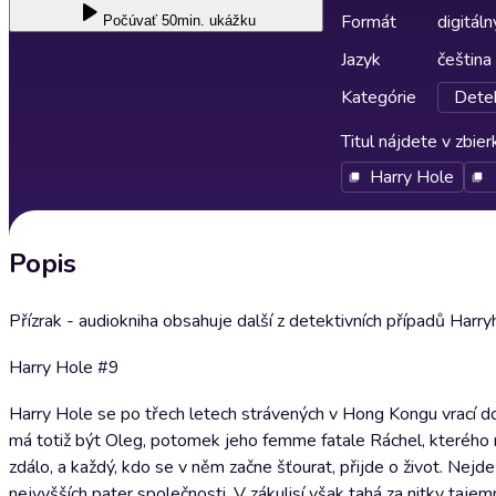
Formát
digitáln
Počúvať
50min. ukážku
Jazyk
čeština
Kategórie
Detek
Titul nájdete v zbie
Harry Hole
Popis
Přízrak - audiokniha obsahuje další z detektivních případů Ha
Harry Hole #9
Harry Hole se po třech letech strávených v Hong Kongu vrací d
má totiž být Oleg, potomek jeho femme fatale Ráchel, kterého mě
zdálo, a každý, kdo se v něm začne šťourat, přijde o život. Nejde
nejvyšších pater společnosti. V zákulisí však tahá za nitky taje