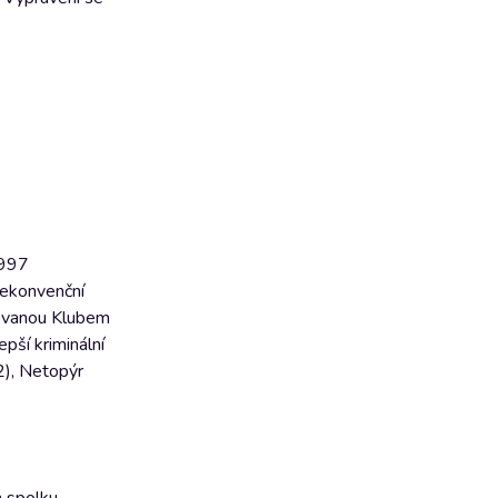
1997
nekonvenční
lovanou Klubem
epší kriminální
2), Netopýr