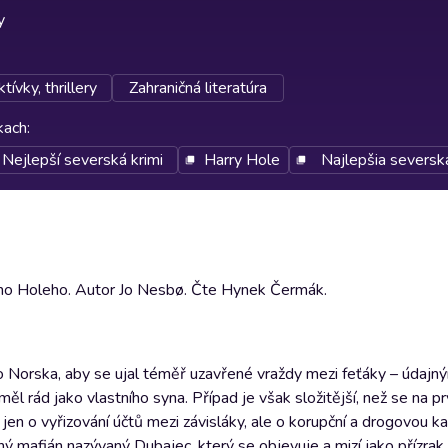
y
tívky, thrillery
Zahraničná literatúra
rkach
:
Nejlepší severská krimi
Harry Hole
Najlepšia severská
rryho Holeho. Autor Jo Nesbø. Čte Hynek Čermák.
o Norska, aby se ujal téměř uzavřené vraždy mezi feťáky – údaj
l rád jako vlastního syna. Případ je však složitější, než se na p
 jen o vyřizování účtů mezi závisláky, ale o korupční a drogovou ka
mný mafián nazývaný Dubajec, který se objevuje a mizí jako přízrak