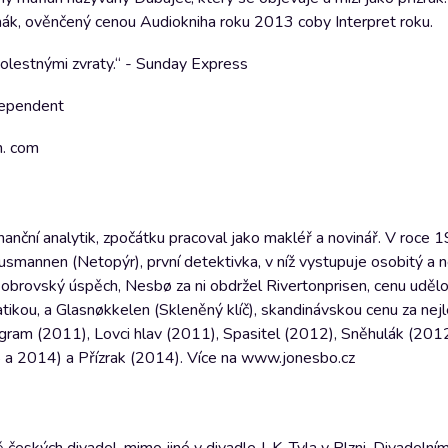
mák, ověnčený cenou Audiokniha roku 2013 coby Interpret roku.
olestnými zvraty.“ - Sunday Express
dependent
h. com
nční analytik, zpočátku pracoval jako makléř a novinář. V roce 
musmannen (Netopýr), první detektivka, v níž vystupuje osobitý a 
tě obrovský úspěch, Nesbø za ni obdržel Rivertonprisen, cenu udě
matikou, a Glasnøkkelen (Skleněný klíč), skandinávskou cenu za nejl
gram (2011), Lovci hlav (2011), Spasitel (2012), Sněhulák (201
 a 2014) a Přízrak (2014). Více na www.jonesbo.cz