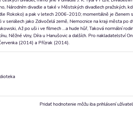
ských divadel, mimo jiné v divadle J. K. Tyla v Plzni, Divadelní
o, Národním divadle a také v Městských divadlech pražských, kd
adle Rokoko) a pak v letech 2006-2010; momentálně je členem 
 či v seriálech jako Zdivočelá země, Nemocnice na kraji města po d
owski, Až po uši i ve filmech …a hude hůř, Taková normální rodin
tínu, Něžné vlny, Díra u Hanušovic a dalších. Pro nakladatelství
Červenka (2014) a Přízrak (2014).
udioteka
Pridať hodnotenie môžu iba prihlásení užívatel