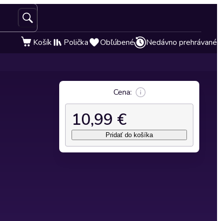
Košík
Polička
Obľúbené
Nedávno prehrávané
Cena:
10,99 €
Pridať do košíka