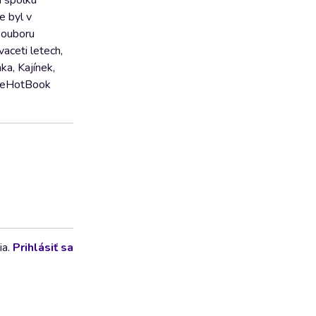
m spolku
e byl v
souboru
vaceti letech,
ka, Kajínek,
 OneHotBook
ia.
Prihlásiť sa