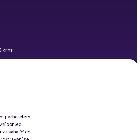
 krimi
ným pachatelem
rvní pohled
uzu sahající do
. Vyprávění se