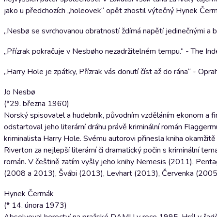
jako u předchozích „holeovek“ opět zhostil výtečný Hynek Čer
„Nesbø se svrchovanou obratností ždímá napětí jedinečnými a b
„Přízrak pokračuje v Nesbøho nezadržitelném tempu.“ - The In
„Harry Hole je zpátky, Přízrak vás donutí číst až do rána“ - Opra
Jo Nesbø
(*29. března 1960)
Norský spisovatel a hudebník, původním vzděláním ekonom a fina
odstartoval jeho literární dráhu právě kriminální román Flagger
kriminalista Harry Hole. Svému autorovi přinesla kniha okamži
Riverton za nejlepší literární či dramatický počin s kriminální te
román. V češtině zatím vyšly jeho knihy Nemesis (2011), Penta
(2008 a 2013), Švábi (2013), Levhart (2013), Červenka (2005
Hynek Čermák
(* 14. února 1973)