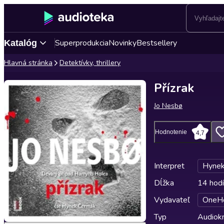
Superprodukcia
Novinky
Bestsellery
Katalóg
Hlavná stránka
Detektívky, thrillery
Přízrak
Jo Nesbø
Hodnotenie
4,7
Interpret
Hynek
Dĺžka
14 hodí
Vydavateľ
OneH
Typ
Audiok