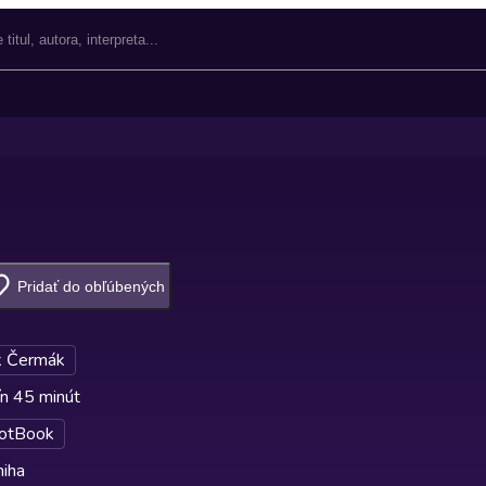
Pridať do obľúbených
 Čermák
n 45 minút
otBook
niha