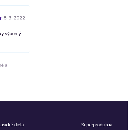
8. 3. 2022
cky výborný
né a
lasické diela
Superprodukcia