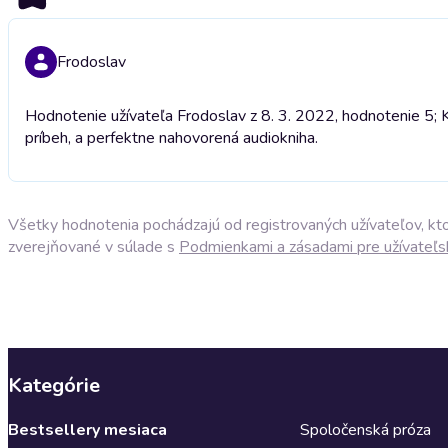
Frodoslav
Hodnotenie užívateľa Frodoslav z 8. 3. 2022, hodnotenie 5; K
príbeh, a perfektne nahovorená audiokniha.
Všetky hodnotenia pochádzajú od registrovaných užívateľov, ktor
zverejňované v súlade s
Podmienkami a zásadami pre užívateľs
Kategórie
Bestsellery mesiaca
Spoločenská próza