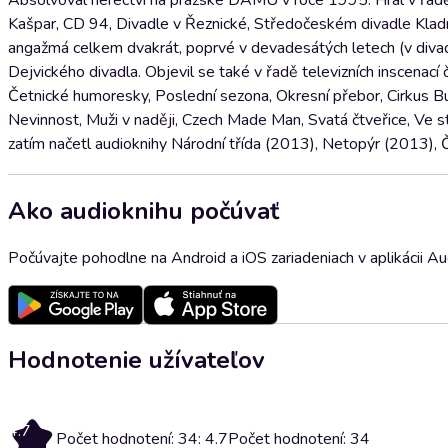
Absolvoval herectví na pražské DAMU v roce 1995. Hrál v řadě če
Kašpar, CD 94, Divadle v Řeznické, Středočeském divadle Kladn
angažmá celkem dvakrát, poprvé v devadesátých letech (v div
Dejvického divadla. Objevil se také v řadě televizních inscenací
Četnické humoresky, Poslední sezona, Okresní přebor, Cirkus Buk
Nevinnost, Muži v naději, Czech Made Man, Svatá čtveřice, Ve s
zatím načetl audioknihy Národní třída (2013), Netopýr (2013), 
Ako audioknihu počúvať
Počúvajte pohodlne na Android a iOS zariadeniach v aplikácii A
Hodnotenie užívateľov
4.7
Počet hodnotení: 34: 4.7
Počet hodnotení: 34