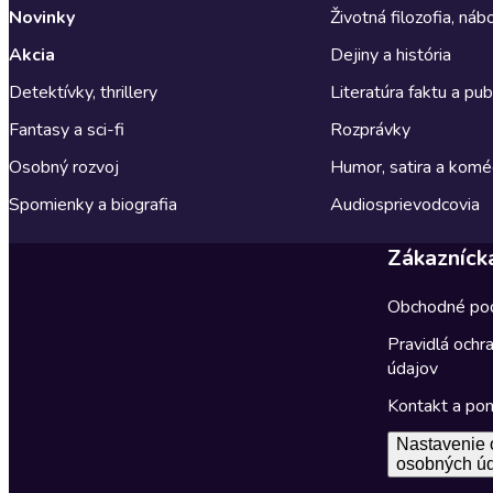
Novinky
Životná filozofia, ná
Akcia
Dejiny a história
Detektívky, thrillery
Literatúra faktu a publ
Fantasy a sci-fi
Rozprávky
Osobný rozvoj
Humor, satira a komé
Spomienky a biografia
Audiosprievodcovia
Zákazníck
Obchodné po
Pravidlá ochr
údajov
Kontakt a po
Nastavenie 
osobných ú