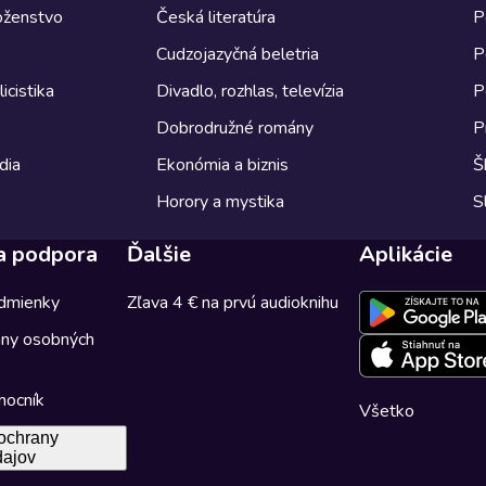
boženstvo
Česká literatúra
P
Cudzojazyčná beletria
P
icistika
Divadlo, rozhlas, televízia
P
Dobrodružné romány
P
dia
Ekonómia a biznis
Š
Horory a mystika
S
a podpora
Ďalšie
Aplikácie
dmienky
Zľava 4 € na prvú audioknihu
any osobných
mocník
Všetko
ochrany
dajov