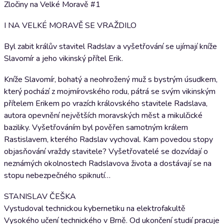
Zločiny na Velké Moravě #1
I NA VELKÉ MORAVĚ SE VRAŽDILO
Byl zabit králův stavitel Radslav a vyšetřování se ujímají kníže
Slavomír a jeho vikinský přítel Erik.
Kníže Slavomír, bohatý a neohrožený muž s bystrým úsudkem,
který pochází z mojmírovského rodu, pátrá se svým vikinským
přítelem Erikem po vrazích královského stavitele Radslava,
autora opevnění největších moravských měst a mikulčické
baziliky. Vyšetřováním byl pověřen samotným králem
Rastislavem, kterého Radslav vychoval. Kam povedou stopy
objasňování vraždy stavitele? Vyšetřovatelé se dozvídají o
neznámých okolnostech Radslavova života a dostávají se na
stopu nebezpečného spiknutí…
STANISLAV ČEŠKA
Vystudoval technickou kybernetiku na elektrofakultě
Vysokého učení technického v Brně. Od ukončení studií pracuje