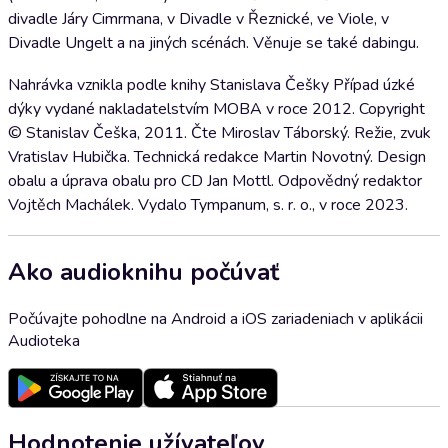
divadle Járy Cimrmana, v Divadle v Řeznické, ve Viole, v
Divadle Ungelt a na jiných scénách. Věnuje se také dabingu.
Nahrávka vznikla podle knihy Stanislava Češky Případ úzké
dýky vydané nakladatelstvím MOBA v roce 2012. Copyright
© Stanislav Češka, 2011. Čte Miroslav Táborský. Režie, zvuk
Vratislav Hubička. Technická redakce Martin Novotný. Design
obalu a úprava obalu pro CD Jan Mottl. Odpovědný redaktor
Vojtěch Machálek. Vydalo Tympanum, s. r. o., v roce 2023.
Ako audioknihu počúvať
Počúvajte pohodlne na Android a iOS zariadeniach v aplikácii
Audioteka
Hodnotenie užívateľov