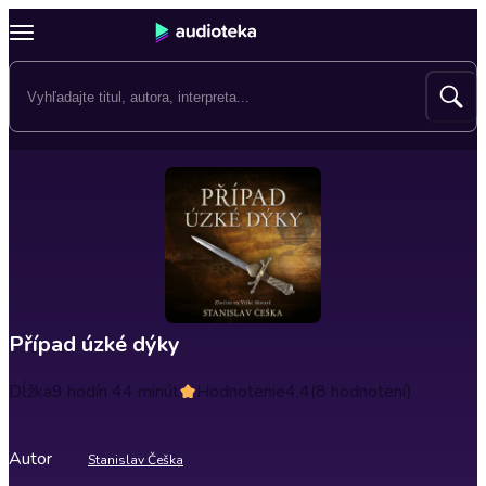
Případ úzké dýky
Dĺžka
9 hodín 44 minút
Hodnotenie
4.4
(8 hodnotení)
Autor
Stanislav Češka