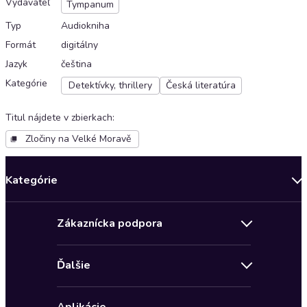
Vydavateľ
Tympanum
Typ
Audiokniha
Formát
digitálny
Jazyk
čeština
Kategórie
Detektívky, thrillery
Česká literatúra
Titul nájdete v zbierkach
:
Zločiny na Velké Moravě
Kategórie
Bestsellery mesiaca
Zákaznícka podpora
Novinky
Obchodné podmienky
Akcia
Ďalšie
Pravidlá ochrany osobných údajov
Detektívky, thrillery
Zľava 4 € na prvú audioknihu
Kontakt a pomocník
Fantasy a sci-fi