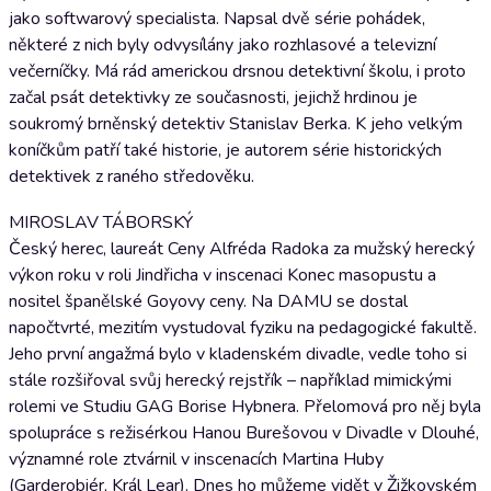
jako softwarový specialista. Napsal dvě série pohádek,
některé z nich byly odvysílány jako rozhlasové a televizní
večerníčky. Má rád americkou drsnou detektivní školu, i proto
začal psát detektivky ze současnosti, jejichž hrdinou je
soukromý brněnský detektiv Stanislav Berka. K jeho velkým
koníčkům patří také historie, je autorem série historických
detektivek z raného středověku.
MIROSLAV TÁBORSKÝ
Český herec, laureát Ceny Alfréda Radoka za mužský herecký
výkon roku v roli Jindřicha v inscenaci Konec masopustu a
nositel španělské Goyovy ceny. Na DAMU se dostal
napočtvrté, mezitím vystudoval fyziku na pedagogické fakultě.
Jeho první angažmá bylo v kladenském divadle, vedle toho si
stále rozšiřoval svůj herecký rejstřík – například mimickými
rolemi ve Studiu GAG Borise Hybnera. Přelomová pro něj byla
spolupráce s režisérkou Hanou Burešovou v Divadle v Dlouhé,
významné role ztvárnil v inscenacích Martina Huby
(Garderobiér, Král Lear). Dnes ho můžeme vidět v Žižkovském