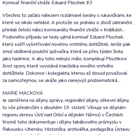
Komisař finanční stráže Eduard Plischek #3
Všechno to začalo nálezem rozlámané bedny s rukavičkami, ke
které se nikdo nehlásil. A protože se jednalo o zboží zahraniční,
předali četníci nález komisariátu finanční stráže v Králíkách…
Podivného případu se tedy ujímá komisař Eduard Plischek,
který svěří vyšetřování novému vrchnímu dohlížiteli. Jenže pak
zmizí oblíbená pouliční zpěvačka, která se přes týden živila
jako hadrnice. A aby toho nebylo málo, komplikují Plischkovi
život spory, které vyvolává manželka nového vrchního
dohlížitele. Dokonce i kolegialita, kterou až dosud považoval
za samozřejmou, se ukáže jako nanejvýš problematická…
MARIE MACKOVÁ
Je zaměřena na dějiny správy, regionální dějiny, církevní dějiny,
to vše především v dlouhém 19. století. Věnuje se dějinám
regionu okresu Ústí nad Orlicí a dějinám Němců v Čechách.
Kromě toho dokumentuje i dějiny tabákového průmyslu v
Rakousku-Uhersku. Historička, archivářka, pedagožka Ústavu