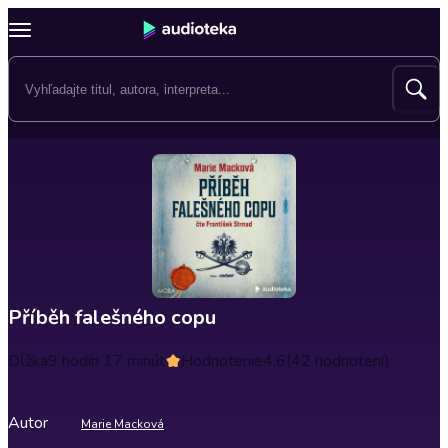
Příběh falešného copu
Dĺžka
9 hodín 17 minút
Hodnotenie
4.6
(42 hodnotení)
Autor
Marie Macková