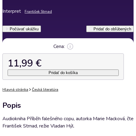
Interpret
František Strnad
Počúvať ukážku
Pridať do obľúbených
Cena:
11,99 €
Pridať do košíka
Hlavná stránka
Česká literatúra
Popis
Audiokniha Příběh falešného copu, autorka Marie Macková, čte
František Strnad, režie Vladan Hýl.