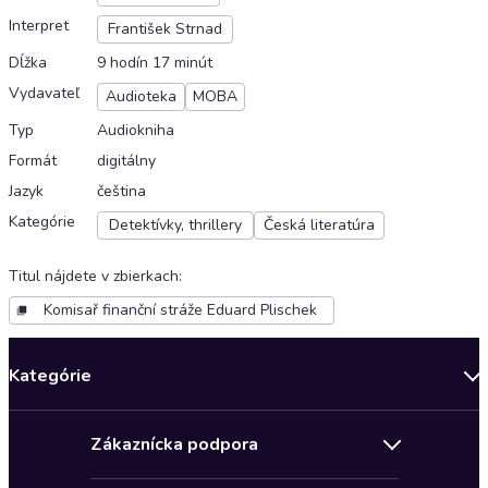
Interpret
František Strnad
Dĺžka
9 hodín 17 minút
Vydavateľ
Audioteka
MOBA
Typ
Audiokniha
Formát
digitálny
Jazyk
čeština
Kategórie
Detektívky, thrillery
Česká literatúra
Titul nájdete v zbierkach
:
Komisař finanční stráže Eduard Plischek
Kategórie
Bestsellery mesiaca
Zákaznícka podpora
Novinky