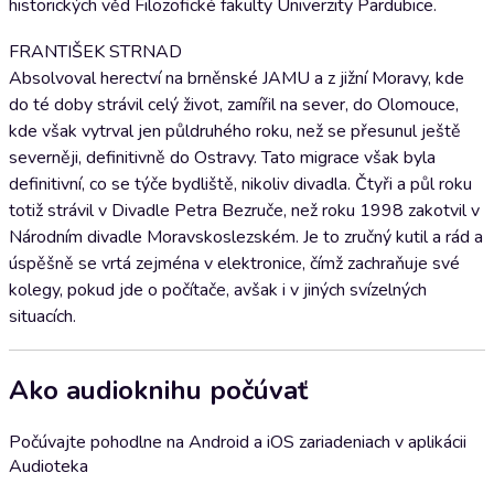
historických věd Filozofické fakulty Univerzity Pardubice.
FRANTIŠEK STRNAD
Absolvoval herectví na brněnské JAMU a z jižní Moravy, kde
do té doby strávil celý život, zamířil na sever, do Olomouce,
kde však vytrval jen půldruhého roku, než se přesunul ještě
severněji, definitivně do Ostravy. Tato migrace však byla
definitivní, co se týče bydliště, nikoliv divadla. Čtyři a půl roku
totiž strávil v Divadle Petra Bezruče, než roku 1998 zakotvil v
Národním divadle Moravskoslezském. Je to zručný kutil a rád a
úspěšně se vrtá zejména v elektronice, čímž zachraňuje své
kolegy, pokud jde o počítače, avšak i v jiných svízelných
situacích.
Ako audioknihu počúvať
Počúvajte pohodlne na Android a iOS zariadeniach v aplikácii
Audioteka