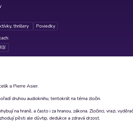
y
tívky, thrillery
Poviedky
rkach
:
íží
elík a Pierre Asier.
ořadí druhou audioknihu, tentokrát na téma zločin.
ují na hraně, a často i za hranou, zákona. Zločinci, vrazi, vyděrač
ozhodují pěsti ale důvtip, dedukce a zdravá drzost.