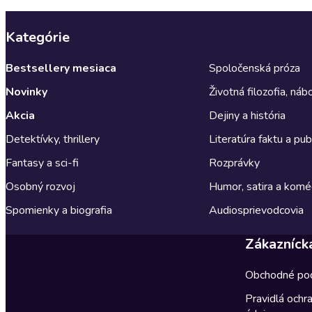
Kategórie
Bestsellery mesiaca
Spoločenská próza
Novinky
Životná filozofia, ná
Akcia
Dejiny a história
Detektívky, thrillery
Literatúra faktu a publ
Fantasy a sci-fi
Rozprávky
Osobný rozvoj
Humor, satira a komé
Spomienky a biografia
Audiosprievodcovia
Zákazníck
Obchodné po
Pravidlá ochr