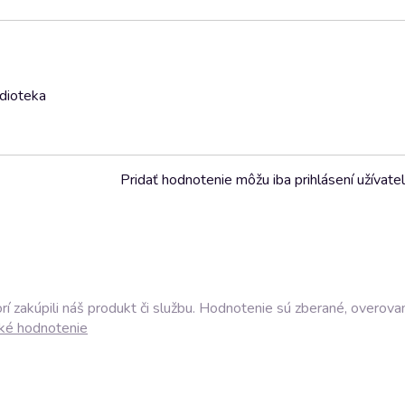
udioteka
Pridať hodnotenie môžu iba prihlásení užívatel
í zakúpili náš produkt či službu. Hodnotenie sú zberané, overova
ké hodnotenie