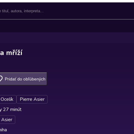
a mříží
Pridať do obľúbených
 Ocelík
Pierre Asier
y 27 minút
 Asier
niha