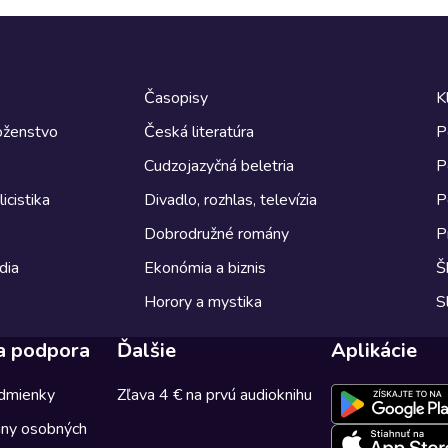
Časopisy
K
boženstvo
Česká literatúra
P
Cudzojazyčná beletria
P
icistika
Divadlo, rozhlas, televízia
P
Dobrodružné romány
P
dia
Ekonómia a biznis
Š
Horory a mystika
S
a podpora
Ďalšie
Aplikácie
dmienky
Zľava 4 € na prvú audioknihu
any osobných