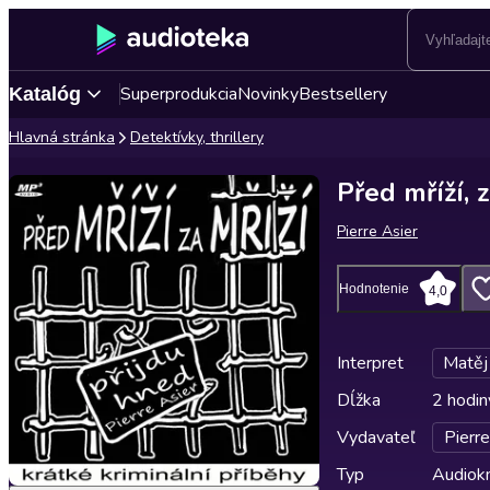
Superprodukcia
Novinky
Bestsellery
Katalóg
Hlavná stránka
Detektívky, thrillery
Před mříží, z
Pierre Asier
Hodnotenie
4,0
Interpret
Matěj
Dĺžka
2 hodin
Vydavateľ
Pierre
Typ
Audiok