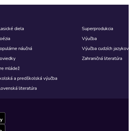
lasické diela
Superprodukcia
oézia
Výučba
opulárne náučná
Výučba cudzích jazykov
oviedky
Zahraničná literatúra
re mládež
kolská a predškolská výučba
lovenská literatúra