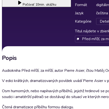
Formát
digitáln
Počúvať
10min. ukážku
Jazyk
čeština
Kategórie
Detek
Titul nájdete v zbie
Před mříží, za mř
Popis
Audiokniha Před mříží, za mříží, autor Pierre Asier, čtou Matěj Oc
V edici krátkých, dramatizovaných povídek uvádí Pierre Asier v p
Osm humorných, nebo napínavých příběhů, jejichž hrdinové se pohyb
soudci i amatérští pátrači se dostávají do situací ve kterých ner
Čtená dramatizace příběhu formou dialogu.