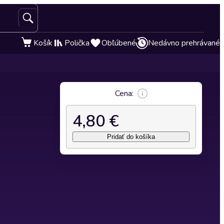
Košík
Polička
Obľúbené
Nedávno prehrávané
Cena:
4,80 €
Pridať do košíka