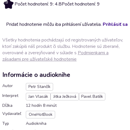
4.8
Počet hodnotení: 9: 4.8
Počet hodnotení: 9
Pridať hodnotenie môžu iba prihlásení užívatelia.
Prihlásiť sa
Všetky hodnotenia pochádzajú od registrovaných užívateľov,
ktorí zakúpili náš produkt či službu. Hodnotenie sú zberané,
overované a zverejňované v súlade s
Podmienkami a
zásadami pre užívateľské hodnotenie
Informácie o audioknihe
Autor
Petr Stančík
Interpret
Jan Vlasák
Jitka Ježková
Pavel Batěk
Dĺžka
12 hodín 8 minút
Vydavateľ
OneHotBook
Typ
Audiokniha