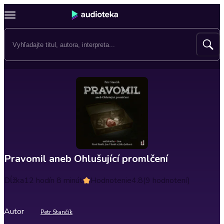
Pravomil aneb Ohlušující promlčení
Dĺžka
12 hodín 8 minút
Hodnotenie
4.8
(9 hodnotení)
Autor
Petr Stančík