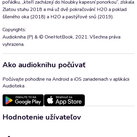
pořádku, „kteří zacházejí do hloubky kapesní ponorkou“, získala
Zlatou stuhu 2018 a má už dvě pokračování: H2O a poklad
šíleného oka (2018) a H2O a pastýřové snů (2019).
Copyrights:
Audiokniha (P) & © OneHotBook, 2021. Všechna práva
vyhrazena.
Ako audioknihu počúvať
Počúvajte pohodlne na Android a iOS zariadeniach v aplikácii
Audioteka
Hodnotenie užívateľov