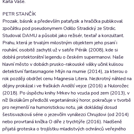
Karla Vaše.
PETR STANČÍK
Prozaik, básník a především patafyzik a hračička publikoval
zpočátku pod pseudonymem Odillo Stradický ze Strdic.
Studoval DAMU a působil jako režisér, textař a konzultant.
Prahu, která je trvalým milostným objektem jeho psaní i
rouhání, osobitě zachytil už v satiře Pérák (2008), kde si
dobírá protektorátní legendu o českém supermanovi. Naše
hlavní město v dobách prusko-rakouské války učinil kulisou
detektivní fantasmagorie Mlýn na mumie (2014), za kterou o
rok později obdržel cenu Magnesia Litera. Nezkrotný náhled na
dějiny prokázal i ve fraškách Andělí vejce (2016) a Nulorožec
(2018). Po úspěchu knihy Mrkev ho vcucla pod zem (2013), v
níž školákům předložil vegetariánský horor, pokračuje v tvorbě
pro nejmenší na humoristickou notu, jak dokládají dosud
šestisvazková série o jezevčím vynálezci Chrujdovi (od 2014)
nebo provrtaná knížka O díře z trychtýře (2016). Nadšeně
přijatá groteska o trojlístku mladistvých ochránců veřejného