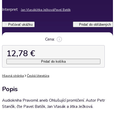
Interpret
Jan Vlasák
Jitka Ježková
Pavel Batěk
Počúvať ukážku
Pridať do obľúbených
Cena:
12,78 €
Pridať do košíka
Hlavná stránka
Česká literatúra
Popis
Audiokniha Pravomil aneb Ohlušující promlčení. Autor Petr
Stančík, čte Pavel Batěk, Jan Vlasák a Jitka Ježková.