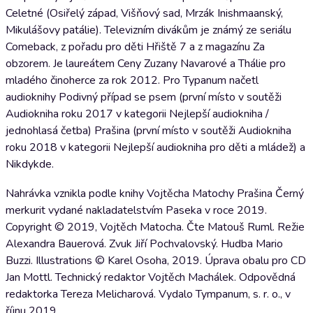
Celetné (Osiřelý západ, Višňový sad, Mrzák Inishmaanský,
Mikulášovy patálie). Televizním divákům je známý ze seriálu
Comeback, z pořadu pro děti Hřiště 7 a z magazínu Za
obzorem. Je laureátem Ceny Zuzany Navarové a Thálie pro
mladého činoherce za rok 2012. Pro Typanum načetl
audioknihy Podivný případ se psem (první místo v soutěži
Audiokniha roku 2017 v kategorii Nejlepší audiokniha /
jednohlasá četba) Prašina (první místo v soutěži Audiokniha
roku 2018 v kategorii Nejlepší audiokniha pro děti a mládež) a
Nikdykde.
Nahrávka vznikla podle knihy Vojtěcha Matochy Prašina Černý
merkurit vydané nakladatelstvím Paseka v roce 2019.
Copyright © 2019, Vojtěch Matocha. Čte Matouš Ruml. Režie
Alexandra Bauerová. Zvuk Jiří Pochvalovský. Hudba Mario
Buzzi. Illustrations © Karel Osoha, 2019. Úprava obalu pro CD
Jan Mottl. Technický redaktor Vojtěch Machálek. Odpovědná
redaktorka Tereza Melicharová. Vydalo Tympanum, s. r. o., v
říjnu 2019.