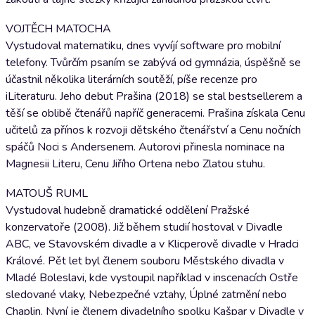
VOJTĚCH MATOCHA
Vystudoval matematiku, dnes vyvíjí software pro mobilní
telefony. Tvůrčím psaním se zabývá od gymnázia, úspěšně se
účastnil několika literárních soutěží, píše recenze pro
iLiteraturu. Jeho debut Prašina (2018) se stal bestsellerem a
těší se oblibě čtenářů napříč generacemi. Prašina získala Cenu
učitelů za přínos k rozvoji dětského čtenářství a Cenu nočních
spáčů Noci s Andersenem. Autorovi přinesla nominace na
Magnesii Literu, Cenu Jiřího Ortena nebo Zlatou stuhu.
MATOUŠ RUML
Vystudoval hudebně dramatické oddělení Pražské
konzervatoře (2008). Již během studií hostoval v Divadle
ABC, ve Stavovském divadle a v Klicperově divadle v Hradci
Králové. Pět let byl členem souboru Městského divadla v
Mladé Boleslavi, kde vystoupil například v inscenacích Ostře
sledované vlaky, Nebezpečné vztahy, Úplné zatmění nebo
Chaplin. Nyní je členem divadelního spolku Kašpar v Divadle v