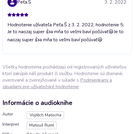
Peťa.Š
3. 2. 2022
Hodnotenie užívateľa Peťa.Š z 3. 2. 2022, hodnotenie 5;
Je to naozaj super 👍a mňa to veľmi baví počúvať😃
Je to
naozaj super 👍a mňa to veľmi baví počúvať😃
Všetky hodnotenia pochádzajú od registrovaných užívateľov,
ktorí zakúpili náš produkt či službu. Hodnotenie sú zberané,
overované a zverejňované v súlade s
Podmienkami a
zásadami pre užívateľské hodnotenie
Informácie o audioknihe
Autor
Vojtěch Matocha
Interpret
Matouš Ruml