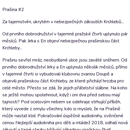
Prašina #2
Za tajemstvím, ukrytém v nebezpečných zákoutích Krchlebů...
Od prvního dobrodružství v tajemné pražské čtvrti uplynulo pár
měsíců. Pak Jirka s En objeví nebezpečnou prašinskou část
Krchleby...
Prašinu sevřel mráz, neobydlené ulice jsou zaváté sněhem. Od
prvního dobrodružství Jirky a En uplynulo několik měsíců, přímo
v tajemné čtvrti si vybudovali klubovnu zvanou Doupě a
objevili prašinskou část Krchleby, ze které přichází hrozba pro
celé město. Přesto se zdá, že jejich přátelství slábne. Na koho
se ještě mohou spolehnout, když i oni dva před sebou mají
tajnosti? Pod ocelovým nebem se odehraje strhující příběh,
který vyvede z omylu všechny, kdo si mysleli, že na Prašině
může nastat klid. Pokračování úspěšné audioknihy, ověnčené
cenou Nejlepší audiokniha pro děti a mládež 2018, odhalí nová
zákoutí a tajné stezky křižující záhadnou pražskou čtvrť.