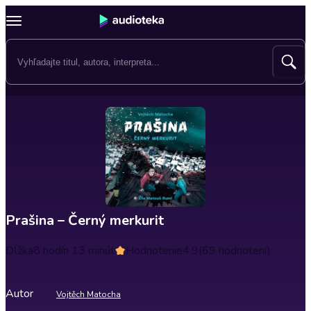
Prašina – Černý merkurit
Dĺžka
8 hodín 13 minút
Hodnotenie
4.9
(69 hodnotení)
Autor
Vojtěch Matocha