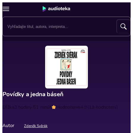
Povídky a jedna báseň
Dĺžka
3 hodiny 51 minút
Hodnotenie
4.9
(19 hodnotení)
Autor
Zdeněk Svěrák