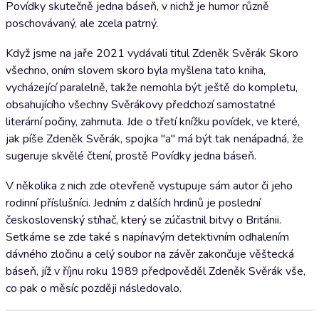
Povídky skutečně jedna báseň, v nichž je humor různě
poschovávaný, ale zcela patrný.
Když jsme na jaře 2021 vydávali titul Zdeněk Svěrák Skoro
všechno, oním slovem skoro byla myšlena tato kniha,
vycházející paralelně, takže nemohla být ještě do kompletu,
obsahujícího všechny Svěrákovy předchozí samostatné
literární počiny, zahrnuta. Jde o třetí knížku povídek, ve které,
jak píše Zdeněk Svěrák, spojka "a" má být tak nenápadná, že
sugeruje skvělé čtení, prostě Povídky jedna báseň.
V několika z nich zde otevřeně vystupuje sám autor či jeho
rodinní příslušníci. Jedním z dalších hrdinů je poslední
československý stíhač, který se zúčastnil bitvy o Británii.
Setkáme se zde také s napínavým detektivním odhalením
dávného zločinu a celý soubor na závěr zakončuje věštecká
báseň, jíž v říjnu roku 1989 předpověděl Zdeněk Svěrák vše,
co pak o měsíc později následovalo.