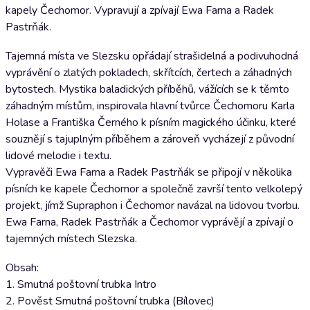
kapely Čechomor. Vypravují a zpívají Ewa Farna a Radek
Pastrňák.
Tajemná místa ve Slezsku opřádají strašidelná a podivuhodná
vyprávění o zlatých pokladech, skřítcích, čertech a záhadných
bytostech. Mystika baladických příběhů, vážících se k těmto
záhadným místům, inspirovala hlavní tvůrce Čechomoru Karla
Holase a Františka Černého k písním magického účinku, které
souznějí s tajuplným příběhem a zároveň vycházejí z původní
lidové melodie i textu.
Vypravěči Ewa Farna a Radek Pastrňák se připojí v několika
písních ke kapele Čechomor a společně završí tento velkolepý
projekt, jímž Supraphon i Čechomor navázal na lidovou tvorbu.
Ewa Farna, Radek Pastrňák a Čechomor vyprávějí a zpívají o
tajemných místech Slezska.
Obsah:
1. Smutná poštovní trubka Intro
2. Pověst Smutná poštovní trubka (Bílovec)