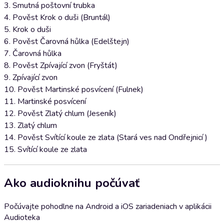
3. Smutná poštovní trubka
4. Pověst Krok o duši (Bruntál)
5. Krok o duši
6. Pověst Čarovná hůlka (Edelštejn)
7. Čarovná hůlka
8. Pověst Zpívající zvon (Fryštát)
9. Zpívající zvon
10. Pověst Martinské posvícení (Fulnek)
11. Martinské posvícení
12. Pověst Zlatý chlum (Jeseník)
13. Zlatý chlum
14. Pověst Svítící koule ze zlata (Stará ves nad Ondřejnicí )
15. Svítící koule ze zlata
Ako audioknihu počúvať
Počúvajte pohodlne na Android a iOS zariadeniach v aplikácii
Audioteka