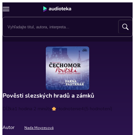
Pověsti slezských hradů a zámků
Dĺžka
1 hodina 2 minúty
Hodnotenie
4
(5 hodnotení)
Autor
Naďa Moyzesová