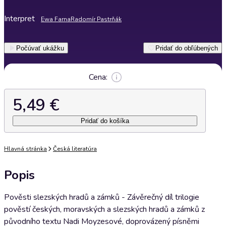
Interpret
Ewa Farna
Radomír Pastrňák
Počúvať ukážku
Pridať do obľúbených
Cena:
5,49 €
Pridať do košíka
Hlavná stránka
Česká literatúra
Popis
Pověsti slezských hradů a zámků - Závěrečný díl trilogie
pověstí českých, moravských a slezských hradů a zámků z
původního textu Nadi Moyzesové, doprovázený písněmi