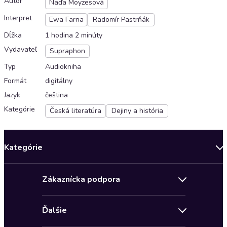
Autor
Naďa Moyzesová
Interpret
Ewa Farna
Radomír Pastrňák
Dĺžka
1 hodina 2 minúty
Vydavateľ
Supraphon
Typ
Audiokniha
Formát
digitálny
Jazyk
čeština
Kategórie
Česká literatúra
Dejiny a história
Kategórie
Bestsellery mesiaca
Zákaznícka podpora
Novinky
Obchodné podmienky
Akcia
Ďalšie
Pravidlá ochrany osobných údajov
Detektívky, thrillery