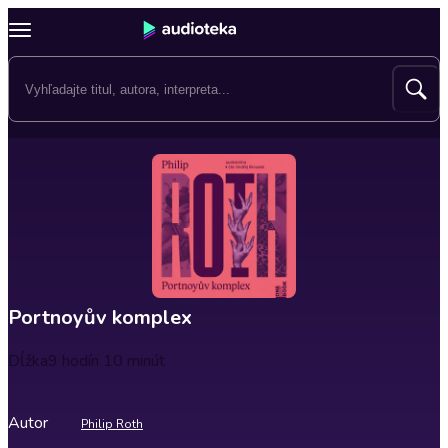
Portnoyův komplex
Dĺžka
9 hodín 10 minút
Autor
Philip Roth