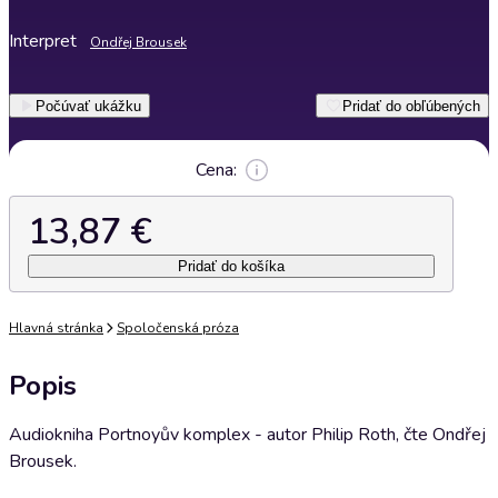
Interpret
Ondřej Brousek
Počúvať ukážku
Pridať do obľúbených
Cena:
13,87 €
Pridať do košíka
Hlavná stránka
Spoločenská próza
Popis
Audiokniha Portnoyův komplex - autor Philip Roth, čte Ondřej
Brousek.