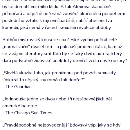
by se domohl vnitřního klidu. A tak Alexova skandálně
přímočará a báječně neřestná zpověď, okořeněná peripetiemi
posledního vztahu k rajcovní barbíně, nabízí obecenstvu
komedii, jaká nemá v časech sexuální revoluce obdoby.
Rothův mistrovský kousek si na české vydání počkal celé
„normalizační“ dvacetiletí – a pak naší pruderii ukázal, kam až
se v zájmu literatury smí. Kdo by se taky divil u autora, který
daru podvratné židovské anekdoty otevřel zcela nové obzory?
„Skvělá ukázka toho, jak proniknout pod povrch sexuality.
Dokázal to nějaký jiný román tak dobře?“
- The Guardian
„Jednoduše jedno ze dvou nebo tří nejzábavnějších děl
americké beletrie.“
- The Chicago Sun-Times
„Pravděpodobně nejpovedenější židovský vtip, jaký se kdy