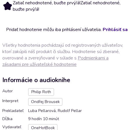
Zatiaľ nehodnotené, buďte prvý/á!
Zatiaľ nehodnotené,
buďte prvý/á!
Pridať hodnotenie môžu iba prihlásení užívatelia.
Prihlásiť sa
Všetky hodnotenia pochádzajú od registrovaných užívateľov,
ktorí zakúpili náš produkt či službu. Hodnotenie sú zberané,
overované a zverejňované v súlade s
Podmienkami a
zásadami pre užívateľské hodnotenie
Informácie o audioknihe
Autor
Philip Roth
Interpret
Ondřej Brousek
Prekladateľ
Luba Pellarová, Rudolf Pellar
Dĺžka
9 hodín 10 minút
Vydavateľ
OneHotBook