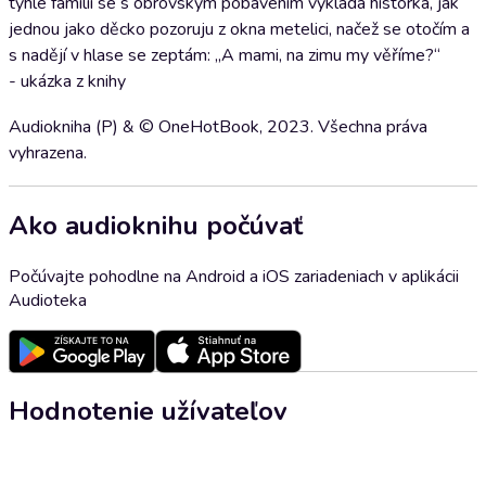
týhle famílii se s obrovským pobavením vykládá historka, jak
jednou jako děcko pozoruju z okna metelici, načež se otočím a
s nadějí v hlase se zeptám: „A mami, na zimu my věříme?“
- ukázka z knihy
Audiokniha (P) & © OneHotBook, 2023. Všechna práva
vyhrazena.
Ako audioknihu počúvať
Počúvajte pohodlne na Android a iOS zariadeniach v aplikácii
Audioteka
Hodnotenie užívateľov