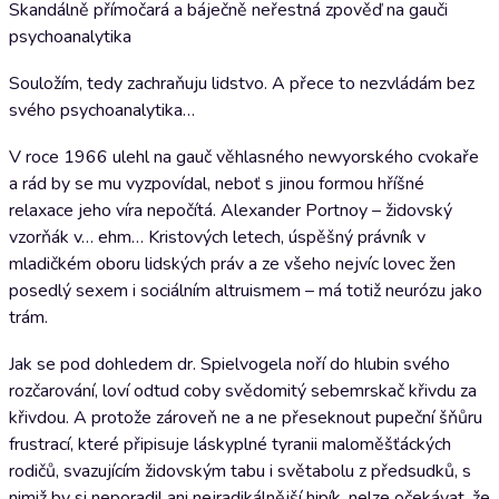
Skandálně přímočará a báječně neřestná zpověď na gauči
psychoanalytika
Souložím, tedy zachraňuju lidstvo. A přece to nezvládám bez
svého psychoanalytika…
V roce 1966 ulehl na gauč věhlasného newyorského cvokaře
a rád by se mu vyzpovídal, neboť s jinou formou hříšné
relaxace jeho víra nepočítá. Alexander Portnoy – židovský
vzorňák v… ehm… Kristových letech, úspěšný právník v
mladičkém oboru lidských práv a ze všeho nejvíc lovec žen
posedlý sexem i sociálním altruismem – má totiž neurózu jako
trám.
Jak se pod dohledem dr. Spielvogela noří do hlubin svého
rozčarování, loví odtud coby svědomitý sebemrskač křivdu za
křivdou. A protože zároveň ne a ne přeseknout pupeční šňůru
frustrací, které připisuje láskyplné tyranii maloměšťáckých
rodičů, svazujícím židovským tabu i světabolu z předsudků, s
nimiž by si neporadil ani nejradikálnější hipík, nelze očekávat, že