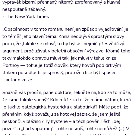
vyprávěl: bizarní, přehnaný, niterný, zprofanovaný a hlavně
nespoutaně zábavný.“
- The New York Times
„Obscénnost v tomto románu není jen způsob vyjadřování, je
to téměř jeho hlavní téma. Kniha neoplývá sprostými slovy
proto, že ‚takhle se mluví‘; to by byl asi nejmíň přesvědčivý
argument, proč užívat v beletrii obscénní výrazivo. Kromě toho
taky málokdo opravdu mluví tak, jak mluví v téhle knize
Portnoy — tohle je totiž člověk, který hovoří pod drtivým
tlakem posedlosti: je sprostý, protože chce být spasen.
- autor o knize
Snažně vás prosím, pane doktore, řekněte mi, kdo za to může,
že jsme takhle vadný? Kdo může za to, že máme náturu, která
je takhle patologická, hysterická a slabotinká? Máte pocit, že
přeháním, když považuju za hotovej zázrak, že jsem ještě
neskončil v blázinci? Tý hysterie – a těch pověr! Těch „dej
pozor“ a „buď vopatrnej“! Tohle nesmíš, tohle nemůžeš! (…) V