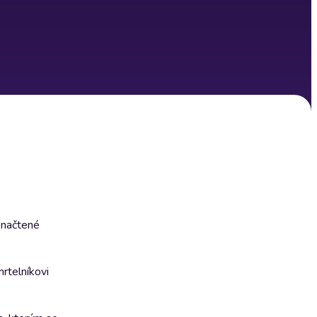
e načtené
rtelníkovi