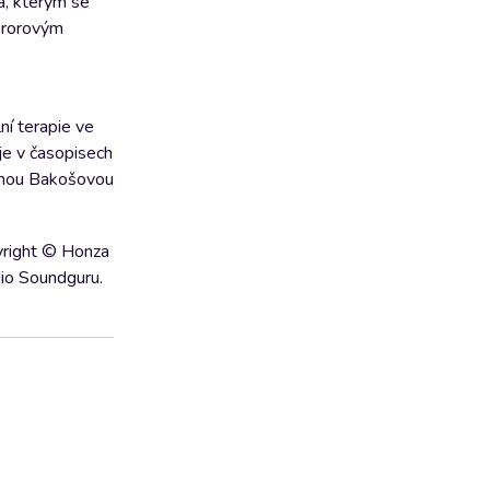
a, kterým se
hororovým
ní terapie ve
je v časopisech
finou Bakošovou
yright © Honza
dio Soundguru.