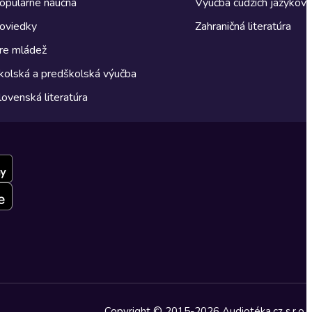
opulárne náučná
Výučba cudzích jazykov
oviedky
Zahraničná literatúra
re mládež
kolská a predškolská výučba
lovenská literatúra
Copyright © 2015-2026 Audiotéka.cz s.r.o.