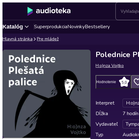
Superprodukcia
Novinky
Bestsellery
Katalóg
Hlavná stránka
Pre mládež
Polednice Pl
H:o)nza Vojtko
Hodnotenie
5,0
Interpret
H:o)n
Dĺžka
7 hodín
Vydavateľ
Tymp
Typ
Audiok