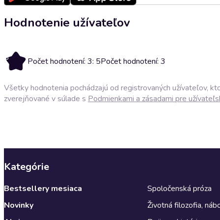
Hodnotenie užívateľov
5
Počet hodnotení: 3: 5
Počet hodnotení: 3
Všetky hodnotenia pochádzajú od registrovaných užívateľov, ktor
zverejňované v súlade s
Podmienkami a zásadami pre užívateľs
Kategórie
Bestsellery mesiaca
Spoločenská próza
Novinky
Životná filozofia, ná