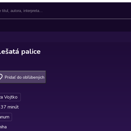
ešatá palice
Pridať do obľúbených
za Vojtko
 37 minút
anum
niha