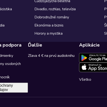
Cudzojazyčná beletria
P
icistika
Divadlo, rozhlas, televízia
P
Dobrodružné romány
P
dia
Ekonómia a biznis
Š
Horory a mystika
S
a podpora
Ďalšie
Aplikácie
dmienky
Zľava 4 € na prvú audioknihu
any osobných
mocník
Všetko
ochrany
dajov