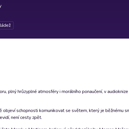
y
ládež
oru, plný hrůzyplné atmosféry i morálního ponaučení, v audiokniz
obě objeví schopnosti komunikovat se světem, který je běžnému sm
vidí, není cesty zpět.