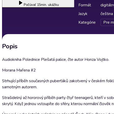
Formát
digitáln
Počúvať
15min. ukážku
Jazyk
čeština
Kategórie
Pre m
Popis
Audiokniha Polednice Plešatá palice, čte autor Honza Vojtko.
Morana Mařena #2
Strhující příběh současných puberťáků zakotvený v českém folkl
samotným autorem.
Strašidelný až hororový příběh party čtyř teenagerů, kteří v s
skrytý. Když jednou vstoupíte do sféry, kterou normální člověk ne