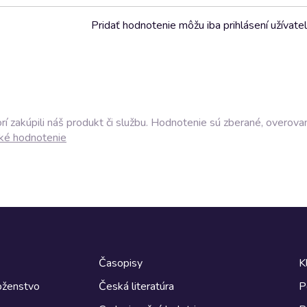
Pridať hodnotenie môžu iba prihlásení užívatel
í zakúpili náš produkt či službu. Hodnotenie sú zberané, overova
ké hodnotenie
Časopisy
K
boženstvo
Česká literatúra
P