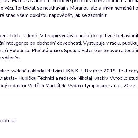
ojčata Marek s Martinem, hrdinové předchozí knihy Morana Mařen
né věci. Tentokrát se neutkávají s Moranou, ale s jiným neméně 
eré snad všem dokážou napovědět, jak se zachránit.
t, lektor a kouč. V terapii využívá principů kognitivně behaviorál
í inteligence po obchodní dovednosti. Vystupuje v rádiu, publiku
na či Polednice Plešatá palice. Spolu s Ester Geislerovou a Jose
 sdílením.
palice, vydané nakladatelstvím LIKA KLUB v roce 2019. Text cop
atislav Hubička. Technická redakce Nikolaj Ivaskiv. Vyrobilo stu
ný redaktor Vojtěch Machálek. Vydalo Tympanum, s. r. o., 2022.
udioteka