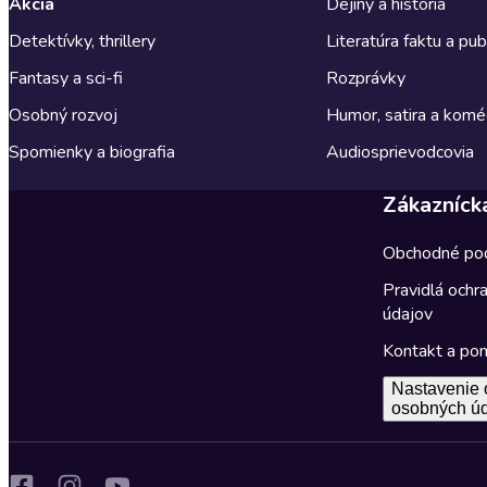
Akcia
Dejiny a história
Detektívky, thrillery
Literatúra faktu a publ
Fantasy a sci-fi
Rozprávky
Osobný rozvoj
Humor, satira a komé
Spomienky a biografia
Audiosprievodcovia
Zákazníck
Obchodné po
Pravidlá ochr
údajov
Kontakt a po
Nastavenie 
osobných ú