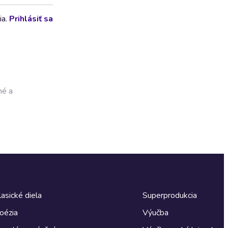
ia.
Prihlásiť sa
né a
lasické diela
Superprodukcia
oézia
Výučba