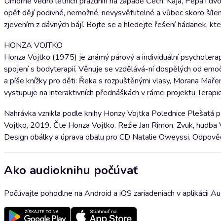
Úmorné vedro letních prázdnin na západě Čech. Kája, Pepa i dv
opět dějí podivné, nemožné, nevysvětlitelné a vůbec skoro šíle
zjevením z dávných bájí. Bojte se a hledejte řešení hádanek, kt
HONZA VOJTKO
Honza Vojtko (1975) je známý párový a individuální psychoterapeu
spojení s bodyterapií. Věnuje se vzdělává-ní dospělých od emočn
a píše knížky pro děti: Řeka s rozpuštěnými vlasy, Morana Maře
vystupuje na interaktivních přednáškách v rámci projektu Terapie
Nahrávka vznikla podle knihy Honzy Vojtka Polednice Plešatá 
Vojtko, 2019. Čte Honza Vojtko. Režie Jan Rimon. Zvuk, hudba Vr
Design obálky a úprava obalu pro CD Natalie Oweyssi. Odpověd
Ako audioknihu počúvať
Počúvajte pohodlne na Android a iOS zariadeniach v aplikácii A