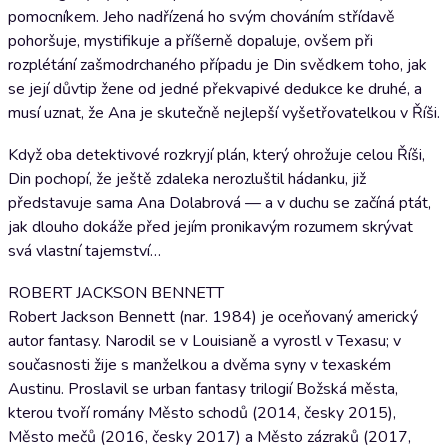
pomocníkem. Jeho nadřízená ho svým chováním střídavě
pohoršuje, mystifikuje a příšerně dopaluje, ovšem při
rozplétání zašmodrchaného případu je Din svědkem toho, jak
se její důvtip žene od jedné překvapivé dedukce ke druhé, a
musí uznat, že Ana je skutečně nejlepší vyšetřovatelkou v Říši.
Když oba detektivové rozkryjí plán, který ohrožuje celou Říši,
Din pochopí, že ještě zdaleka nerozluštil hádanku, již
představuje sama Ana Dolabrová — a v duchu se začíná ptát,
jak dlouho dokáže před jejím pronikavým rozumem skrývat
svá vlastní tajemství…
ROBERT JACKSON BENNETT
Robert Jackson Bennett (nar. 1984) je oceňovaný americký
autor fantasy. Narodil se v Louisianě a vyrostl v Texasu; v
současnosti žije s manželkou a dvěma syny v texaském
Austinu. Proslavil se urban fantasy trilogií Božská města,
kterou tvoří romány Město schodů (2014, česky 2015),
Město mečů (2016, česky 2017) a Město zázraků (2017,