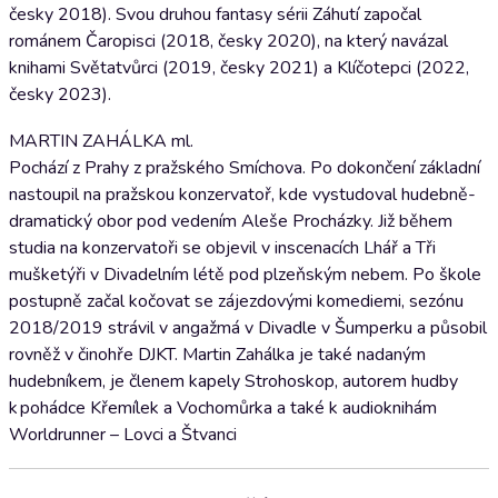
česky 2018). Svou druhou fantasy sérii Záhutí započal
románem Čaropisci (2018, česky 2020), na který navázal
knihami Světatvůrci (2019, česky 2021) a Klíčotepci (2022,
česky 2023).
MARTIN ZAHÁLKA ml.
Pochází z Prahy z pražského Smíchova. Po dokončení základní
nastoupil na pražskou konzervatoř, kde vystudoval hudebně-
dramatický obor pod vedením Aleše Procházky. Již během
studia na konzervatoři se objevil v inscenacích Lhář a Tři
mušketýři v Divadelním létě pod plzeňským nebem. Po škole
postupně začal kočovat se zájezdovými komediemi, sezónu
2018/2019 strávil v angažmá v Divadle v Šumperku a působil
rovněž v činohře DJKT. Martin Zahálka je také nadaným
hudebníkem, je členem kapely Strohoskop, autorem hudby
k pohádce Křemílek a Vochomůrka a také k audioknihám
Worldrunner – Lovci a Štvanci