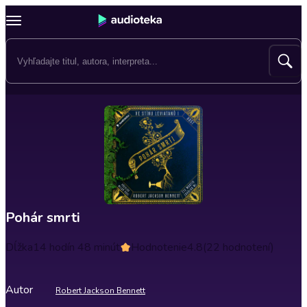
Pohár smrti
Dĺžka
14 hodín 48 minút
Hodnotenie
4.8
(22 hodnotení)
Autor
Robert Jackson Bennett