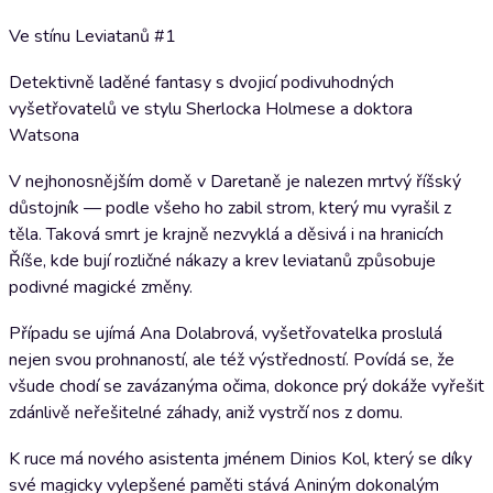
Ve stínu Leviatanů #1
Detektivně laděné fantasy s dvojicí podivuhodných
vyšetřovatelů ve stylu Sherlocka Holmese a doktora
Watsona
V nejhonosnějším domě v Daretaně je nalezen mrtvý říšský
důstojník — podle všeho ho zabil strom, který mu vyrašil z
těla. Taková smrt je krajně nezvyklá a děsivá i na hranicích
Říše, kde bují rozličné nákazy a krev leviatanů způsobuje
podivné magické změny.
Případu se ujímá Ana Dolabrová, vyšetřovatelka proslulá
nejen svou prohnaností, ale též výstředností. Povídá se, že
všude chodí se zavázanýma očima, dokonce prý dokáže vyřešit
zdánlivě neřešitelné záhady, aniž vystrčí nos z domu.
K ruce má nového asistenta jménem Dinios Kol, který se díky
své magicky vylepšené paměti stává Aniným dokonalým