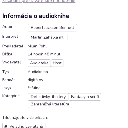
zásadami pre užívateľské hodnotenie
Informácie o audioknihe
Autor
Robert Jackson Bennett
Interpret
Martin Zahálka ml.
Prekladateľ
Milan Pohl
Dĺžka
14 hodín 48 minút
Vydavateľ
Audioteka
Host
Typ
Audiokniha
Formát
digitálny
Jazyk
čeština
Kategórie
Detektívky, thrillery
Fantasy a sci-fi
Zahraničná literatúra
Titul nájdete v zbierkach
:
Ve stínu Leviatanů