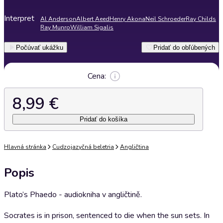
Interpret
Al Anderson
Albert Aeed
Henry Akona
Neil Schroeder
Ray Childs
Ray Munro
William Sigalis
Počúvať ukážku
Pridať do obľúbených
Cena:
8,99 €
Pridať do košíka
Hlavná stránka
Cudzojazyčná beletria
Angličtina
Popis
Plato’s Phaedo - audiokniha v angličtině.
Socrates is in prison, sentenced to die when the sun sets. In