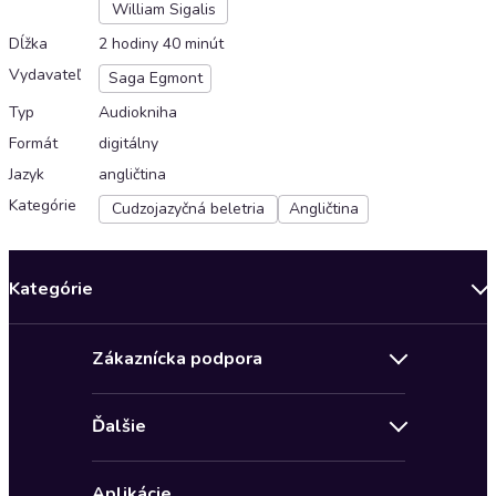
William Sigalis
Dĺžka
2 hodiny 40 minút
Vydavateľ
Saga Egmont
Typ
Audiokniha
Formát
digitálny
Jazyk
angličtina
Kategórie
Cudzojazyčná beletria
Angličtina
Kategórie
Bestsellery mesiaca
Zákaznícka podpora
Novinky
Obchodné podmienky
Akcia
Ďalšie
Pravidlá ochrany osobných údajov
Detektívky, thrillery
Zľava 4 € na prvú audioknihu
Kontakt a pomocník
Fantasy a sci-fi
Aplikácie