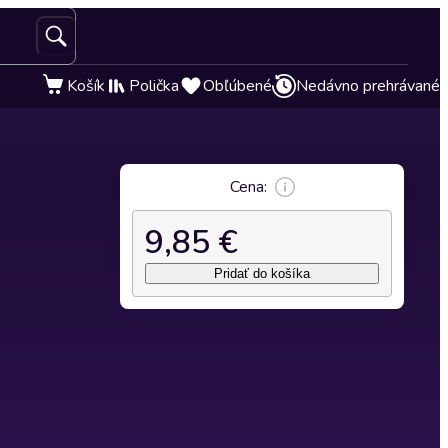
Košík
Polička
Obľúbené
Nedávno prehrávané
Cena:
9,85 €
Pridať do košíka