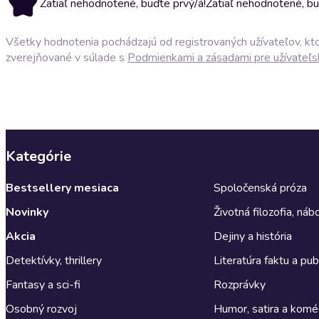
Zatiaľ nehodnotené, buďte prvý/á!
Zatiaľ nehodnotené, bu
Všetky hodnotenia pochádzajú od registrovaných užívateľov, ktor
zverejňované v súlade s
Podmienkami a zásadami pre užívateľs
Kategórie
Bestsellery mesiaca
Spoločenská próza
Novinky
Životná filozofia, ná
Akcia
Dejiny a história
Detektívky, thrillery
Literatúra faktu a publ
Fantasy a sci-fi
Rozprávky
Osobný rozvoj
Humor, satira a komé