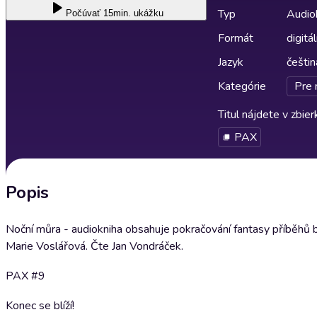
Typ
Audio
Počúvať
15min. ukážku
Formát
digitá
Jazyk
češtin
Kategórie
Pre 
Titul nájdete v zbie
PAX
Popis
Noční můra - audiokniha obsahuje pokračování fantasy příběhů br
Marie Voslářová. Čte Jan Vondráček.
PAX #9
Konec se blíží!