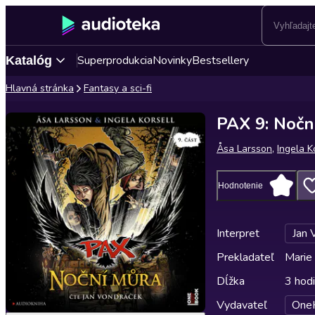
Superprodukcia
Novinky
Bestsellery
Katalóg
Hlavná stránka
Fantasy a sci-fi
PAX 9: Nočn
Åsa Larsson
,
Ingela K
Hodnotenie
Interpret
Jan 
Prekladateľ
Marie
Dĺžka
3 hod
Vydavateľ
One