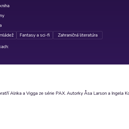
kniha
lny
a
mládež
Fantasy a sci-fi
Zahraničná literatúra
rkach
:
atří Alrika a Vigga ze série PAX. Autorky Åsa Larson a Ingela Ko