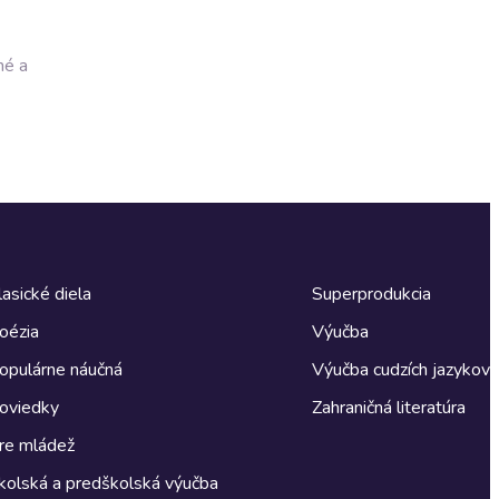
né a
lasické diela
Superprodukcia
oézia
Výučba
opulárne náučná
Výučba cudzích jazykov
oviedky
Zahraničná literatúra
re mládež
kolská a predškolská výučba