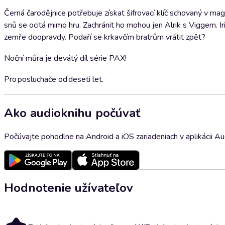
Černá čarodějnice potřebuje získat šifrovací klíč schovaný v mag
snů se ocitá mimo hru. Zachránit ho mohou jen Alrik s Viggem. I
zemře doopravdy. Podaří se krkavčím bratrům vrátit zpět?
Noční můra je devátý díl série PAX!
Pro posluchače od deseti let.
Ako audioknihu počúvať
Počúvajte pohodlne na Android a iOS zariadeniach v aplikácii A
Hodnotenie užívateľov