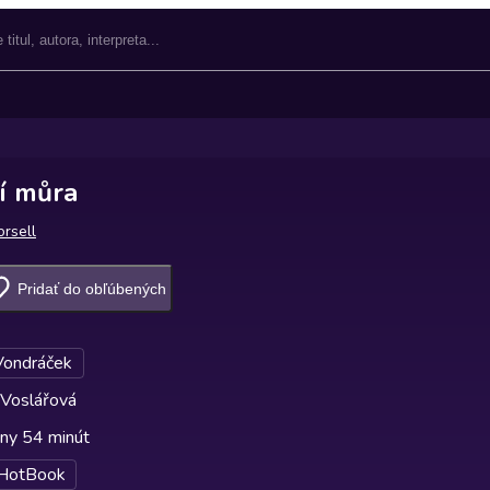
í můra
orsell
Pridať do obľúbených
Vondráček
 Voslářová
iny 54 minút
HotBook