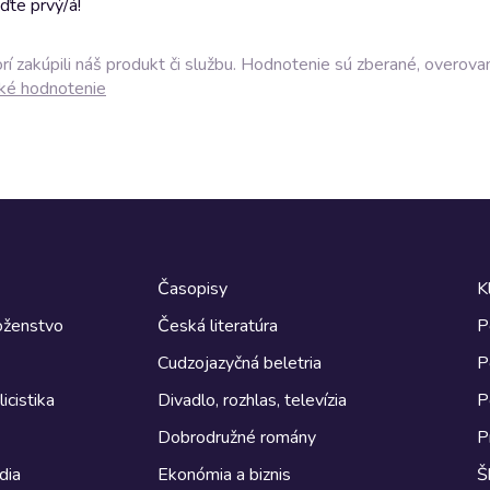
ďte prvý/á!
í zakúpili náš produkt či službu. Hodnotenie sú zberané, overova
ké hodnotenie
Časopisy
K
boženstvo
Česká literatúra
P
Cudzojazyčná beletria
P
icistika
Divadlo, rozhlas, televízia
P
Dobrodružné romány
P
dia
Ekonómia a biznis
Š