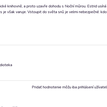
ické knihovně, a proto uzavře dohodu s Noční můrou. Estrid usíná a
ris je však varuje. Vstoupit do světa snů je velmi nebezpečné: kd
udioteka
Pridať hodnotenie môžu iba prihlásení užívatel