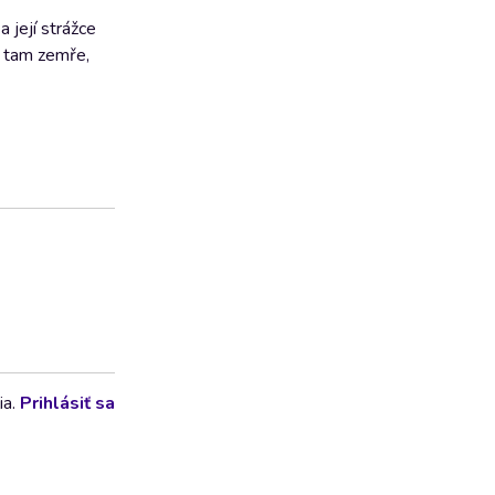
 její strážce
o tam zemře,
ia.
Prihlásiť sa