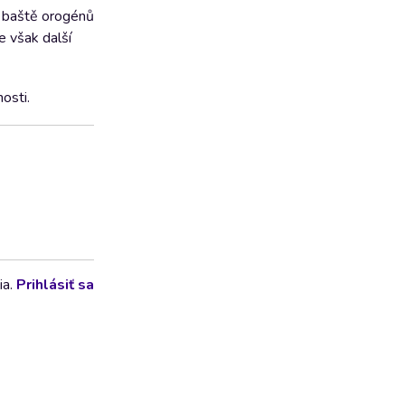
v baště orogénů
e však další
osti.
ia.
Prihlásiť sa