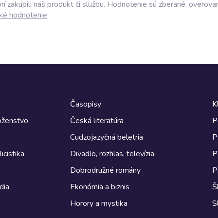
í zakúpili náš produkt či službu. Hodnotenie sú zberané, overova
ké hodnotenie
Časopisy
K
boženstvo
Česká literatúra
P
Cudzojazyčná beletria
P
icistika
Divadlo, rozhlas, televízia
P
Dobrodružné romány
P
dia
Ekonómia a biznis
Š
Horory a mystika
S