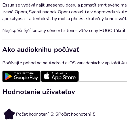
Essun se vydává najít unesenou dceru a pomstít smrt svého mal
zvané Opora, Syenit naopak Oporu opouští a v doprovodu skuteč
apokalypsa – a tentokrát by mohla přinést skutečný konec svě
Nejúspěšnější fantasy série v historii – vítěz ceny HUGO třikrát 
Ako audioknihu počúvať
Počúvajte pohodlne na Android a iOS zariadeniach v aplikácii A
Hodnotenie užívateľov
5
Počet hodnotení: 5: 5
Počet hodnotení: 5