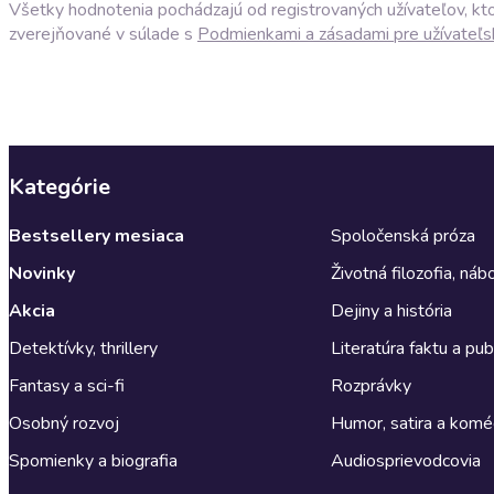
Všetky hodnotenia pochádzajú od registrovaných užívateľov, ktor
zverejňované v súlade s
Podmienkami a zásadami pre užívateľs
Kategórie
Bestsellery mesiaca
Spoločenská próza
Novinky
Životná filozofia, ná
Akcia
Dejiny a história
Detektívky, thrillery
Literatúra faktu a publ
Fantasy a sci-fi
Rozprávky
Osobný rozvoj
Humor, satira a komé
Spomienky a biografia
Audiosprievodcovia