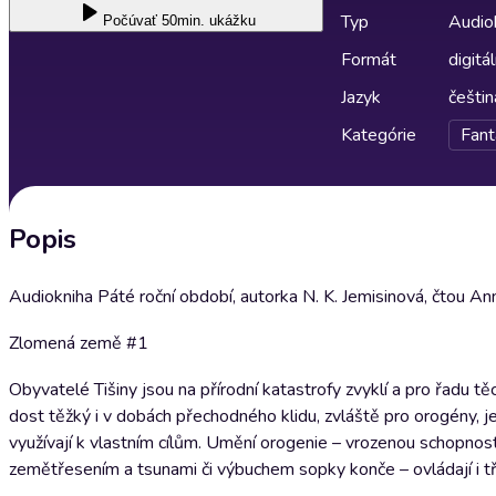
Typ
Audio
Počúvať
50min. ukážku
Formát
digitá
Jazyk
češtin
Kategórie
Fant
Popis
Audiokniha Páté roční období, autorka N. K. Jemisinová, čtou An
Zlomená země #1
Obyvatelé Tišiny jsou na přírodní katastrofy zvyklí a pro řadu t
dost těžký i v dobách přechodného klidu, zvláště pro orogény, je
využívají k vlastním cílům. Umění orogenie – vrozenou schopno
zemětřesením a tsunami či výbuchem sopky konče – ovládají i tř