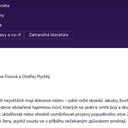
kniha
lny
a
asy a sci-fi
Zahraničná literatúra
na Fixová a Ondřej Rychlý.
ěch největších mají dokonce název – páté roční období. Jakoby živo
dince obdařené tajemnou mocí, kterých se jedni k smrti bojí a druzí
st uklidňovat nebo vhodně usměrňovat projevy popudlivého otce 
i ženy, jejichž osudy se v příběhu nečekaným způsobem prolínají.