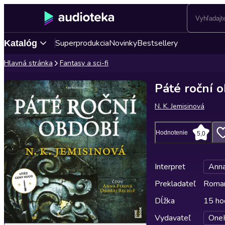
Superprodukcia
Novinky
Bestsellery
Katalóg
Hlavná stránka
Fantasy a sci-fi
Páté roční 
N. K. Jemisinová
Hodnotenie
5,0
Interpret
Anna
Prekladateľ
Roman
Dĺžka
15 ho
Vydavateľ
One