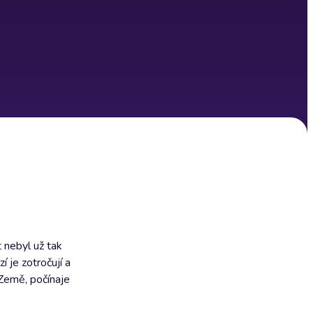
t nebyl už tak
 je zotročují a
Země, počínaje