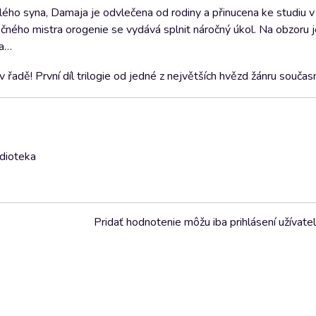
ého syna, Damaja je odvlečena od rodiny a přinucena ke studiu 
ného mistra orogenie se vydává splnit náročný úkol. Na obzoru j
ta…
v řadě! První díl trilogie od jedné z největších hvězd žánru současn
udioteka
Pridať hodnotenie môžu iba prihlásení užívatel