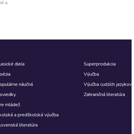
né a
lasické diela
Superprodukcia
oézia
Výučba
opulárne náučná
Výučba cudzích jazykov
oviedky
Zahraničná literatúra
re mládež
kolská a predškolská výučba
lovenská literatúra