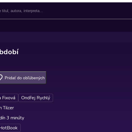
období
Pridať do obľúbených
 Fixová
Ondřej Rychlý
 Tilcer
dín 3 minúty
HotBook