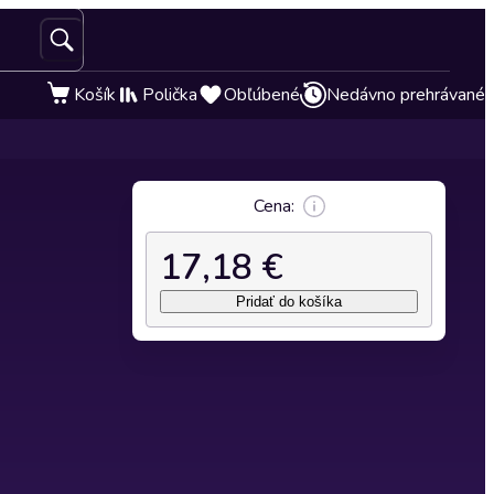
Košík
Polička
Obľúbené
Nedávno prehrávané
Cena:
17,18 €
Pridať do košíka