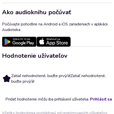
Ako audioknihu počúvať
Počúvajte pohodlne na Android a iOS zariadeniach v aplikácii
Audioteka
Hodnotenie užívateľov
Zatiaľ nehodnotené, buďte prvý/á!
Zatiaľ nehodnotené,
buďte prvý/á!
Pridať hodnotenie môžu iba prihlásení užívatelia.
Prihlásiť sa
Všetky hodnotenia pochádzajú od registrovaných užívateľov,