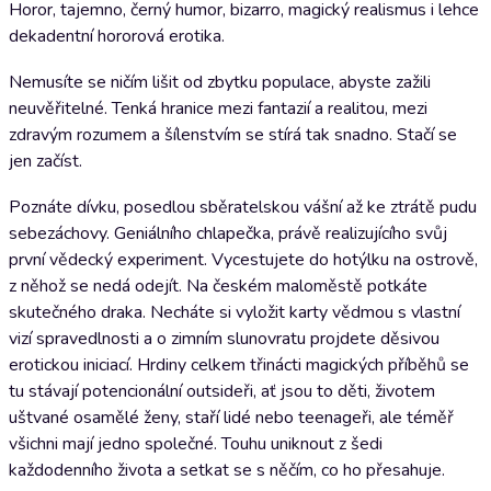
Horor, tajemno, černý humor, bizarro, magický realismus i lehce
dekadentní hororová erotika.
Nemusíte se ničím lišit od zbytku populace, abyste zažili
neuvěřitelné. Tenká hranice mezi fantazií a realitou, mezi
zdravým rozumem a šílenstvím se stírá tak snadno. Stačí se
jen začíst.
Poznáte dívku, posedlou sběratelskou vášní až ke ztrátě pudu
sebezáchovy. Geniálního chlapečka, právě realizujícího svůj
první vědecký experiment. Vycestujete do hotýlku na ostrově,
z něhož se nedá odejít. Na českém maloměstě potkáte
skutečného draka. Necháte si vyložit karty vědmou s vlastní
vizí spravedlnosti a o zimním slunovratu projdete děsivou
erotickou iniciací. Hrdiny celkem třinácti magických příběhů se
tu stávají potencionální outsideři, ať jsou to děti, životem
uštvané osamělé ženy, staří lidé nebo teenageři, ale téměř
všichni mají jedno společné. Touhu uniknout z šedi
každodenního života a setkat se s něčím, co ho přesahuje.