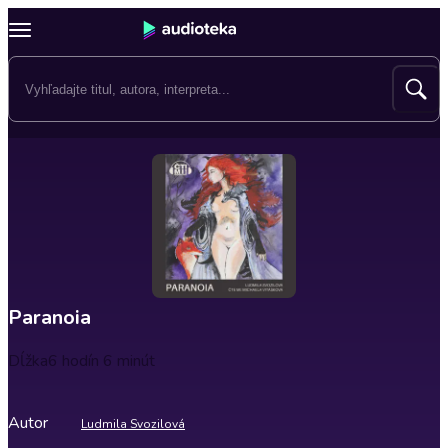
Paranoia
Dĺžka
6 hodín 6 minút
Autor
Ludmila Svozilová