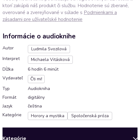
ktorí zakúpili náš produkt či službu. Hodnotenie sú zberané,
overované a zverejňované v súlade s
Podmienkami a
zásadami pre užívateľské hodnotenie
Informácie o audioknihe
Autor
Ludmila Svozilová
Interpret
Michaela Vitásková
Dĺžka
6 hodín 6 minút
Vydavateľ
Čti mi!
Typ
Audiokniha
Formát
digitálny
Jazyk
čeština
Kategórie
Horory a mystika
Spoločenská próza
Kategórie