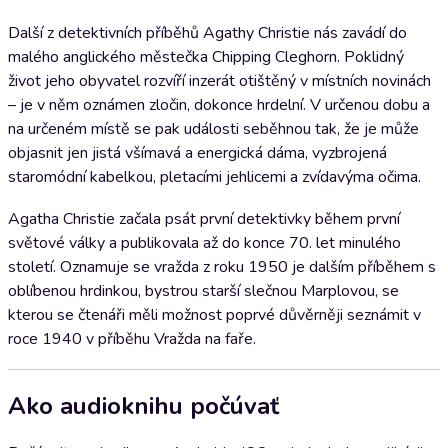
Další z detektivních příběhů Agathy Christie nás zavádí do
malého anglického městečka Chipping Cleghorn. Poklidný
život jeho obyvatel rozvíří inzerát otištěný v místních novinách
– je v něm oznámen zločin, dokonce hrdelní. V určenou dobu a
na určeném místě se pak události seběhnou tak, že je může
objasnit jen jistá všímavá a energická dáma, vyzbrojená
staromódní kabelkou, pletacími jehlicemi a zvídavýma očima.
Agatha Christie začala psát první detektivky během první
světové války a publikovala až do konce 70. let minulého
století. Oznamuje se vražda z roku 1950 je dalším příběhem s
oblíbenou hrdinkou, bystrou starší slečnou Marplovou, se
kterou se čtenáři měli možnost poprvé důvěrněji seznámit v
roce 1940 v příběhu Vražda na faře.
Ako audioknihu počúvať