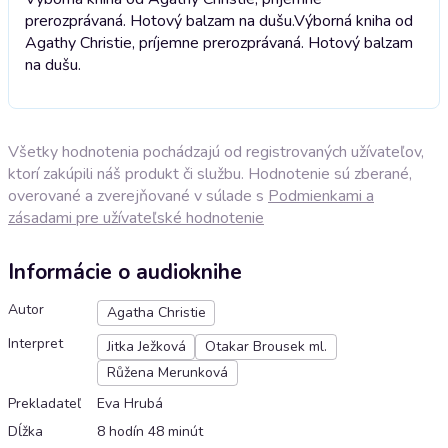
prerozprávaná. Hotový balzam na dušu.
Výborná kniha od
Agathy Christie, príjemne prerozprávaná. Hotový balzam
na dušu.
Všetky hodnotenia pochádzajú od registrovaných užívateľov,
ktorí zakúpili náš produkt či službu. Hodnotenie sú zberané,
overované a zverejňované v súlade s
Podmienkami a
zásadami pre užívateľské hodnotenie
Informácie o audioknihe
Autor
Agatha Christie
Interpret
Jitka Ježková
Otakar Brousek ml.
Růžena Merunková
Prekladateľ
Eva Hrubá
Dĺžka
8 hodín 48 minút