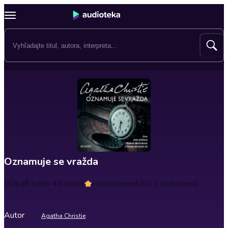
Oznamuje se vražda
Dĺžka
8 hodín 48 minút
Hodnotenie
4.8
(13 hodnotení)
Autor
Agatha Christie