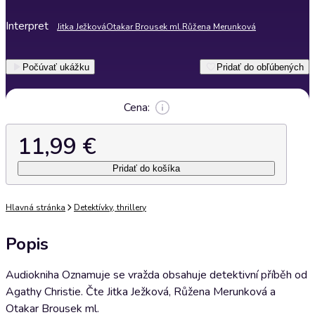
Interpret
Jitka Ježková
Otakar Brousek ml.
Růžena Merunková
Počúvať ukážku
Pridať do obľúbených
Cena:
11,99 €
Pridať do košíka
Hlavná stránka
Detektívky, thrillery
Popis
Audiokniha Oznamuje se vražda obsahuje detektivní příběh od
Agathy Christie. Čte Jitka Ježková, Růžena Merunková a
Otakar Brousek ml.