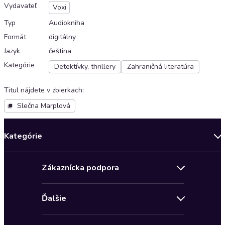
Vydavateľ
Voxi
Typ
Audiokniha
Formát
digitálny
Jazyk
čeština
Kategórie
Detektívky, thrillery
Zahraničná literatúra
Titul nájdete v zbierkach
:
Slečna Marplová
Kategórie
Bestsellery mesiaca
Zákaznícka podpora
Novinky
Obchodné podmienky
Akcia
Ďalšie
Pravidlá ochrany osobných údajov
Detektívky, thrillery
Zľava 4 € na prvú audioknihu
Kontakt a pomocník