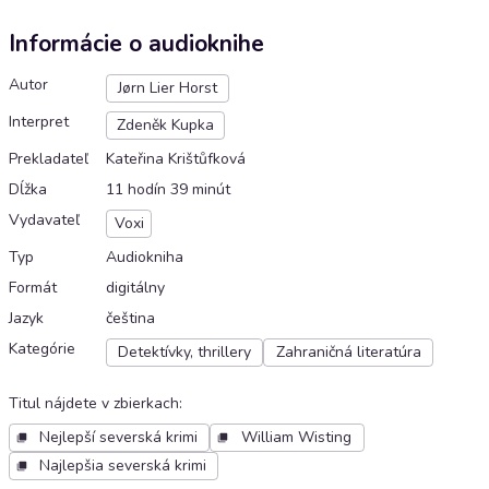
Informácie o audioknihe
Autor
Jørn Lier Horst
Interpret
Zdeněk Kupka
Prekladateľ
Kateřina Krištůfková
Dĺžka
11 hodín 39 minút
Vydavateľ
Voxi
Typ
Audiokniha
Formát
digitálny
Jazyk
čeština
Kategórie
Detektívky, thrillery
Zahraničná literatúra
Titul nájdete v zbierkach
:
Nejlepší severská krimi
William Wisting
Najlepšia severská krimi