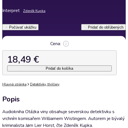
Interpret
Zdeněk Kupka
Počúvať ukážku
Pridať do obľúbených
Cena:
18,49 €
Pridať do košíka
Hlavná stránka
Detektívky, thrillery
Popis
Audiokniha Otázka viny obsahuje severskou detektivku s
vrchním komisařem Williamem Wistingem. Autorem je bývalý
kriminalista Jørn Lier Horst, čte Zdeněk Kupka.