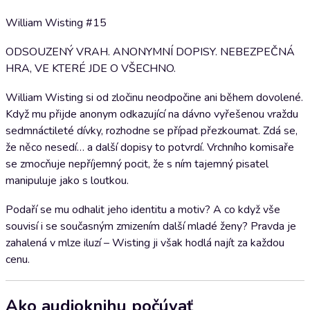
William Wisting #15
ODSOUZENÝ VRAH. ANONYMNÍ DOPISY. NEBEZPEČNÁ
HRA, VE KTERÉ JDE O VŠECHNO.
William Wisting si od zločinu neodpočine ani během dovolené.
Když mu přijde anonym odkazující na dávno vyřešenou vraždu
sedmnáctileté dívky, rozhodne se případ přezkoumat. Zdá se,
že něco nesedí… a další dopisy to potvrdí. Vrchního komisaře
se zmocňuje nepříjemný pocit, že s ním tajemný pisatel
manipuluje jako s loutkou.
Podaří se mu odhalit jeho identitu a motiv? A co když vše
souvisí i se současným zmizením další mladé ženy? Pravda je
zahalená v mlze iluzí – Wisting ji však hodlá najít za každou
cenu.
Ako audioknihu počúvať