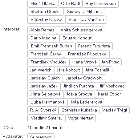
Miloš Hlávka
Otto Rádl
Ray Henderson
Shelton Brooks
Sidney D. Mitchell
Vítězslav Nezval
Vladislav Vančura
Interpret
Alois Remeš
Anita Schlesingerová
Dario Medina
Eduard Kohout
Emil František Burian
Ferenc Futurista
František Černý
František Filipovský
František Vnouček
Hana Vítová
Jan Pivec
Jan Werich
Jára Kohout
Jára Pospíšil
Jaroslav Gleich
Jaroslav Gradwohl
Jaroslav Ježek
Jindřich Plachta
Jiří Voskovec
Jiřina Šejbalová
Jožka Srbová
Karel Ctibor
Ljuba Hermanová
Míla Ledererová
R. A. Dvorský
Stanislav Kukačka
Václav Trégl
Vladimír Šmeral
Vojta Merten
Dĺžka
10 hodín 21 minút
Vydavateľ
Supraphon