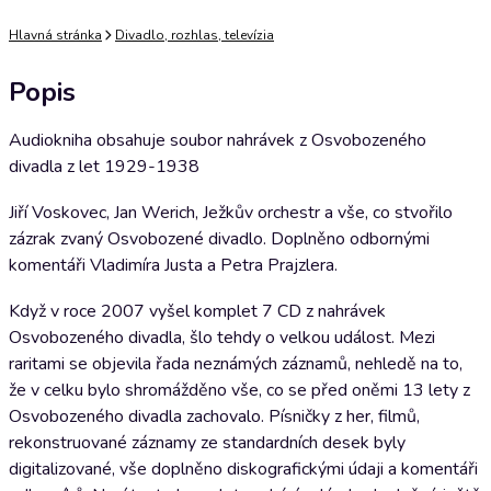
Hlavná stránka
Divadlo, rozhlas, televízia
Popis
Audiokniha obsahuje soubor nahrávek z Osvobozeného
divadla z let 1929-1938
Jiří Voskovec, Jan Werich, Ježkův orchestr a vše, co stvořilo
zázrak zvaný Osvobozené divadlo. Doplněno odbornými
komentáři Vladimíra Justa a Petra Prajzlera.
Když v roce 2007 vyšel komplet 7 CD z nahrávek
Osvobozeného divadla, šlo tehdy o velkou událost. Mezi
raritami se objevila řada neznámých záznamů, nehledě na to,
že v celku bylo shromážděno vše, co se před oněmi 13 lety z
Osvobozeného divadla zachovalo. Písničky z her, filmů,
rekonstruované záznamy ze standardních desek byly
digitalizované, vše doplněno diskografickými údaji a komentáři