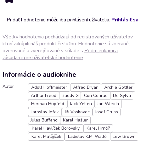
Pridať hodnotenie môžu iba prihlásení užívatelia.
Prihlásiť sa
Všetky hodnotenia pochádzajú od registrovaných užívateľov,
ktorí zakúpili náš produkt či službu. Hodnotenie sú zberané,
overované a zverejňované v súlade s
Podmienkami a
zásadami pre užívateľské hodnotenie
Informácie o audioknihe
Autor
Adolf Hoffmeister
Alfred Bryan
Archie Gottler
Arthur Freed
Buddy G
Con Conrad
De Sylva
Herman Hupfeld
Jack Yellen
Jan Werich
Jaroslav Ježek
Jiří Voskovec
Josef Gruss
Jules Buffano
Karel Hašler
Karel Havlíček Borovský
Karel Hrnčíř
Karel Matějíček
Ladislav K.M. Walló
Lew Brown