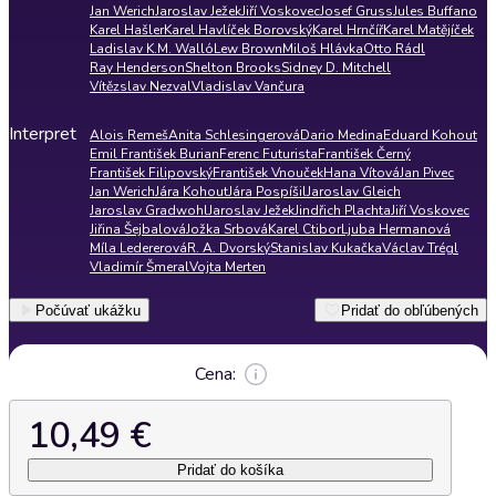
Jan Werich
Jaroslav Ježek
Jiří Voskovec
Josef Gruss
Jules Buffano
Karel Hašler
Karel Havlíček Borovský
Karel Hrnčíř
Karel Matějíček
Ladislav K.M. Walló
Lew Brown
Miloš Hlávka
Otto Rádl
Ray Henderson
Shelton Brooks
Sidney D. Mitchell
Vítězslav Nezval
Vladislav Vančura
Interpret
Alois Remeš
Anita Schlesingerová
Dario Medina
Eduard Kohout
Emil František Burian
Ferenc Futurista
František Černý
František Filipovský
František Vnouček
Hana Vítová
Jan Pivec
Jan Werich
Jára Kohout
Jára Pospíšil
Jaroslav Gleich
Jaroslav Gradwohl
Jaroslav Ježek
Jindřich Plachta
Jiří Voskovec
Jiřina Šejbalová
Jožka Srbová
Karel Ctibor
Ljuba Hermanová
Míla Ledererová
R. A. Dvorský
Stanislav Kukačka
Václav Trégl
Vladimír Šmeral
Vojta Merten
Počúvať ukážku
Pridať do obľúbených
Cena:
10,49 €
Pridať do košíka