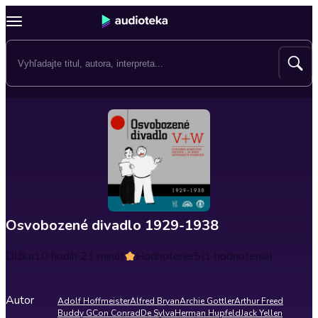
Osvobozené divadlo 1929-1938
Dĺžka
10 hodín 21 minút
Hodnotenie
5
(1 hodnotenie)
Autor
Adolf Hoffmeister
Alfred Bryan
Archie Gottler
Arthur Freed
Buddy G
Con Conrad
De Sylva
Herman Hupfeld
Jack Yellen