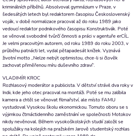
kriminálních příběhů. Absolvoval gymnázium v Praze, v
šedesátých letech byl redaktorem časopisu Československý
voják, v době normalizace pracoval až do roku 1989 jako
vedoucí redaktor podnikového časopisu Konstruktivák. Poté
se věnoval svobodné tvůrčí činnosti a práci v agentuře erCÍL.
Je velmi pracovitým autorem, od roku 1989 do roku 2003, v
průběhu patnácti let, vydal pětapadesát knížek. Vyznává
životní motto „Nelze nebýt optimistou, chce-li si člověk
zachovat přiměřenou míru duševního zdraví“.
VLADIMÍR KROC
Rozhlasový moderátor a publicista. V dětství strávil dva roky v
Indii, kde jeho otec pracoval na montáži. Poté se mu zalíbila
kamera a chtěl se věnovat filmařství, ale místo FAMU
vystudoval Vysokou školu ekonomickou. Tomuto oboru se s
výjimkou čtrnáctidenního zaměstnání ve společnosti Motokov
nikdy nevěnoval. Během vysokoškolských studií založil se
spolužáky na kolejích na pražském Jarově studentský rozhlas