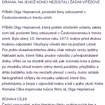
DRAMA, NA JEHOŽ KONCI NEZŮSTALI ŽÁDNÍ VÍTĚZOVÉ
Příběh Olgy Hepnarové, poslední ženy odsouzené v
Československu k trestu smrti.
Příběh Olgy Hepnarové, která jedním otočením volantu zabila
osm lidí, poslední ženy odsouzené v Československu k trestu
smrti. Bylo úterý 10. července roku 1973, krátce před druhou
hodinou odpolední. Obyčejný všední den na pražské Letné.
Pro jednu dvaadvacetiletou dívku však nebylo cesty zpátky.
Nákladní auto, které řídila, prudce vybočilo z předpokládané
dráhy, vřítilo se na chodník plný lidí, pak srovnalo kola a jízdou
po chodníku těsně kolem stěny domů poráželo, přejíždělo a
drtilo každého, kdo mu nestačil uhnout z cesty. Autor skládá
faktografické střípky do mozaiky událostí, které činu
předcházely, a čerpá z výpovědí rodiny a lidí z jejího okolí. Kniha
Romana Cílka inspirovala tvůrce filmu Já, Olga Hepnarová.
ROMAN CÍLEK
Český spisovatel, autor literatury faktu, rozhlasových her a