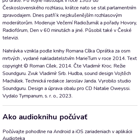
po drátě. Po vojně nastoupil v roce 1989 do
Československého rozhlasu, krátce nato se stal parlamentním
zpravodajem. Dnes patří k nejzkušenějším rozhlasovým
moderátorům. Moderuje Večerní Radiožurnál a pořady Hovory,
Radiofórum, Den v 60 minutách a jiné. Působil také v České
televizi.
Nahrávka vznikla podle knihy Romana Cílka Oprátka za osm
mrtvých , vydané nakladatelstvím MarieTum v roce 2014. Text
copyright © Roman Cílek, 2014. Čte Vladimír Kroc. Režie
Soundguru. Zvuk Vladimír Srb. Hudba, sound design Vojtěch
Machálek. Technická redakce Jaroslav Janda. Vyrobilo studio
Soundguru. Design a úprava obalu pro CD Natalie Oweyssi.
Vydalo Tympanum, s. r. o., 2023.
Ako audioknihu počúvať
Počúvajte pohodlne na Android a iOS zariadeniach v aplikácii
Audioteka