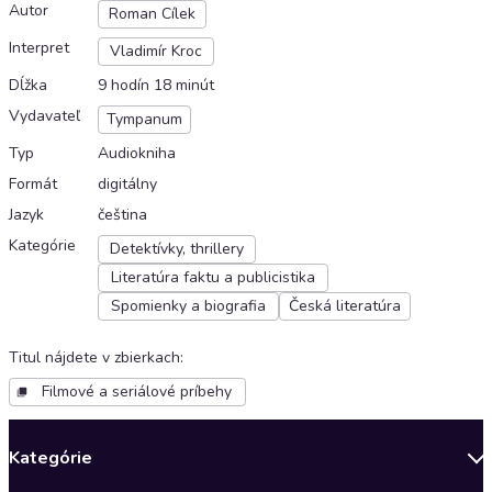
Autor
Roman Cílek
Interpret
Vladimír Kroc
Dĺžka
9 hodín 18 minút
Vydavateľ
Tympanum
Typ
Audiokniha
Formát
digitálny
Jazyk
čeština
Kategórie
Detektívky, thrillery
Literatúra faktu a publicistika
Spomienky a biografia
Česká literatúra
Titul nájdete v zbierkach
:
Filmové a seriálové príbehy
Kategórie