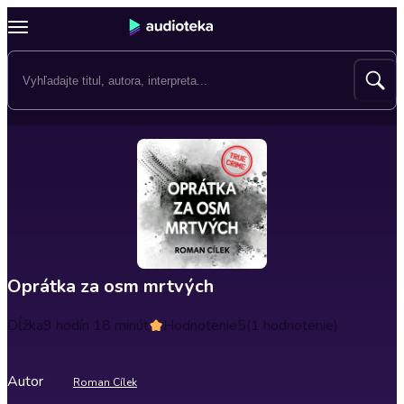
Oprátka za osm mrtvých
Dĺžka
9 hodín 18 minút
Hodnotenie
5
(1 hodnotenie)
Autor
Roman Cílek