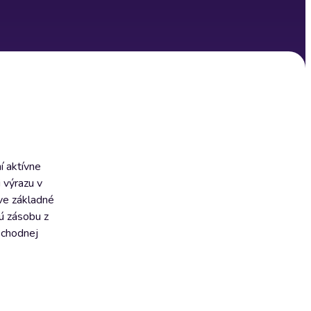
í aktívne
 výrazu v
ve základné
nú zásobu z
obchodnej