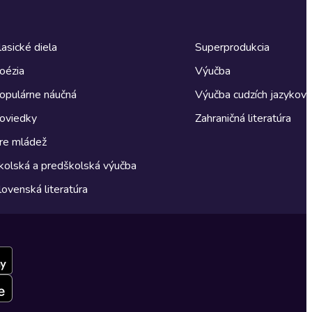
lasické diela
Superprodukcia
oézia
Výučba
opulárne náučná
Výučba cudzích jazykov
oviedky
Zahraničná literatúra
re mládež
kolská a predškolská výučba
lovenská literatúra