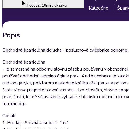
Počúvať
10min. ukážku
Kategórie
Špani
Popis
Obchodná španielčina do ucha - posluchová cvičebnica odbornej s
Obchodná španielčina
- je zameraná na odbornú slovnú zásobu používanú v obchodnej p
používať obchodnú terminológiu v praxi. Audio učebnica je založ
cudzom jazyku, po ktorom nasleduje krátka (2s) pauza a potom 
časti. V prvej nájdete slovnú zásobu - tzn. slovíčka, slovné spoj
prvej časti), ktoré sú uvážene vybrané z hľadiska obsahu a frekv
terminológii.
Obsah:
1. Predaj - Slovná zásoba 1. časť