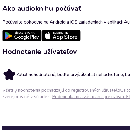
Ako audioknihu počúvať
Počúvajte pohodlne na Android a iOS zariadeniach v aplikácii A
Hodnotenie užívateľov
Zatiaľ nehodnotené, buďte prvý/á!
Zatiaľ nehodnotené, bu
Všetky hodnotenia pochádzajú od registrovaných užívateľov, ktor
zverejňované v súlade s
Podmienkami a zásadami pre užívateľs