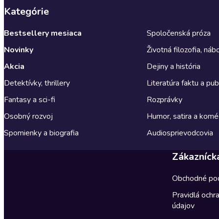
Kategórie
Bestsellery mesiaca
Spoločenská próza
Novinky
Životná filozofia, ná
Akcia
Dejiny a história
Detektívky, thrillery
Literatúra faktu a publ
Fantasy a sci-fi
Rozprávky
Osobný rozvoj
Humor, satira a komé
Spomienky a biografia
Audiosprievodcovia
Zákazníck
Obchodné po
Pravidlá ochr
údajov