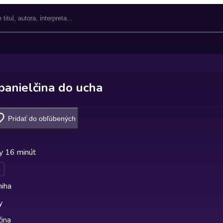
anielčina do ucha
Pridať do obľúbených
y 16 minút
a
niha
y
čina