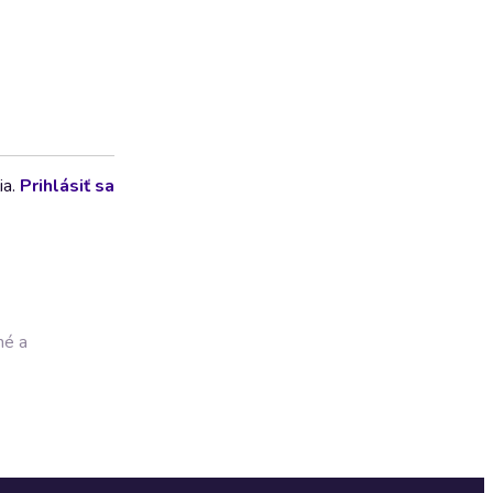
ia.
Prihlásiť sa
né a