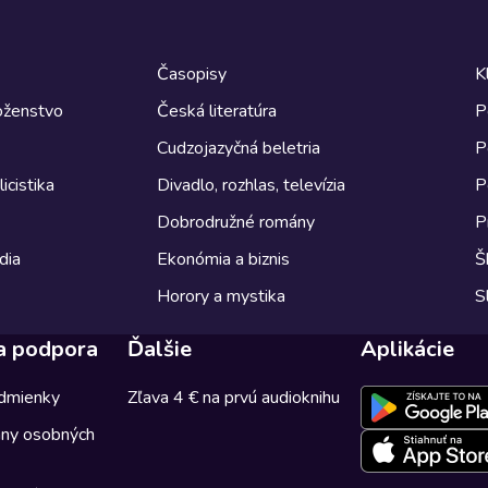
Časopisy
K
boženstvo
Česká literatúra
P
Cudzojazyčná beletria
P
icistika
Divadlo, rozhlas, televízia
P
Dobrodružné romány
P
dia
Ekonómia a biznis
Š
Horory a mystika
S
a podpora
Ďalšie
Aplikácie
dmienky
Zľava 4 € na prvú audioknihu
any osobných