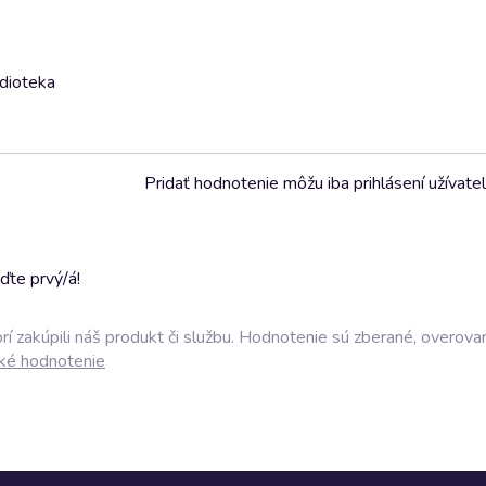
udioteka
Pridať hodnotenie môžu iba prihlásení užívatel
ďte prvý/á!
í zakúpili náš produkt či službu. Hodnotenie sú zberané, overova
ké hodnotenie