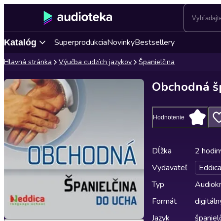
Superprodukcia
Novinky
Bestsellery
Katalóg
Hlavná stránka
Výučba cudzích jazykov
Španielčina
Obchodná šp
Hodnotenie
Dĺžka
2 hodin
Vydavateľ
Eddic
Typ
Audiok
Formát
digitáln
Jazyk
španiel