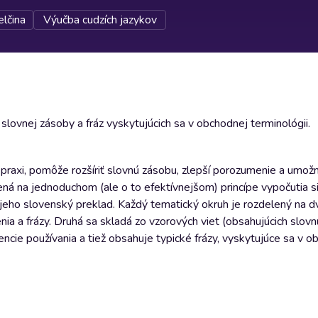
elčina
Výučba cudzích jazykov
lovnej zásoby a fráz vyskytujúcich sa v obchodnej terminológii.
raxi, pomôže rozšíriť slovnú zásobu, zlepší porozumenie a umožn
ená na jednoduchom (ale o to efektívnejšom) princípe vypočutia si
jeho slovenský preklad. Každý tematický okruh je rozdelený na d
enia a frázy. Druhá sa skladá zo vzorových viet (obsahujúcich slov
encie používania a tiež obsahuje typické frázy, vyskytujúce sa v 