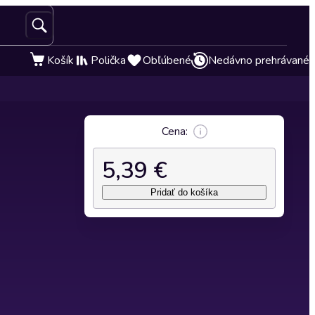
Košík
Polička
Obľúbené
Nedávno prehrávané
Cena:
5,39 €
Pridať do košíka