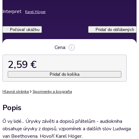
Interpret
Karel Höger
Počúvať ukážku
Pridať do obľúbených
Cena:
2,59 €
Pridať do košíka
Hlavná stránka
Spomienky a biografia
Popis
Ó vy lidé... Úryvky závěti a dopisů přátelům - audiokniha
obsahuje úryvky z dopisů, vzpomínek a dalších slov Ludwiga
van Beethovena. Hovoří Karel Höger.