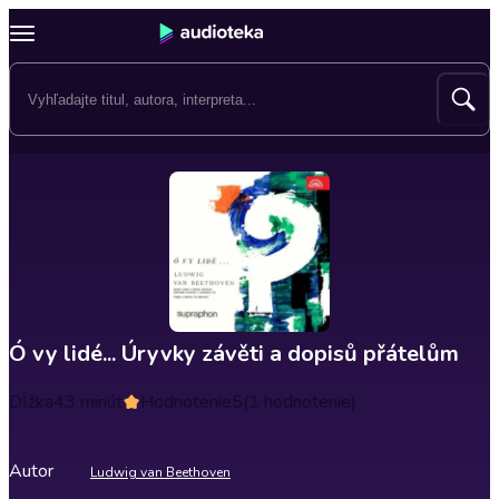
Ó vy lidé... Úryvky závěti a dopisů přátelům
Dĺžka
43 minút
Hodnotenie
5
(1 hodnotenie)
Autor
Ludwig van Beethoven