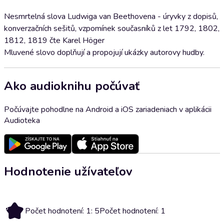
Nesmrtelná slova Ludwiga van Beethovena - úryvky z dopisů,
konverzačních sešitů, vzpomínek současníků z let 1792, 1802,
1812, 1819 čte Karel Höger
Mluvené slovo doplňují a propojují ukázky autorovy hudby.
Ako audioknihu počúvať
Počúvajte pohodlne na Android a iOS zariadeniach v aplikácii
Audioteka
Hodnotenie užívateľov
5
Počet hodnotení: 1: 5
Počet hodnotení: 1