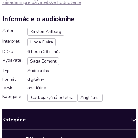
zásadami pre užívateľské hodnotenie
Informácie o audioknihe
Autor
Kirsten Ahlburg
Interpret
Linda Elvira
Dĺžka
6 hodín 38 minút
Vydavateľ
Saga Egmont
Typ
Audiokniha
Formát
digitálny
Jazyk
angličtina
Kategórie
Cudzojazyčná beletria
Angličtina
Kategórie
Bestsellery mesiaca