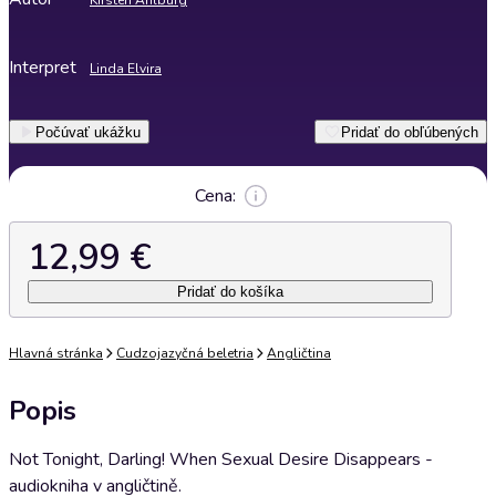
Kirsten Ahlburg
Interpret
Linda Elvira
Počúvať ukážku
Pridať do obľúbených
Cena:
12,99 €
Pridať do košíka
Hlavná stránka
Cudzojazyčná beletria
Angličtina
Popis
Not Tonight, Darling! When Sexual Desire Disappears -
audiokniha v angličtině.