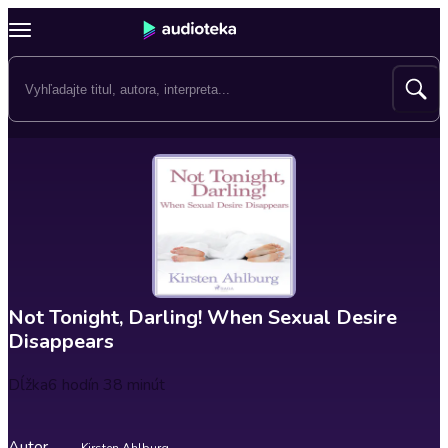
Not Tonight, Darling! When Sexual Desire
Disappears
Dĺžka
6 hodín 38 minút
Autor