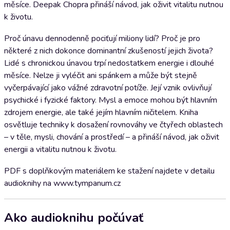
měsíce. Deepak Chopra přináší návod, jak oživit vitalitu nutnou
k životu.
Proč únavu dennodenně pociťují miliony lidí? Proč je pro
některé z nich dokonce dominantní zkušeností jejich života?
Lidé s chronickou únavou trpí nedostatkem energie i dlouhé
měsíce. Nelze ji vyléčit ani spánkem a může být stejně
vyčerpávající jako vážné zdravotní potíže. Její vznik ovlivňují
psychické i fyzické faktory. Mysl a emoce mohou být hlavním
zdrojem energie, ale také jejím hlavním ničitelem. Kniha
osvětluje techniky k dosažení rovnováhy ve čtyřech oblastech
– v těle, mysli, chování a prostředí – a přináší návod, jak oživit
energii a vitalitu nutnou k životu.
PDF s doplňkovým materiálem ke stažení najdete v detailu
audioknihy na www.tympanum.cz
Ako audioknihu počúvať