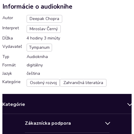
Informácie o audioknihe
Autor
Deepak Chopra
Interpret
Miroslav Černý
Dĺžka
4 hodiny 3 minúty
Vydavateľ
Tympanum
Typ
Audiokniha
Formát
digitálny
Jazyk
čeština
Kategórie
Osobný rozvoj
Zahraničná literatúra
Kategórie
Bestsellery mesiaca
Zákaznícka podpora
Novinky