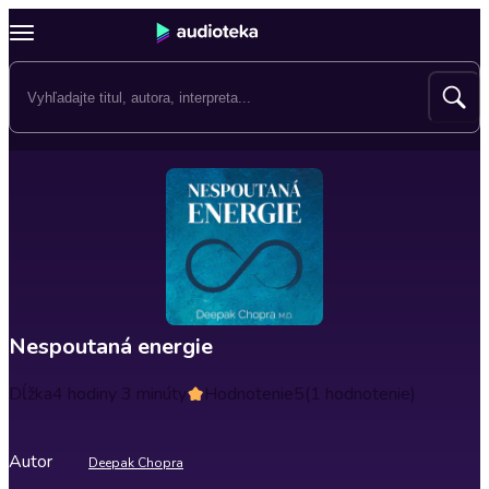
Nespoutaná energie
Dĺžka
4 hodiny 3 minúty
Hodnotenie
5
(1 hodnotenie)
Autor
Deepak Chopra