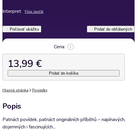
Interpret
Filip Jančík
Počúvať ukážku
Pridať do obľúbených
Cena:
13,99 €
Pridať do košíka
Hlavná stránka
Poviedky
Popis
Patnáct povídek, patnáct originálních příběhů – napínavých,
dojemných i fascinujících...