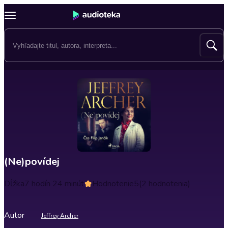
(Ne)povídej
Dĺžka
7 hodín 24 minút
Hodnotenie
5
(2 hodnotenia)
Autor
Jeffrey Archer