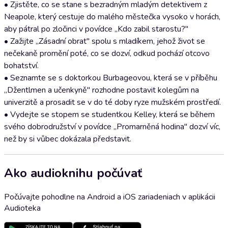
• Zjistěte, co se stane s bezradným mladým detektivem z
Neapole, který cestuje do malého městečka vysoko v horách,
aby pátral po zločinci v povídce „Kdo zabil starostu?"
• Zažijte „Zásadní obrat" spolu s mladíkem, jehož život se
nečekaně promění poté, co se dozví, odkud pochází otcovo
bohatství.
• Seznamte se s doktorkou Burbageovou, která se v příběhu
„Džentlmen a učenkyně" rozhodne postavit kolegům na
univerzitě a prosadit se v do té doby ryze mužském prostředí.
• Vydejte se stopem se studentkou Kelley, která se během
svého dobrodružství v povídce „Promarněná hodina" dozví víc,
než by si vůbec dokázala představit.
Ako audioknihu počúvať
Počúvajte pohodlne na Android a iOS zariadeniach v aplikácii
Audioteka