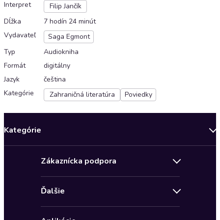
Interpret
Filip Jančík
Dĺžka
7 hodín 24 minút
Vydavateľ
Saga Egmont
Typ
Audiokniha
Formát
digitálny
Jazyk
čeština
Kategórie
Zahraničná literatúra
Poviedky
Kategórie
Bestsellery mesiaca
Zákaznícka podpora
Novinky
Obchodné podmienky
Akcia
Ďalšie
Pravidlá ochrany osobných údajov
Detektívky, thrillery
Zľava 4 € na prvú audioknihu
Kontakt a pomocník
Fantasy a sci-fi