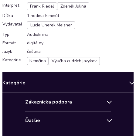
Interpret
Frank Riedel
Zdeněk Julina
Dĺžka
1 hodina 5 minút
Vydavateľ
Lucie Uherek Meisner
Typ
Audiokniha
Formát
digitálny
Jazyk
čeština
Kategórie
Nemčina
Výučba cudzích jazykov
Kategórie
Bestsellery mesiaca
Zákaznícka podpora
Novinky
Obchodné podmienky
Akcia
Ďalšie
Pravidlá ochrany osobných údajov
Detektívky, thrillery
Zľava 4 € na prvú audioknihu
Kontakt a pomocník