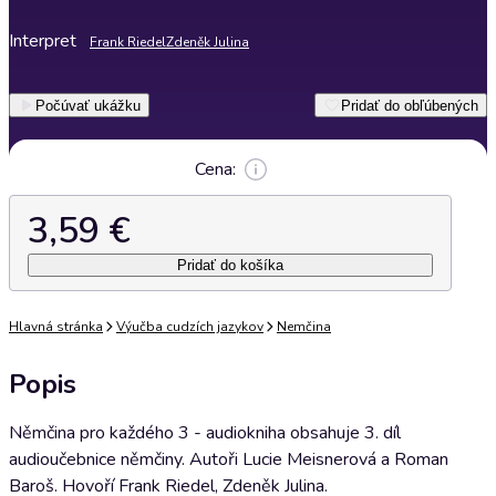
Interpret
Frank Riedel
Zdeněk Julina
Počúvať ukážku
Pridať do obľúbených
Cena:
3,59 €
Pridať do košíka
Hlavná stránka
Výučba cudzích jazykov
Nemčina
Popis
Němčina pro každého 3 - audiokniha obsahuje 3. díl
audioučebnice němčiny. Autoři Lucie Meisnerová a Roman
Baroš. Hovoří Frank Riedel, Zdeněk Julina.