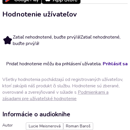
Hodnotenie užívateľov
Zatiaľ nehodnotené, buďte prvý/á!
Zatiaľ nehodnotené,
buďte prvý/á!
Pridať hodnotenie môžu iba prihlásení užívatelia.
Prihlásiť sa
Všetky hodnotenia pochádzajú od registrovaných užívateľov,
ktorí zakúpili náš produkt či službu. Hodnotenie sú zberané,
overované a zverejňované v súlade s
Podmienkami a
zásadami pre užívateľské hodnotenie
Informácie o audioknihe
Autor
Lucie Meisnerová
Roman Baroš