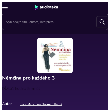
Němčina pro každého 3
Dĺžka
1 hodina 5 minút
Autor
Lucie Meisnerová
Roman Baroš