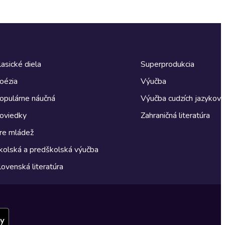
lasické diela
Superprodukcia
oézia
Výučba
opulárne náučná
Výučba cudzích jazykov
oviedky
Zahraničná literatúra
re mládež
kolská a predškolská výučba
lovenská literatúra