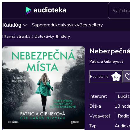
Superprodukcia
Novinky
Bestsellery
Katalóg
Hlavná stránka
Detektívky, thrillery
Nebezpečná
Patricia Gibneyová
Hodnotenie
4,7
Interpret
Lukáš
Dĺžka
13 hodí
Vydavateľ
Radio
Typ
Audiok