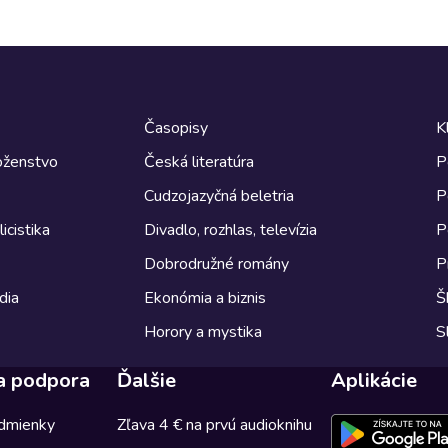
Časopisy
K
boženstvo
Česká literatúra
P
Cudzojazyčná beletria
P
icistika
Divadlo, rozhlas, televízia
P
Dobrodružné romány
P
dia
Ekonómia a biznis
Š
Horory a mystika
S
a podpora
Ďalšie
Aplikácie
dmienky
Zľava 4 € na prvú audioknihu