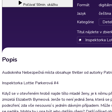
Formát
digitáln
Počúvať
50min. ukážku
Jazyk
čeština
Kategórie
Detek
Titul nájdete v zbie
Inspektorka Lo
Popis
Audiokniha Nebezpečná místa obsahuje thriller od autorky Patri
Inspektorka Lottie Parkerová #4
Když se v otevřeném hrobě najde tělo mladé ženy, je k němu při
zmizelá Elizabeth Byrneová. Jenže to není jediná žena, která se 
podezření, zda vše nesouvisí s jedním dávným případem. Může se 
se nadála. Mohla by i ona být jeho dalším cílem? Další případ o