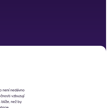
to není nedávno
čnosti vzbuzují
blíže, než by
tricie