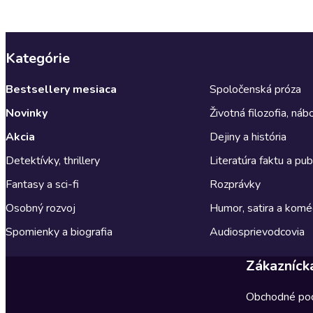
Kategórie
Bestsellery mesiaca
Spoločenská próza
Novinky
Životná filozofia, ná
Akcia
Dejiny a história
Detektívky, thrillery
Literatúra faktu a publ
Fantasy a sci-fi
Rozprávky
Osobný rozvoj
Humor, satira a komé
Spomienky a biografia
Audiosprievodcovia
Zákazníck
Obchodné po