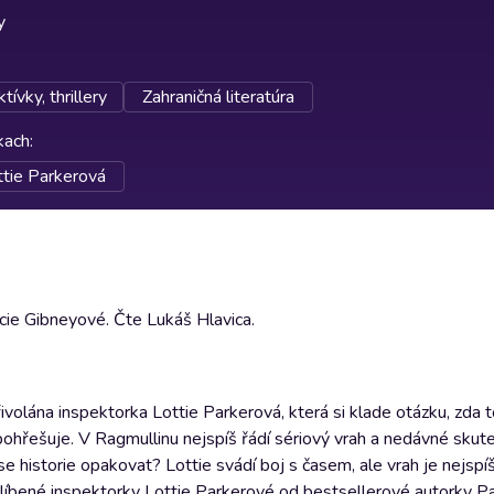
y
tívky, thrillery
Zahraničná literatúra
rkach
:
ttie Parkerová
cie Gibneyové. Čte Lukáš Hlavica.
volána inspektorka Lottie Parkerová, která si klade otázku, zda 
pohřešuje. V Ragmullinu nejspíš řádí sériový vrah a nedávné skute
historie opakovat? Lottie svádí boj s časem, ale vrah je nejspíš 
blíbené inspektorky Lottie Parkerové od bestsellerové autorky Pa