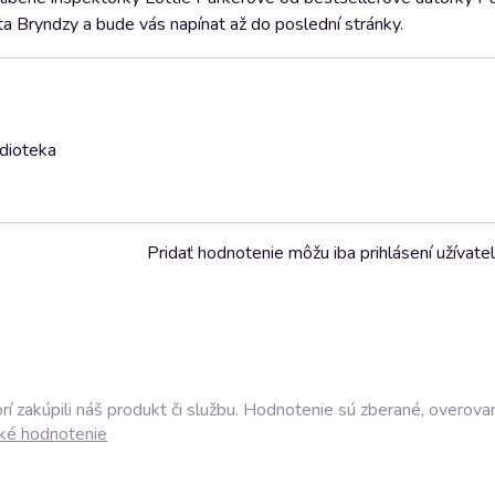
 Bryndzy a bude vás napínat až do poslední stránky.
udioteka
Pridať hodnotenie môžu iba prihlásení užívatel
í zakúpili náš produkt či službu. Hodnotenie sú zberané, overova
ké hodnotenie