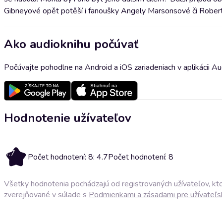
Gibneyové opět potěší i fanoušky Angely Marsonsové či Roberta
Ako audioknihu počúvať
Počúvajte pohodlne na Android a iOS zariadeniach v aplikácii A
Hodnotenie užívateľov
4.7
Počet hodnotení: 8: 4.7
Počet hodnotení: 8
Všetky hodnotenia pochádzajú od registrovaných užívateľov, ktor
zverejňované v súlade s
Podmienkami a zásadami pre užívateľs