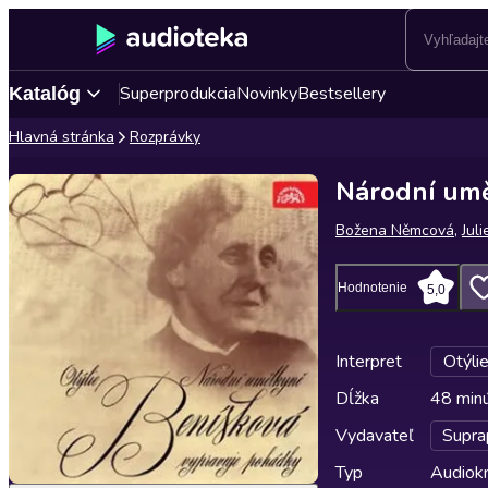
Superprodukcia
Novinky
Bestsellery
Katalóg
Hlavná stránka
Rozprávky
Národní umě
Božena Němcová
,
Jul
Hodnotenie
5,0
Interpret
Otýli
Dĺžka
48 min
Vydavateľ
Supra
Typ
Audiok