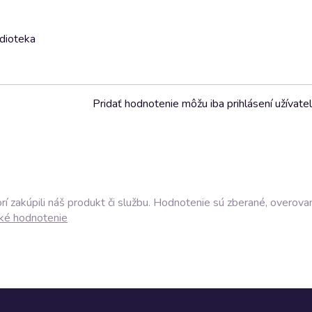
udioteka
Pridať hodnotenie môžu iba prihlásení užívatel
í zakúpili náš produkt či službu. Hodnotenie sú zberané, overova
ké hodnotenie