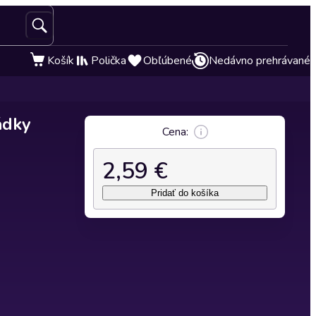
Košík
Polička
Obľúbené
Nedávno prehrávané
ádky
Cena:
2,59 €
Pridať do košíka