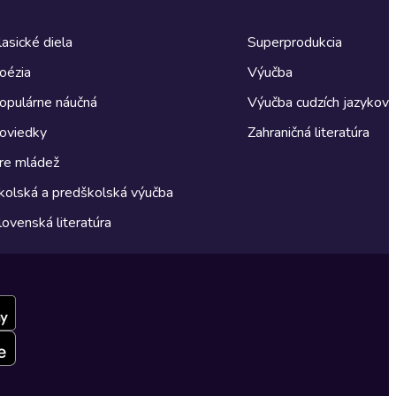
lasické diela
Superprodukcia
oézia
Výučba
opulárne náučná
Výučba cudzích jazykov
oviedky
Zahraničná literatúra
re mládež
kolská a predškolská výučba
lovenská literatúra