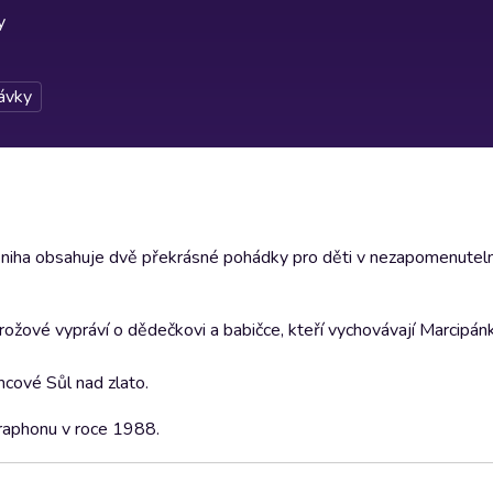
y
ávky
kniha obsahuje dvě překrásné pohádky pro děti v nezapomenute
žové vypráví o dědečkovi a babičce, kteří vychovávají Marcipánka
ové Sůl nad zlato.
raphonu v roce 1988.