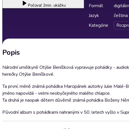
Formát
digitáln
Počúvať
2min. ukážku
Jazyk
čeština
Kategórie
Rozpr
Popis
Národní umělkyně Otýlie Beníšková vypravuje pohádky - audio
herečky Otýlie Beníškové.
Ta první, méně známá pohádka Marcipánek autorky Julie Malé-Bro
jméno napovídá - velmi neobyčejného malého chlapce.
Ta druhá je naopak dětem důvěrně známá pohádka Boženy Němc
Původní album s pohádkami nahranými v 50. letech vyšlo v Sup