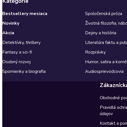
Kategórie
Bestsellery mesiaca
Spoločenská próza
Novinky
Životná filozofia, ná
Akcia
Dejiny a história
Detektívky, thrillery
Literatúra faktu a publ
Fantasy a sci-fi
Rozprávky
Osobný rozvoj
Humor, satira a komé
Spomienky a biografia
Audiosprievodcovia
Zákazníck
Obchodné po
Pravidlá ochr
údajov
Kontakt a po