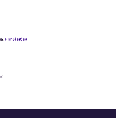
ia.
Prihlásiť sa
né a