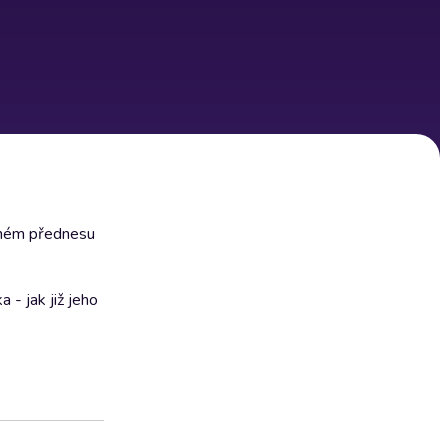
lném přednesu
 - jak již jeho