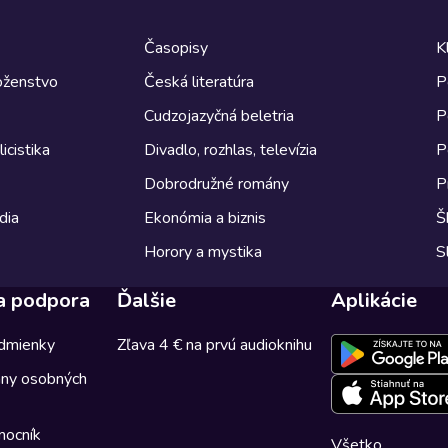
Časopisy
K
boženstvo
Česká literatúra
P
Cudzojazyčná beletria
P
icistika
Divadlo, rozhlas, televízia
P
Dobrodružné romány
P
dia
Ekonómia a biznis
Š
Horory a mystika
S
a podpora
Ďalšie
Aplikácie
dmienky
Zľava 4 € na prvú audioknihu
any osobných
mocník
Všetko