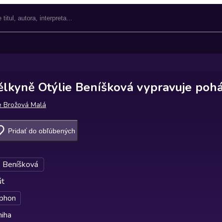
lkyně Otýlie Beníšková vypravuje poh
ie Brožová Malá
Pridať do obľúbených
e Beníšková
út
phon
niha