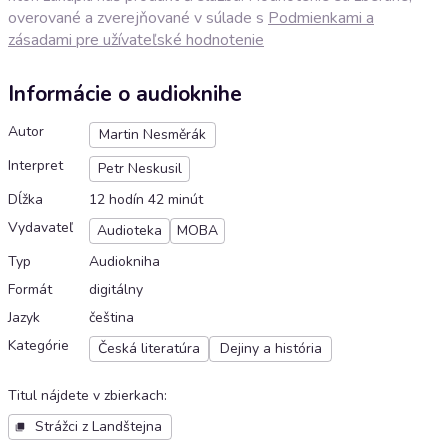
overované a zverejňované v súlade s
Podmienkami a
zásadami pre užívateľské hodnotenie
Informácie o audioknihe
Autor
Martin Nesměrák
Interpret
Petr Neskusil
Dĺžka
12 hodín 42 minút
Vydavateľ
Audioteka
MOBA
Typ
Audiokniha
Formát
digitálny
Jazyk
čeština
Kategórie
Česká literatúra
Dejiny a história
Titul nájdete v zbierkach
:
Strážci z Landštejna