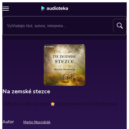
Na zemské stezce
Dĺžka
12 hodín 42 minút
Hodnotenie
4.5
(124 hodnotení)
Autor
Martin Nesměrák