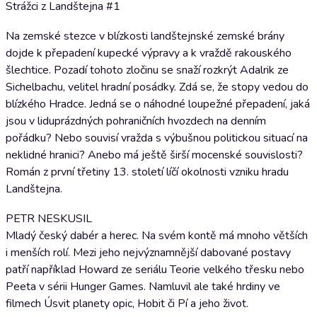
Strážci z Landštejna #1
Na zemské stezce v blízkosti landštejnské zemské brány
dojde k přepadení kupecké výpravy a k vraždě rakouského
šlechtice. Pozadí tohoto zločinu se snaží rozkrýt Adalrik ze
Sichelbachu, velitel hradní posádky. Zdá se, že stopy vedou do
blízkého Hradce. Jedná se o náhodné loupežné přepadení, jaká
jsou v liduprázdných pohraničních hvozdech na denním
pořádku? Nebo souvisí vražda s výbušnou politickou situací na
neklidné hranici? Anebo má ještě širší mocenské souvislosti?
Román z první třetiny 13. století líčí okolnosti vzniku hradu
Landštejna.
PETR NESKUSIL
Mladý český dabér a herec. Na svém kontě má mnoho větších
i menších rolí. Mezi jeho nejvýznamnější dabované postavy
patří například Howard ze seriálu Teorie velkého třesku nebo
Peeta v sérii Hunger Games. Namluvil ale také hrdiny ve
filmech Úsvit planety opic, Hobit či Pí a jeho život.