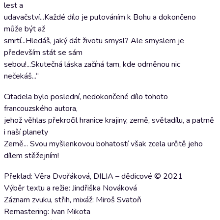
lest a
udavačství...Každé dílo je putováním k Bohu a dokončeno
může být až
smrtí...Hledáš, jaký dát životu smysl? Ale smyslem je
především stát se sám
sebou!...Skutečná láska začíná tam, kde odměnou nic
nečekáš...“
Citadela bylo poslední, nedokončené dílo tohoto
francouzského autora,
jehož věhlas překročil hranice krajiny, země, světadílu, a patrně
i naší planety
Země... Svou myšlenkovou bohatostí však zcela určitě jeho
dílem stěžejním!
Překlad: Věra Dvořáková, DILIA – dědicové © 2021
Výběr textu a režie: Jindřiška Nováková
Záznam zvuku, střih, mixáž: Miroš Svatoň
Remastering: Ivan Mikota