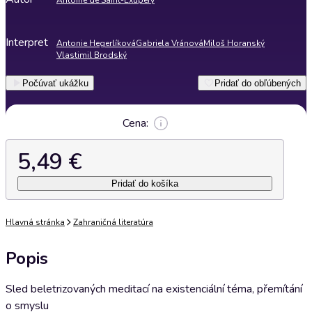
Antoine de Saint-Exupéry
Interpret
Antonie Hegerlíková
Gabriela Vránová
Miloš Horanský
Vlastimil Brodský
Počúvať ukážku
Pridať do obľúbených
Cena:
5,49 €
Pridať do košíka
Hlavná stránka
Zahraničná literatúra
Popis
Sled beletrizovaných meditací na existenciální téma, přemítání
o smyslu