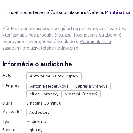
Pridať hodnotenie môžu iba prihlásení užívatelia.
Prihlásiť sa
Všetky hodnotenia pochádzajú od registrovaných užívateľov,
ktorí zakúpili náš produkt či službu. Hodnotenie sú zberané,
overované a zverejňované v súlade s
Podmienkami a
zásadami pre užívateľské hodnotenie
Informácie o audioknihe
Autor
Antoine de Saint-Exupéry
Interpret
Antonie Hegerlíková
Gabriela Vránová
Miloš Horanský
Vlastimil Brodský
Dĺžka
1 hodina 18 minút
Vydavateľ
Audiostory
Typ
Audiokniha
Formát
digitálny