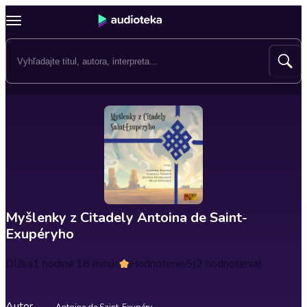
Myšlenky z Citadely Antoina de Saint-
Exupéryho
Dĺžka
1 hodina 18 minút
Hodnotenie
5
(2 hodnotenia)
Autor