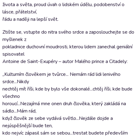
života a světa, proud úvah o lidském údělu, podobenství o
lásce, přátelství,
řádu a naději na lepší svět.
Ztište se, vstupte do nitra svého srdce a zaposlouchejte se do
myšlenek z
pokladnice duchovní moudrosti, kterou lidem zanechal geniální
spisovatel
Antoine de Saint-Exupéry – autor Malého prince a Citadely:
„Kulturním člověkem je tvůrce... Nemám rád lidi lenivého
srdce...Nikdy
nechtěj mít říši, kde by bylo vše dokonalé...chtěj říši, kde bude
všechno
horoucí...Nezajímá mne onen druh člověka, který zakládá na
sádlo...Mám rád,
když člověk ze sebe vydává světlo...Nejdále dojde a
nejúspěšnější bude ten,
kdo nejvíc zápasil sám se sebou...trestat budete především