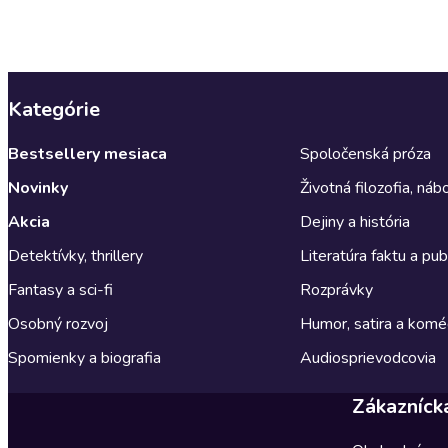
Kategórie
Bestsellery mesiaca
Spoločenská próza
Novinky
Životná filozofia, ná
Akcia
Dejiny a história
Detektívky, thrillery
Literatúra faktu a publ
Fantasy a sci-fi
Rozprávky
Osobný rozvoj
Humor, satira a komé
Spomienky a biografia
Audiosprievodcovia
Zákazníck