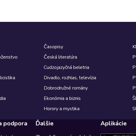
Časopisy
K
boženstvo
Česká literatúra
P
Cudzojazyčná beletria
P
icistika
Divadlo, rozhlas, televízia
P
Dobrodružné romány
P
dia
Ekonómia a biznis
Š
Horory a mystika
S
a podpora
Ďalšie
Aplikácie