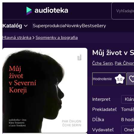
Superprodukcia
Novinky
Bestsellery
Katalóg
Hlavná stránka
Spomienky a biografia
Můj život v 
Čche Serin
,
Pak Čihjo
Hodnotenie
5,0
Interpret
Klár
Prekladateľ
Tomáš
Dĺžka
8 hod
Vydavateľ
One