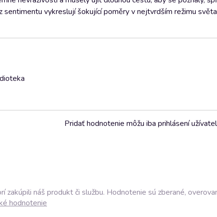
mné nevraživosti a musely ujít dlouhou cestu, aby se poznaly, spř
 sentimentu vykreslují šokující poměry v nejtvrdším režimu světa
udioteka
Pridať hodnotenie môžu iba prihlásení užívatel
í zakúpili náš produkt či službu. Hodnotenie sú zberané, overova
ké hodnotenie