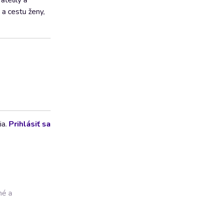
átelily a
 a cestu ženy,
ia.
Prihlásiť sa
né a