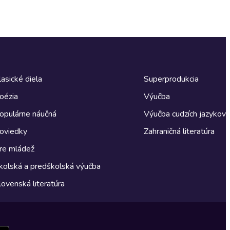
lasické diela
Superprodukcia
oézia
Výučba
opulárne náučná
Výučba cudzích jazykov
oviedky
Zahraničná literatúra
re mládež
kolská a predškolská výučba
lovenská literatúra