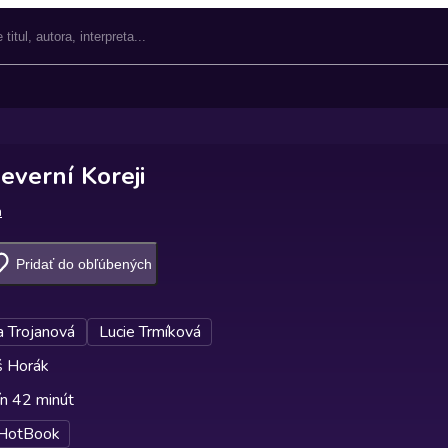
Severní Koreji
n
Pridať do obľúbených
a Trojanová
Lucie Trmíková
 Horák
ín 42 minút
HotBook