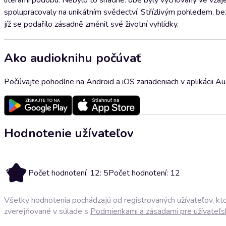
literární podobu. Nebylo to snadné: obě byly vychovány ve vzáje
spolupracovaly na unikátním svědectví. Střízlivým pohledem, bez
jíž se podařilo zásadně změnit své životní vyhlídky.
Ako audioknihu počúvať
Počúvajte pohodlne na Android a iOS zariadeniach v aplikácii A
Hodnotenie užívateľov
5
Počet hodnotení: 12: 5
Počet hodnotení: 12
Všetky hodnotenia pochádzajú od registrovaných užívateľov, ktor
zverejňované v súlade s
Podmienkami a zásadami pre užívateľs