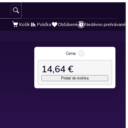
Košík
Polička
Obľúbené
Nedávno prehrávané
Cena:
14,64 €
Pridať do košíka