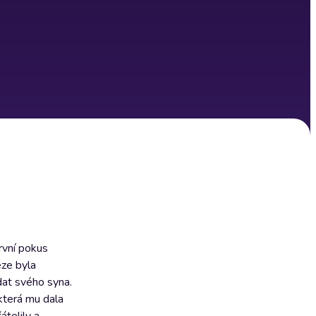
první pokus
éze byla
dat svého syna.
 která mu dala