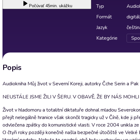
Typ
Audio
Počúvať
45min. ukážku
Formát
digitá
Jazyk
češtin
Kategórie
Spo
Popis
Audiokniha Můj život v Severní Koreji, autorky Čche Serin a Pak 
NEUSTÁLE JSME ŽILI V ŠERU. V OBAVĚ, ŽE BY NÁS MOHL
Život v hladomoru a totalitní diktatuře dohnal mladou Severokorej
přejít nelegálně hranice však skončil tragicky už v Číně, kde ji 
odvlečena zpátky do komunistické vlasti. V roce 2004 unikla ze
O čtyři roky později konečně našla bezpečné útočiště ve Velké Br