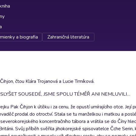
kniha
lny
a
mienky a biografia
Zahraničná literatúra
Čihjon, čtou Klára Trojanová a Lucie Trmíková.
I SLYŠET SOUSEDÉ, JSME SPOLU TÉMĚŘ ANI NEMLUVILI…
ku Pak Čihjon k útěku i za cenu, že opustí umírajícího otce. Její 
převaděč prodal do otroctví. Stala se tu manželkou i matkou a posl
 severokorejského koncentračního tábora a vrátila se do Číny hle
itánii. Svůj příběh svěřila jihokorejské spisovatelce Čche Serin,