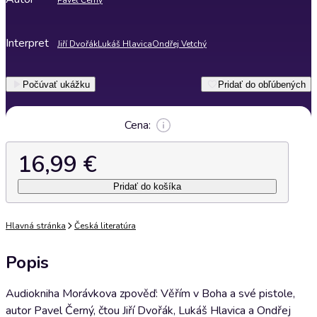
Pavel Černý
Interpret
Jiří Dvořák
Lukáš Hlavica
Ondřej Vetchý
Počúvať ukážku
Pridať do obľúbených
Cena:
16,99 €
Pridať do košíka
Hlavná stránka
Česká literatúra
Popis
Audiokniha Morávkova zpověď: Věřím v Boha a své pistole,
autor Pavel Černý, čtou Jiří Dvořák, Lukáš Hlavica a Ondřej