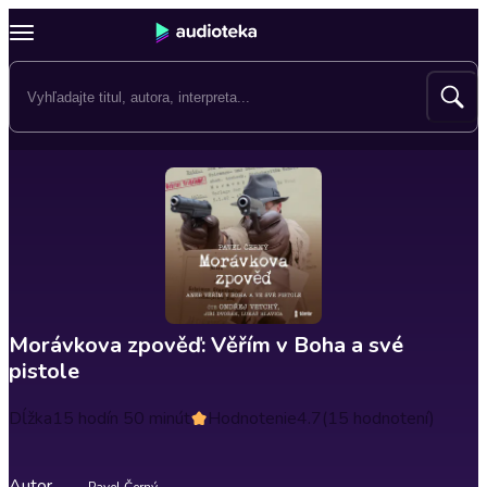
Morávkova zpověď: Věřím v Boha a své
pistole
Dĺžka
15 hodín 50 minút
Hodnotenie
4.7
(15 hodnotení)
Autor