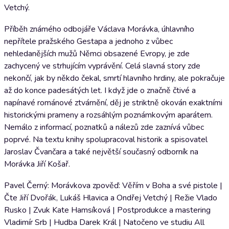
Vetchý.
Příběh známého odbojáře Václava Morávka, úhlavního
nepřítele pražského Gestapa a jednoho z vůbec
nehledanějších mužů Němci obsazené Evropy, je zde
zachycený ve strhujícím vyprávění. Celá slavná story zde
nekončí, jak by někdo čekal, smrtí hlavního hrdiny, ale pokračuje
až do konce padesátých let. I když jde o značně čtivé a
napínavé románové ztvárnění, děj je striktně okován exaktními
historickými prameny a rozsáhlým poznámkovým aparátem.
Nemálo z informací, poznatků a nálezů zde zaznívá vůbec
poprvé. Na textu knihy spolupracoval historik a spisovatel
Jaroslav Čvančara a také největší současný odborník na
Morávka Jiří Košař.
Pavel Černý: Morávkova zpověď: Věřím v Boha a své pistole |
Čte Jiří Dvořák, Lukáš Hlavica a Ondřej Vetchý | Režie Vlado
Rusko | Zvuk Kate Hamsíková | Postprodukce a mastering
Vladimír Srb | Hudba Darek Král | Natočeno ve studiu All