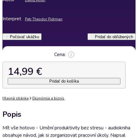
David Allen
Interpret
Petr Theodor Pidrman
Počúvať ukážku
Pridať do obľúbených
Cena:
14,99 €
Pridať do košíka
Hlavná stránka
Ekonómia a biznis
Popis
Mít vše hotovo - Umění produktivity bez stresu - audiokniha
obsahuje návod, jak si zorganizovat pracovní úkoly. Napsal