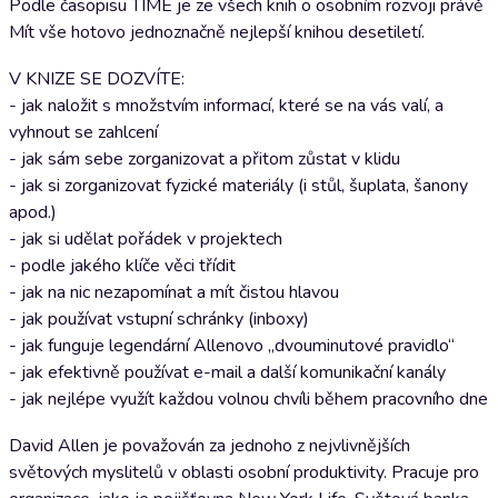
Podle časopisu TIME je ze všech knih o osobním rozvoji právě
Mít vše hotovo jednoznačně nejlepší knihou desetiletí.
V KNIZE SE DOZVÍTE:
- jak naložit s množstvím informací, které se na vás valí, a
vyhnout se zahlcení
- jak sám sebe zorganizovat a přitom zůstat v klidu
- jak si zorganizovat fyzické materiály (i stůl, šuplata, šanony
apod.)
- jak si udělat pořádek v projektech
- podle jakého klíče věci třídit
- jak na nic nezapomínat a mít čistou hlavou
- jak používat vstupní schránky (inboxy)
- jak funguje legendární Allenovo „dvouminutové pravidlo“
- jak efektivně používat e-mail a další komunikační kanály
- jak nejlépe využít každou volnou chvíli během pracovního dne
David Allen je považován za jednoho z nejvlivnějších
světových myslitelů v oblasti osobní produktivity. Pracuje pro