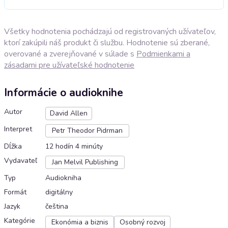
Všetky hodnotenia pochádzajú od registrovaných užívateľov,
ktorí zakúpili náš produkt či službu. Hodnotenie sú zberané,
overované a zverejňované v súlade s
Podmienkami a
zásadami pre užívateľské hodnotenie
Informácie o audioknihe
Autor
David Allen
Interpret
Petr Theodor Pidrman
Dĺžka
12 hodín 4 minúty
Vydavateľ
Jan Melvil Publishing
Typ
Audiokniha
Formát
digitálny
Jazyk
čeština
Kategórie
Ekonómia a biznis
Osobný rozvoj