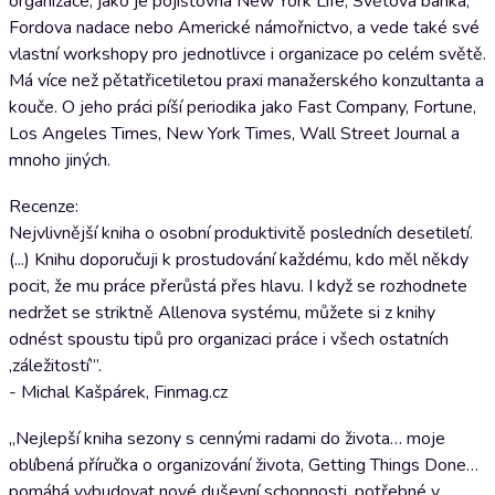
organizace, jako je pojišťovna New York Life, Světová banka,
Fordova nadace nebo Americké námořnictvo, a vede také své
vlastní workshopy pro jednotlivce i organizace po celém světě.
Má více než pětatřicetiletou praxi manažerského konzultanta a
kouče. O jeho práci píší periodika jako Fast Company, Fortune,
Los Angeles Times, New York Times, Wall Street Journal a
mnoho jiných.
Recenze:
Nejvlivnější kniha o osobní produktivitě posledních desetiletí.
(...) Knihu doporučuji k prostudování každému, kdo měl někdy
pocit, že mu práce přerůstá přes hlavu. I když se rozhodnete
nedržet se striktně Allenova systému, můžete si z knihy
odnést spoustu tipů pro organizaci práce i všech ostatních
‚záležitostí’”.
- Michal Kašpárek, Finmag.cz
„Nejlepší kniha sezony s cennými radami do života… moje
oblíbená příručka o organizování života, Getting Things Done…
pomáhá vybudovat nové duševní schopnosti, potřebné v