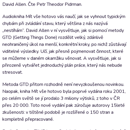
David Allen. Čte Petr Theodor Pidrman.
Audiokniha Mít vše hotovo vás naučí, jak se vyhnout typickým
chybám při zvládání stavu, který většina z nás nazývá
„nestíhám“. David Allen v ní vysvětluje, jak si pomocí metody
GTD (Getting Things Done) rozdělit velký, zdánlivě
neohraničený úkol na menší, konkrétní kroky, po nichž zůstávají
viditelné výsledky. Učí, jak přesně pojmenovat činnost, které
se můžeme v daném okamžiku věnovat. A vysvětluje, jak si
přirozeně vytvářet jednoduchý plán práce, který nás nebude
stresovat.
Metoda GTD přitom rozhodně není nevyzkoušenou novinkou.
Naopak, kniha Mít vše hotovo byla poprvé vydána roku 2001,
po celém světě se jí prodalo 3 miliony výtisků, z toho v ČR
přes 20 000. Toto nové vydání pak zúročuje autorovy 15leté
zkušenosti: v tištěné podobě je rozšířené o 150 stran a
kompletně přepracované.