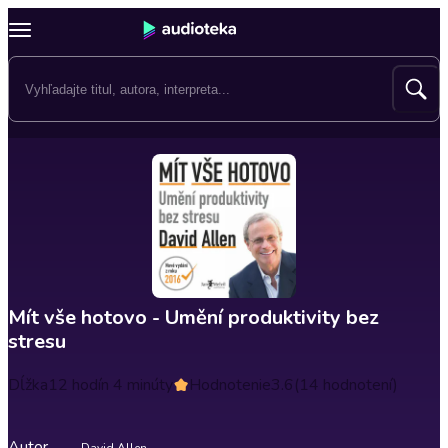
Mít vše hotovo - Umění produktivity bez
stresu
Dĺžka
12 hodín 4 minúty
Hodnotenie
3.6
(14 hodnotení)
Autor