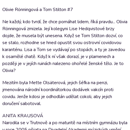
Olivie Rönningová a Tom Stilton #7
Ne každý, kdo tvrdí, že chce pomáhat lidem, říká pravdu... Olivia
Rönningová zmizela. Její kolegyni Lise Hedqvistové brzy
dojde, že musela být unesena. Když se Tom Stilton dozví, co
se stalo, rozhodne se hned opustit svou ostrovní covidovou
karanténu. Lisa a Tom se vydávají po stopách, a ty je zavedou
k osamělé chatě. Když k ní však dorazí, je v plamenech a
později je v jejích ruinách nalezeno ohořelé ženské tělo. Je to
Olivia?
Mezitím byla Mette Olsäterová, jejich šéfka na penzi,
jmenována národní koordinátorkou dodávek vakcín proti
covidu. Jenže kdosi je odhodlán udělat cokoli, aby jejich
doručení sabotoval.
ANITA KRAUSOVÁ
Narodila se v Trutnově a po maturitě na místním gymnáziu byla
v roce 2005 přijata na Divadelní Akademii múzických umění.