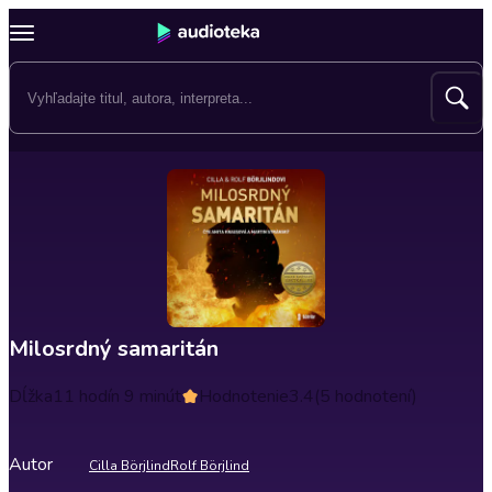
Milosrdný samaritán
Dĺžka
11 hodín 9 minút
Hodnotenie
3.4
(5 hodnotení)
Autor
Cilla Börjlind
Rolf Börjlind