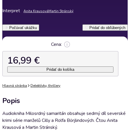
Interpret
Anita Krausová
Martin Stránský
Počúvať ukážku
Pridať do obľúbených
Cena:
16,99 €
Pridať do košíka
Hlavná stránka
Detektívky, thrillery
Popis
Audiokniha Milosrdný samaritán obsahuje sedmý díl severské
krimi série manželů Cilly a Rolfa Börjlindových. Čtou Anita
Krausová a Martin Stránský.