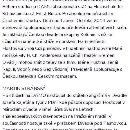
Během studia na DAMU absolvovala stáž na Hochschule für
Schauspielkunst Ernst Busch. Po absolutoriu působila v
Činoherním studiu v Ústí nad Labem. Od roku 2014 velmi
intenzivně spolupracuje s řadou především alternativních scén.
Je zakládající členkou divadelní skupiny Kolonie, s níž se
účastnila i umělecké stáže v norském Hammerfestu.
Hostovala v roli Cizí princezny v hudebním nastudování Malé
mořské víly H. Ch. Andersena na scéně Theater Bremen.
Diváci ji mohou znát z televize a filmu (série Pustina, seriál
Rapl II, Vodník nebo Bez vědomí). Pravidelně spolupracuje s
Českou televizí a Českým rozhlasem.
MARTIN STRÁNSKÝ
Po studiích na DAMU nastoupil do stálého angažmá v Divadle
Josefa Kajetána Tyla v Plzni, kde působí doposud. Hostoval v
Národním divadle v Brně, účinkoval na Letních
shakespearovských slavnostech na Pražském hradě. V
současnosti hostuje také v pražském Divadle pod Palmovkou.