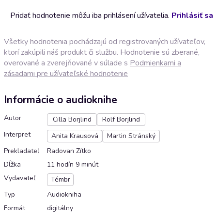
Pridať hodnotenie môžu iba prihlásení užívatelia.
Prihlásiť sa
Všetky hodnotenia pochádzajú od registrovaných užívateľov,
ktorí zakúpili náš produkt či službu. Hodnotenie sú zberané,
overované a zverejňované v súlade s
Podmienkami a
zásadami pre užívateľské hodnotenie
Informácie o audioknihe
Autor
Cilla Börjlind
Rolf Börjlind
Interpret
Anita Krausová
Martin Stránský
Prekladateľ
Radovan Zítko
Dĺžka
11 hodín 9 minút
Vydavateľ
Témbr
Typ
Audiokniha
Formát
digitálny