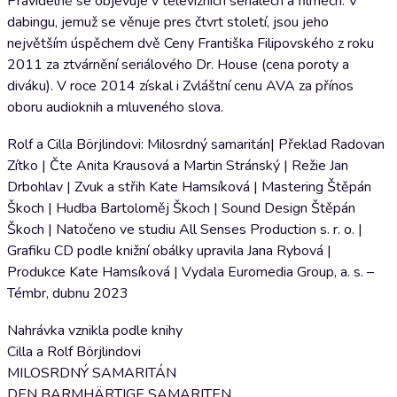
Pravidelně se objevuje v televizních seriálech a filmech. V
dabingu, jemuž se věnuje pres čtvrt století, jsou jeho
největším úspěchem dvě Ceny Františka Filipovského z roku
2011 za ztvárnění seriálového Dr. House (cena poroty a
diváku). V roce 2014 získal i Zvláštní cenu AVA za přínos
oboru audioknih a mluveného slova.
Rolf a Cilla Börjlindovi: Milosrdný samaritán| Překlad Radovan
Zítko | Čte Anita Krausová a Martin Stránský | Režie Jan
Drbohlav | Zvuk a střih Kate Hamsíková | Mastering Štěpán
Škoch | Hudba Bartoloměj Škoch | Sound Design Štěpán
Škoch | Natočeno ve studiu All Senses Production s. r. o. |
Grafiku CD podle knižní obálky upravila Jana Rybová |
Produkce Kate Hamsíková | Vydala Euromedia Group, a. s. –
Témbr, dubnu 2023
Nahrávka vznikla podle knihy
Cilla a Rolf Börjlindovi
MILOSRDNÝ SAMARITÁN
DEN BARMHÄRTIGE SAMARITEN