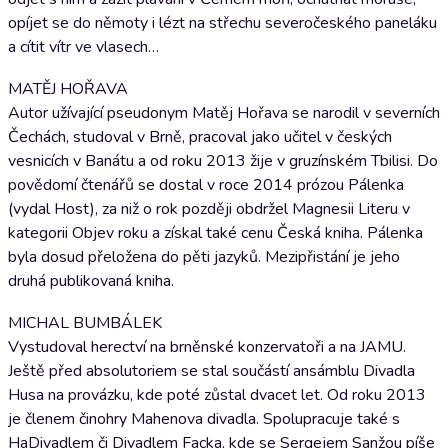
opíjet se do němoty i lézt na střechu severočeského paneláku
a cítit vítr ve vlasech…
MATĚJ HOŘAVA
Autor užívající pseudonym Matěj Hořava se narodil v severních
Čechách, studoval v Brně, pracoval jako učitel v českých
vesnicích v Banátu a od roku 2013 žije v gruzínském Tbilisi. Do
povědomí čtenářů se dostal v roce 2014 prózou Pálenka
(vydal Host), za niž o rok později obdržel Magnesii Literu v
kategorii Objev roku a získal také cenu Česká kniha. Pálenka
byla dosud přeložena do pěti jazyků. Mezipřistání je jeho
druhá publikovaná kniha.
MICHAL BUMBÁLEK
Vystudoval herectví na brněnské konzervatoři a na JAMU.
Ještě před absolutoriem se stal součástí ansámblu Divadla
Husa na provázku, kde poté zůstal dvacet let. Od roku 2013
je členem činohry Mahenova divadla. Spolupracuje také s
HaDivadlem či Divadlem Facka, kde se Sergejem Sanžou píše