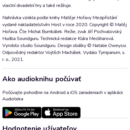
vlastní divadelní hry a také režíruje.
Nahrávka vznikla podle knihy Matěje Hořavy Mezipřistání
vydané nakladatelstvím Host v roce 2020. Copyright © Matěj
Hořava. Čte Michal Bumbálek. Režie, zvuk Jiří Pochvalovský.
Hudba Soundguru. Technická redakce Klára Mecliharová.
Vyrobilo studio Soundguru. Design obálky © Natalie Oweyssi.
Odpovědný redaktor Vojtěch Machálek. Vydalo Tympanum, s.
r. o., 2021.
Ako audioknihu počúvať
Počúvajte pohodlne na Android a iOS zariadeniach v aplikácii
Audioteka
Hodnotenie užívateľov