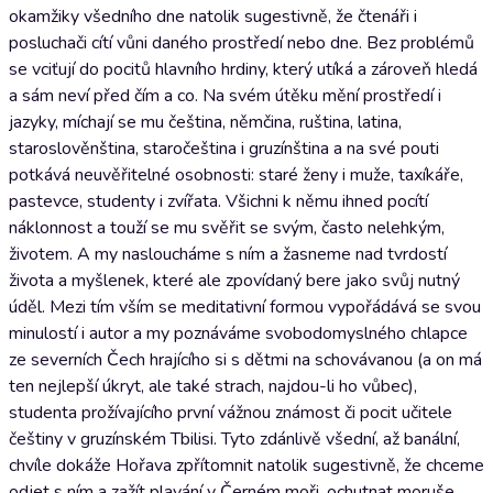
okamžiky všedního dne natolik sugestivně, že čtenáři i
posluchači cítí vůni daného prostředí nebo dne. Bez problémů
se vciťují do pocitů hlavního hrdiny, který utíká a zároveň hledá
a sám neví před čím a co. Na svém útěku mění prostředí i
jazyky, míchají se mu čeština, němčina, ruština, latina,
staroslověnština, staročeština i gruzínština a na své pouti
potkává neuvěřitelné osobnosti: staré ženy i muže, taxíkáře,
pastevce, studenty i zvířata. Všichni k němu ihned pocítí
náklonnost a touží se mu svěřit se svým, často nelehkým,
životem. A my nasloucháme s ním a žasneme nad tvrdostí
života a myšlenek, které ale zpovídaný bere jako svůj nutný
úděl. Mezi tím vším se meditativní formou vypořádává se svou
minulostí i autor a my poznáváme svobodomyslného chlapce
ze severních Čech hrajícího si s dětmi na schovávanou (a on má
ten nejlepší úkryt, ale také strach, najdou-li ho vůbec),
studenta prožívajícího první vážnou známost či pocit učitele
češtiny v gruzínském Tbilisi. Tyto zdánlivě všední, až banální,
chvíle dokáže Hořava zpřítomnit natolik sugestivně, že chceme
odjet s ním a zažít plavání v Černém moři, ochutnat moruše,