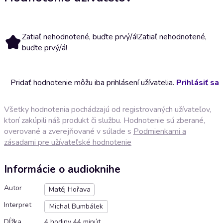
Zatiaľ nehodnotené, buďte prvý/á!
Zatiaľ nehodnotené,
buďte prvý/á!
Pridať hodnotenie môžu iba prihlásení užívatelia.
Prihlásiť sa
Všetky hodnotenia pochádzajú od registrovaných užívateľov,
ktorí zakúpili náš produkt či službu. Hodnotenie sú zberané,
overované a zverejňované v súlade s
Podmienkami a
zásadami pre užívateľské hodnotenie
Informácie o audioknihe
Autor
Matěj Hořava
Interpret
Michal Bumbálek
Dĺžka
4 hodiny 44 minút