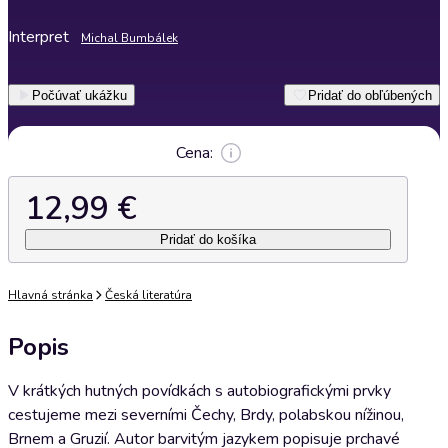
Interpret
Michal Bumbálek
Počúvať ukážku
Pridať do obľúbených
Cena:
12,99 €
Pridať do košíka
Hlavná stránka
Česká literatúra
Popis
V krátkých hutných povídkách s autobiografickými prvky
cestujeme mezi severními Čechy, Brdy, polabskou nížinou,
Brnem a Gruzií. Autor barvitým jazykem popisuje prchavé