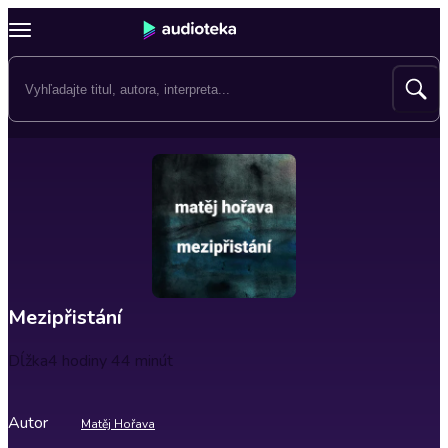
Mezipřistání
Dĺžka
4 hodiny 44 minút
Autor
Matěj Hořava