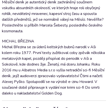
Měsíční deník je autentický deník zachráněný součinem
vskutku absurdních okolností, ve kterých hraje roli obyčejný
rohlík, neviditelný mravenec, kapesní stroj času a spousta
dalších předmětů, jež se normálně válejí na Měsíci. Nevěříte?
Poslechněte si příběh Marcela Šebesty, posledního českého
kosmonauta.
MICHAL BŘEZINA
Michal Březina se za úderů keltských bubnů narodil v Aši
kolem roku 1977. První texty zužitkoval coby zpěvák několika
metalových kapel, později přispíval do periodik v Aši a
Sokolově, kde dodnes žije. Ženatý, má dceru Johanku. Roku
2016 mu u Albatros Media s.r.o vyšla netradiční sci-fi Měsíční
deník, jejíž audioverzi zpracovalo vydavatelství Čtimi a načetl
Alexej Pyško. Spolupodílí se na výrobě e-zinu Howard. V
současné době připravuje k vydání noir krimi sci-fi Do smrti
daleko u nakladatelství Golden Dog.