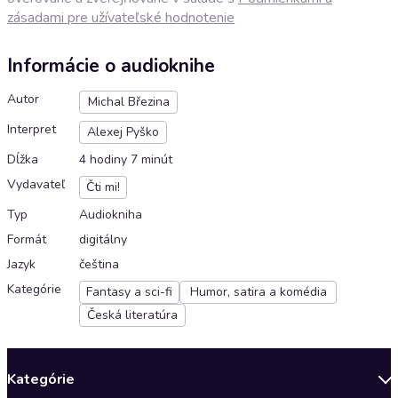
zásadami pre užívateľské hodnotenie
Informácie o audioknihe
Autor
Michal Březina
Interpret
Alexej Pyško
Dĺžka
4 hodiny 7 minút
Vydavateľ
Čti mi!
Typ
Audiokniha
Formát
digitálny
Jazyk
čeština
Kategórie
Fantasy a sci-fi
Humor, satira a komédia
Česká literatúra
Kategórie