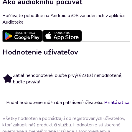
Ako audioknihu počúvať
Počúvajte pohodlne na Android a iOS zariadeniach v aplikácii
Audioteka
Hodnotenie užívateľov
Zatiaľ nehodnotené, buďte prvý/á!
Zatiaľ nehodnotené,
buďte prvý/á!
Pridať hodnotenie môžu iba prihlásení užívatelia.
Prihlásiť sa
Všetky hodnotenia pochádzajú od registrovaných užívateľov,
ktorí zakúpili náš produkt či službu. Hodnotenie sú zberané,
overované a zverejňované v súlade s
Podmienkami a