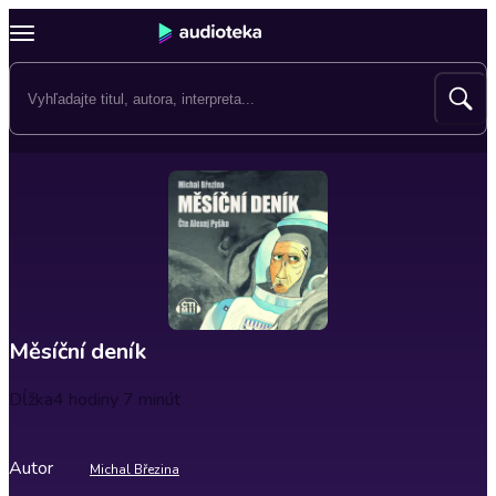
Měsíční deník
Dĺžka
4 hodiny 7 minút
Autor
Michal Březina