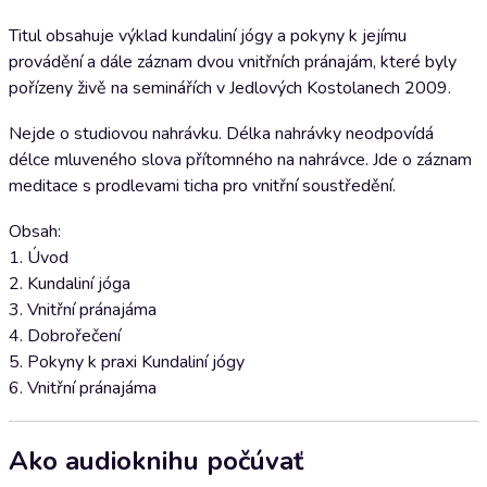
Titul obsahuje výklad kundaliní jógy a pokyny k jejímu
provádění a dále záznam dvou vnitřních pránajám, které byly
pořízeny živě na seminářích v Jedlových Kostolanech 2009.
Nejde o studiovou nahrávku. Délka nahrávky neodpovídá
délce mluveného slova přítomného na nahrávce. Jde o záznam
meditace s prodlevami ticha pro vnitřní soustředění.
Obsah:
1. Úvod
2. Kundaliní jóga
3. Vnitřní pránajáma
4. Dobrořečení
5. Pokyny k praxi Kundaliní jógy
6. Vnitřní pránajáma
Ako audioknihu počúvať