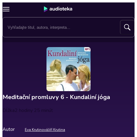
Meditační promluvy 6 - Kundaliní jóga
Dĺžka
2 hodiny 25 minút
Autor
Eva Krutinová
Jiří Krutina