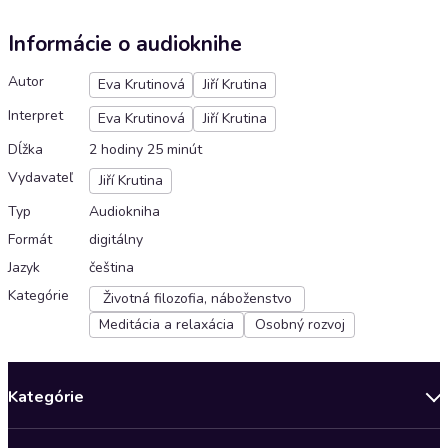
Informácie o audioknihe
Autor
Eva Krutinová
Jiří Krutina
Interpret
Eva Krutinová
Jiří Krutina
Dĺžka
2 hodiny 25 minút
Vydavateľ
Jiří Krutina
Typ
Audiokniha
Formát
digitálny
Jazyk
čeština
Kategórie
Životná filozofia, náboženstvo
Meditácia a relaxácia
Osobný rozvoj
Kategórie
Bestsellery mesiaca