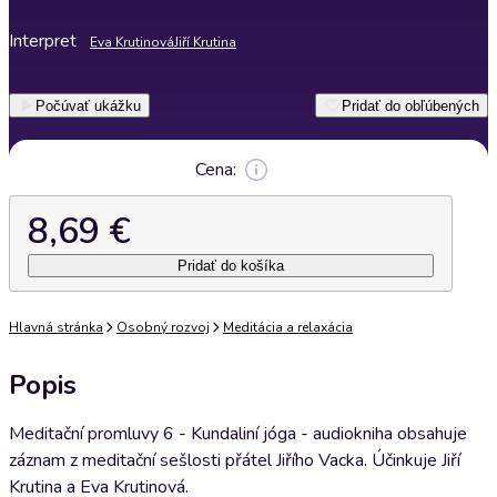
Interpret
Eva Krutinová
Jiří Krutina
Počúvať ukážku
Pridať do obľúbených
Cena:
8,69 €
Pridať do košíka
Hlavná stránka
Osobný rozvoj
Meditácia a relaxácia
Popis
Meditační promluvy 6 - Kundaliní jóga - audiokniha obsahuje
záznam z meditační sešlosti přátel Jiřího Vacka. Účinkuje Jiří
Krutina a Eva Krutinová.