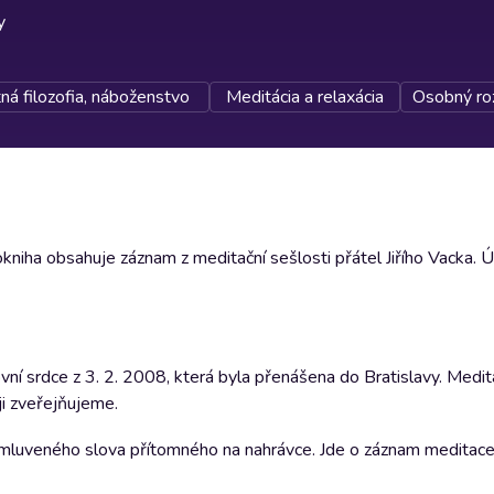
y
ná filozofia, náboženstvo
Meditácia a relaxácia
Osobný ro
niha obsahuje záznam z meditační sešlosti přátel Jiřího Vacka. Úči
í srdce z 3. 2. 2008, která byla přenášena do Bratislavy. Medit
ji zveřejňujeme.
mluveného slova přítomného na nahrávce. Jde o záznam meditace