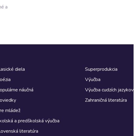
né a
lasické diela
Superprodukcia
oézia
Výučba
opulárne náučná
Výučba cudzích jazykov
oviedky
Zahraničná literatúra
re mládež
kolská a predškolská výučba
lovenská literatúra