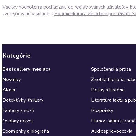
Všetky hodnotenia pochádzajú od registrovaných užívateľov, ktor
zverejňované v súlade s
Podmienkami a zásadami pre užívateľs
Kategórie
Bestsellery mesiaca
Spoločenská próza
Novinky
Životná filozofia, ná
Akcia
Dejiny a história
Detektívky, thrillery
Literatúra faktu a publ
Fantasy a sci-fi
Rozprávky
Osobný rozvoj
Humor, satira a komé
Spomienky a biografia
Audiosprievodcovia