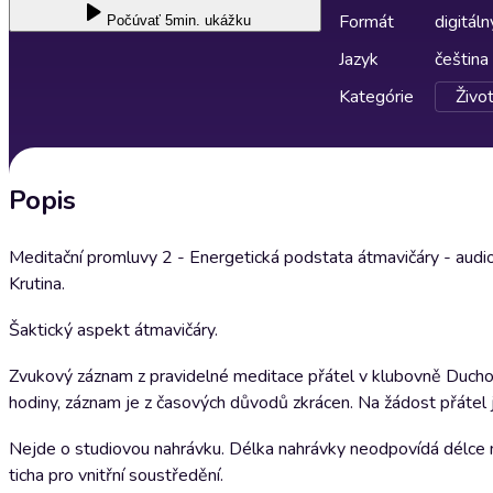
Formát
digitáln
Počúvať
5min. ukážku
Jazyk
čeština
Kategórie
Život
Popis
Meditační promluvy 2 - Energetická podstata átmavičáry - audiok
Krutina.
Šaktický aspekt átmavičáry.
Zvukový záznam z pravidelné meditace přátel v klubovně Duchovn
hodiny, záznam je z časových důvodů zkrácen. Na žádost přátel 
Nejde o studiovou nahrávku. Délka nahrávky neodpovídá délce 
ticha pro vnitřní soustředění.