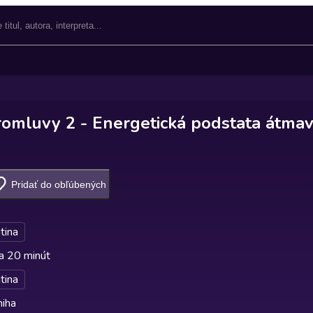
romluvy 2 - Energetická podstata átmav
Pridať do obľúbených
utina
a 20 minút
utina
niha