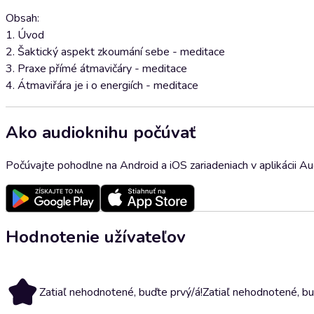
Obsah:
1. Úvod
2. Šaktický aspekt zkoumání sebe - meditace
3. Praxe přímé átmavičáry - meditace
4. Átmaviřára je i o energiích - meditace
Ako audioknihu počúvať
Počúvajte pohodlne na Android a iOS zariadeniach v aplikácii A
Hodnotenie užívateľov
Zatiaľ nehodnotené, buďte prvý/á!
Zatiaľ nehodnotené, bu