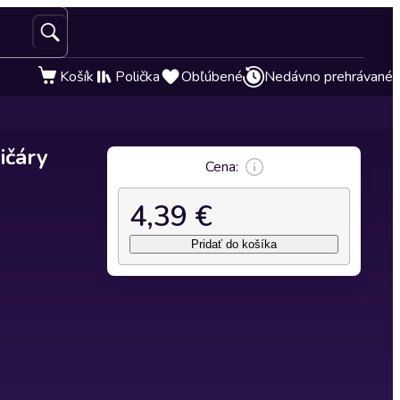
Košík
Polička
Obľúbené
Nedávno prehrávané
ičáry
Cena:
4,39 €
Pridať do košíka