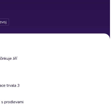
zvoj
nkuje Jiří
ace trvala 3
 s prodlevami