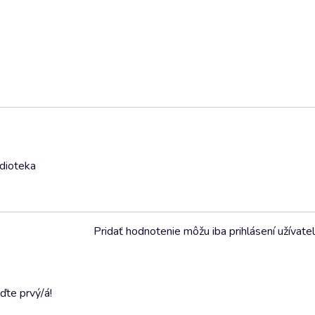
udioteka
Pridať hodnotenie môžu iba prihlásení užívatel
ďte prvý/á!