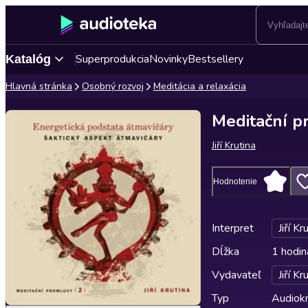
Superprodukcia
Novinky
Bestsellery
Katalóg
Hlavná stránka
Osobný rozvoj
Meditácia a relaxácia
Meditační p
Jiří Krutina
Hodnotenie
Interpret
Jiří Kr
Dĺžka
1 hodin
Vydavateľ
Jiří Kr
Typ
Audiok