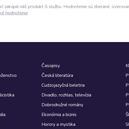
í zakúpili náš produkt či službu. Hodnotenie sú zberané, overova
ké hodnotenie
Časopisy
K
boženstvo
Česká literatúra
P
Cudzojazyčná beletria
P
icistika
Divadlo, rozhlas, televízia
P
Dobrodružné romány
P
dia
Ekonómia a biznis
Š
Horory a mystika
S