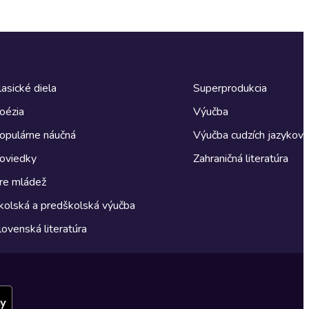
lasické diela
Superprodukcia
oézia
Výučba
opulárne náučná
Výučba cudzích jazykov
oviedky
Zahraničná literatúra
re mládež
kolská a predškolská výučba
lovenská literatúra