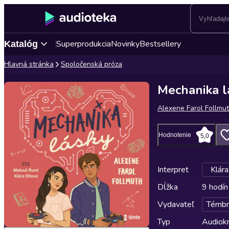
Superprodukcia
Novinky
Bestsellery
Katalóg
Hlavná stránka
Spoločenská próza
Mechanika l
Alexene Farol Follmu
Hodnotenie
5,0
Interpret
Klár
Dĺžka
9 hodín
Vydavateľ
Témbr
Typ
Audiok