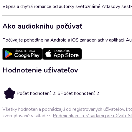
Vtipná a chytrá romance od autorky světoznámé Atlasovy šestk
Ako audioknihu počúvať
Počúvajte pohodlne na Android a iOS zariadeniach v aplikácii A
Hodnotenie užívateľov
5
Počet hodnotení: 2: 5
Počet hodnotení: 2
Všetky hodnotenia pochádzajú od registrovaných užívateľov, ktor
zverejňované v súlade s
Podmienkami a zásadami pre užívateľs