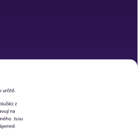
 určitě.
olužáci z
avují na
iného. Jsou
vzájemně