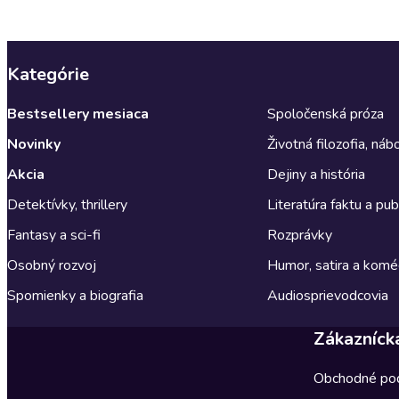
Kategórie
Bestsellery mesiaca
Spoločenská próza
Novinky
Životná filozofia, ná
Akcia
Dejiny a história
Detektívky, thrillery
Literatúra faktu a publ
Fantasy a sci-fi
Rozprávky
Osobný rozvoj
Humor, satira a komé
Spomienky a biografia
Audiosprievodcovia
Zákazníck
Obchodné po