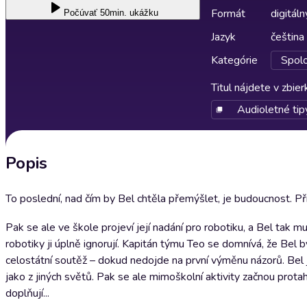
Formát
digitáln
Počúvať
50min. ukážku
Jazyk
čeština
Kategórie
Spol
Titul nájdete v zbie
Audioletné tip
Popis
To poslední, nad čím by Bel chtěla přemýšlet, je budoucnost. P
Pak se ale ve škole projeví její nadání pro robotiku, a Bel tak mu
robotiky ji úplně ignorují. Kapitán týmu Teo se domnívá, že Bel 
celostátní soutěž – dokud nedojde na první výměnu názorů. Bel je
jako z jiných světů. Pak se ale mimoškolní aktivity začnou prot
doplňují...