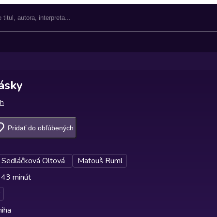
ásky
th
Pridať do obľúbených
a Sedláčková Oltová
Matouš Ruml
 43 minút
niha