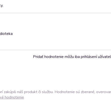
y.
udioteka
Pridať hodnotenie môžu iba prihlásení užívatel
í zakúpili náš produkt či službu. Hodnotenie sú zberané, overova
ké hodnotenie