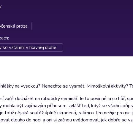
y
očenská próza
rkach
:
y so vzťahmi v hlavnej úlohe
řihlášky na vysokou? Nenechte se vysmát. Mimoškolní aktivity? To
sí začít docházet na robotický seminář. Je to povinné, a co hůř, sp
by mohla být zajímavým přínosem, zvlášť teď, když se všichni připr
 totiž nějaká soutěž úplně ukradená, zatímco Teo nežije pro nic j
ahovat dlouho do noci, a oni si začnou uvědomovat, jak dobře se 