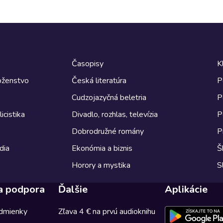
Časopisy
K
boženstvo
Česká literatúra
P
Cudzojazyčná beletria
P
icistika
Divadlo, rozhlas, televízia
P
Dobrodružné romány
P
dia
Ekonómia a biznis
Š
Horory a mystika
S
a podpora
Ďalšie
Aplikácie
dmienky
Zľava 4 € na prvú audioknihu