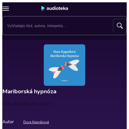
Mariborská hypnóza
Dĺžka
3 hodiny 55 minút
Autor
Dora Kaprálová