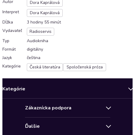
Autor
Dora Kaprálová
Interpret
Dora Kaprálová
Dĺžka
3 hodiny 55 minút
Vydavateľ
Radioservis
Typ
Audiokniha
Formát
digitálny
Jazyk
čeština
Kategórie
Česká literatúra
Spoločenská próza
Kategórie
Bestsellery mesiaca
Zákaznícka podpora
Novinky
Obchodné podmienky
Akcia
Ďalšie
Pravidlá ochrany osobných údajov
Detektívky, thrillery