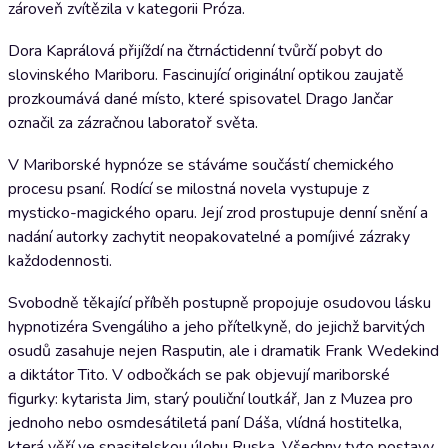
zároveň zvítězila v kategorii Próza.
Dora Kaprálová přijíždí na čtrnáctidenní tvůrčí pobyt do
slovinského Mariboru. Fascinující originální optikou zaujatě
prozkoumává dané místo, které spisovatel Drago Jančar
označil za zázračnou laboratoř světa.
V Mariborské hypnóze se stáváme součástí chemického
procesu psaní. Rodící se milostná novela vystupuje z
mysticko-magického oparu. Její zrod prostupuje denní snění a
nadání autorky zachytit neopakovatelné a pomíjivé zázraky
každodennosti.
Svobodně těkající příběh postupně propojuje osudovou lásku
hypnotizéra Svengáliho a jeho přítelkyně, do jejichž barvitých
osudů zasahuje nejen Rasputin, ale i dramatik Frank Wedekind
a diktátor Tito. V odbočkách se pak objevují mariborské
figurky: kytarista Jim, starý pouliční loutkář, Jan z Muzea pro
jednoho nebo osmdesátiletá paní Dáša, vlídná hostitelka,
která věří ve spasitelskou úlohu Ruska. Všechny tyto postavy