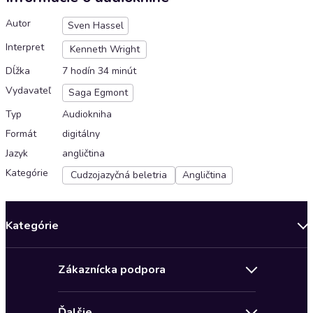
Autor
Sven Hassel
Interpret
Kenneth Wright
Dĺžka
7 hodín 34 minút
Vydavateľ
Saga Egmont
Typ
Audiokniha
Formát
digitálny
Jazyk
angličtina
Kategórie
Cudzojazyčná beletria
Angličtina
Kategórie
Bestsellery mesiaca
Zákaznícka podpora
Novinky
Obchodné podmienky
Akcia
Ďalšie