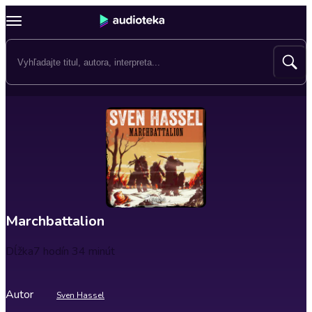
Marchbattalion
Dĺžka
7 hodín 34 minút
Autor
Sven Hassel